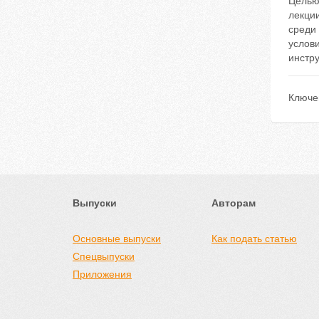
Целью
лекци
среди
услов
инстру
Ключе
Выпуски
Авторам
Основные выпуски
Как подать статью
Спецвыпуски
Приложения