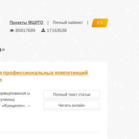
Проекты МЦИТО
|
Личный кабинет
|
EN
85817689
17163538
а»
ия профессиональных компетенций
н
формирования и
Полный текст статьи
зучении
 «Концепт». –
Читать онлайн