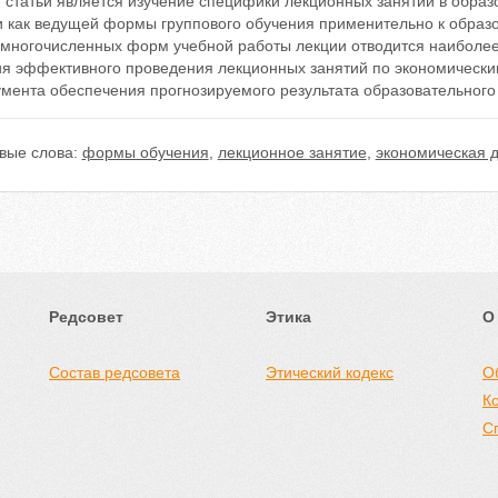
 статьи является изучение специфики лекционных занятий в образ
и как ведущей формы группового обучения применительно к образ
 многочисленных форм учебной работы лекции отводится наиболее
ия эффективного проведения лекционных занятий по экономически
мента обеспечения прогнозируемого результата образовательного 
вые слова:
формы обучения
,
лекционное занятие
,
экономическая 
Редсовет
Этика
О
Состав редсовета
Этический кодекс
О
К
С