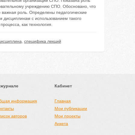
овательной организации СПО. Показана роль
овательному учреждению СПО. Обосновано, что
 важная роль. Определены педагогические
м дисциплинам с использованием такого
процесса, как технология.
дисциплина
,
специфика лекций
 журнале
Кабинет
бщая информация
Главная
онтакты
Мои публикации
писок авторов
Мои проекты
Анкета