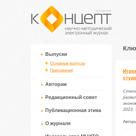
Клю
Выпуски
Основные выпуски
Приложения
Игро
студ
Авторам
Степа
Редакционный совет
разви
эконо
2023. 
Публикационная этика
Автор
О журнале