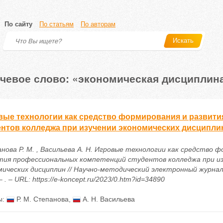
По сайту
По статьям
По авторам
Искать
чевое слово: «экономическая дисциплин
вые технологии как средство формирования и развит
ентов колледжа при изучении экономических дисципли
нова Р. М. , Васильева А. Н. Игровые технологии как средство 
тия профессиональных компетенций студентов колледжа при и
мических дисциплин // Научно-методический электронный журнал
– . – URL: https://e-koncept.ru/2023/0.htm?id=34890
ы:
Р. М. Степанова
,
А. Н. Васильева