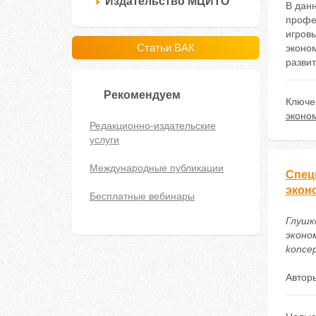
Издательство МЦИТО
В данн
профе
игров
Статьи ВАК
эконо
разви
Рекомендуем
Ключе
эконо
Редакционно-издательские
услуги
Международные публикации
Спец
экон
Бесплатные вебинары
Глушк
эконом
koncep
Автор