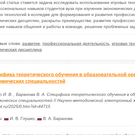
ой статье ставится задача исследовать использование игровых те
ссиональных навыков студентов вуза при изучении экономических
ых технологий в колледже для формирования и развития професси
мических дисциплин, раскрыты преимущества: развитие професси
тие навыков общения и работы в команде, решение проблемных зад
вые слова:
развитие
,
профессиональная деятельность
,
игровая те
мическая дисциплина
ифика теоретического обучения в образовательной ор
омических специальностей
о И. В. , Баранова В. А. Специфика теоретического обучения в 
ических специальностей // Научно-методический электронный журн
t.ru/2025/0.htm?id=44715
ы:
И. В. Глушко
,
В. А. Баранова