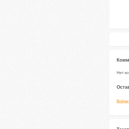
Комм
Нет к
Оста
Войди