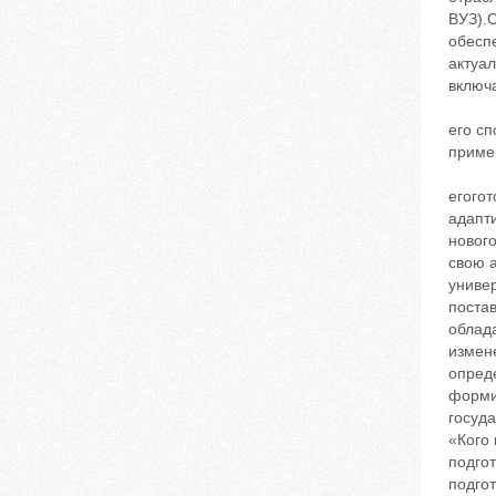
ВУЗ).С
обесп
актуа
включа
его сп
приме
егогот
адапт
новог
свою 
универ
постав
облад
измен
опред
формир
госуд
«Кого 
подгот
подгот