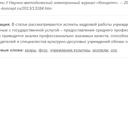
ти // Научно-методический электронный журнал «Концепт». – 2013
/e-koncept.ru/2013/13184.htm.
ация.
В статье рассматриваются аспекты кадровой работы учрежде
ные с государственной услугой – предоставление среднего профес
 приводится анализ профессионально значимых качеств, способнос
одителей и специалистов культурно-досуговых учреждений обязан 
вые слова:
кадры
,
фгос
,
учреждения культуры
,
колледж
,
спо