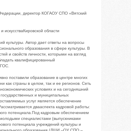
 Федерации, директор КОГАОУ СПО «Вятский
 искусстваКировской области
й культуры. Автор дает ответы на вопросы
сионального образования в сфере культуры. В
ей и свойств личности, которыми на взгляд
обладать квалифицированный
ФГОС.
вно поставили образование в центре многих
и как страны в целом, так и ее регионов. Сеть
ноэкономических условиях и на сегодняшний
и государственных и муниципальных
оставляемых услуг является обеспечение
ассматривается двааспекта кадровой работы:
вого потенциала.Под кадровым обеспечением
. молодыми специалистами (выпускниками
вого потенциала учреждений культуры и
сионального образования (ДШИ –ОУ СПО –