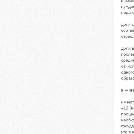
в рамк
нуждае
педаго
доля с
соотв
отрасл
доля в
послед
средн
отчис
одног
образо
в книг
имеютс
–12 (
проце
необхо
госуд
что в 