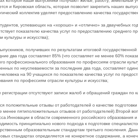
ах которой наши выпускники получают жилье, работу, земельный у
тся и Кировская область, которая позволит закрепить наших выпу
гический коллектив уделяет предоставлению качества государстве
тудентов, успевающих на «хорошо» и «отлично» за дваучебных год
етствует показателю качества услуг по предоставлению среднего 
и культуры и искусства);
ыпускников, получивших по результатам итоговой государственной
ние два года составляет 85% (что составляет не менее 60% показ
его профессионального образования по профессиям отрасли культу
ленных по неуспеваемости за последние два года, составляет оди
очеловека на 90 учащихся по показателю качества услуг по предо
вания по профессиям отрасли культуры и искусства;
е регистрации отсутствуют записи жалоб и обращений граждан по к
я положительные отзывы от работодателей о качестве подготовки с
не менее пятиположительных отзывов от работодателей).Второй во
сса.Инновации в области современного российского образования и
димость принципиально нового подхода к подготовке специалистов
арственным образовательным стандартам третьего поколения. Дан
новых стандартах определяется не конкретное содержание, а конеч