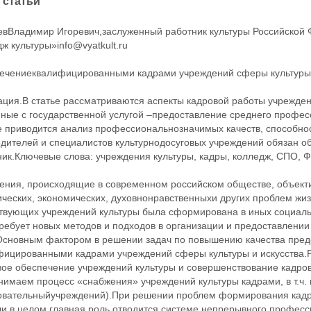
 статьи
евВладимир Игоревич,заслуженный работник культуры Российской
ж культуры»info@vyatkult.ru
ечениеквалифицированными кадрами учреждений сферы культуры и
ция.В статье рассматриваются аспекты кадровой работы учреждени
нные с государственной услугой –предоставление среднего профес
 приводится анализ профессиональнозначимых качеств, способност
одителей и специалистов культурнодосуговых учреждений обязан 
ник.Ключевые слова: учреждения культуры, кадры, колледж, СПО, 
ения, происходящие в современном российском обществе, объекти
ческих, экономических, духовнонравственныхи других проблем жизн
твующих учреждений культуры была сформирована в иных социаль
требует новых методов и подходов в организации и предоставлени
.Основным фактором в решении задач по повышению качества пред
фицированными кадрами учреждений сферы культуры и искусства.Р
вое обеспечение учреждений культуры и совершенствование кадро
нимаем процесс «снабжения» учреждений культуры кадрами, в т.ч
овательныйучреждений).При решении проблем формирования кадро
ли в целом главная роль отводится системе непрерывного профес