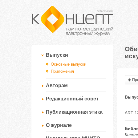
Обе
иск
Выпуски
Основные выпуски
Приложения
Пре
Авторам
Выпус
Редакционный совет
Публикационная этика
ART 1
О журнале
Библи
Кисел