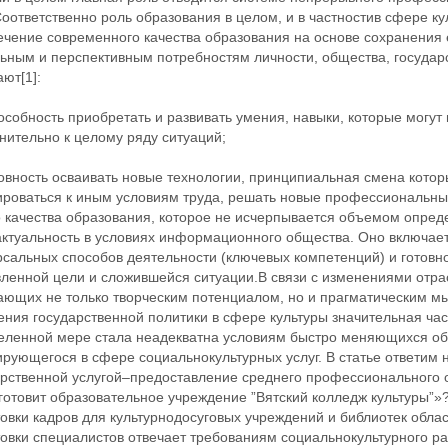
оответственно роль образования в целом, и в частностив сфере ку
ечение современного качества образования на основе сохранения 
льным и перспективным потребностям личности, общества, государ
ют[1]:
особность приобретать и развивать умения, навыки, которые могу
нительно к целому ряду ситуаций;
овность осваивать новые технологии, принципиальная смена которы
ироваться к иным условиям труда, решать новые профессиональны
о качества образования, которое не исчерпывается объемом опред
актуальность в условиях информационного общества. Оно включает
сальных способов деятельности (ключевых компетенций) и готовно
ленной цели и сложившейся ситуации.В связи с изменениями отрас
ающих не только творческим потенциалом, но и прагматическим м
ения государственной политики в сфере культуры значительная ча
еленной мере стала неадекватна условиям быстро меняющихся обс
ующегося в сфере социальнокультурных услуг. В статье ответим н
арственной услугой–предоставление среднего профессионального 
готовит образовательное учреждение ”Вятский колледж культуры”»
овки кадров для культурнодосуговых учреждений и библиотек обл
овки специалистов отвечает требованиям социальнокультурного ра