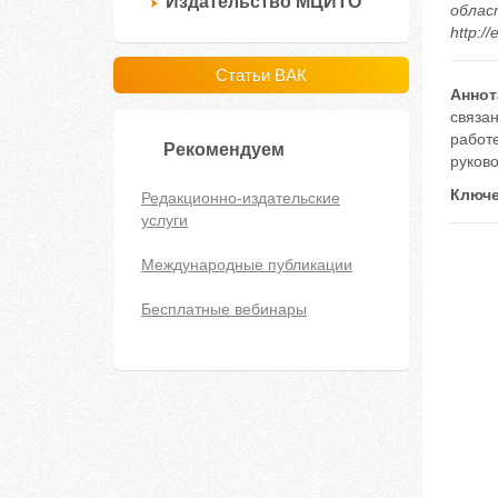
Издательство МЦИТО
облас
http:/
Статьи ВАК
Аннот
связан
работе
Рекомендуем
руков
Ключе
Редакционно-издательские
услуги
Международные публикации
Бесплатные вебинары