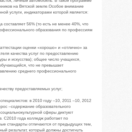
часток, личный автомобиль. В такой программе
скников на Вятской земле.Особое внимание
нной услуги, индикаторами которой является:
а составляет 56% (то есть не менее 40%, что
профессионального образования по профессиям
 аттестации оценки «хорошо» и «отлично» за
ателя качества услуг по предоставлению
ры и искусства); общее число учащихся,
нобучающийся, что не превышает
ставлению среднего профессионального
ачеству предоставляемых услуг;
пециалистов: в 2010 году –10, 2011 –10, 2012
прос –содержание образовательного
 социальнокультурной сферы диктуют
. С2010 года колледж работает по
ные стандарты отличаются от предыдущих тем,
ный результат, который должны достигнуть