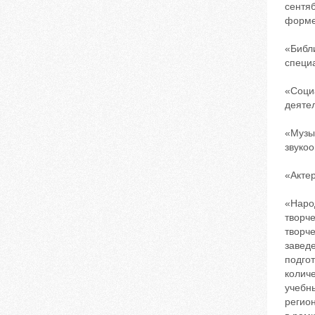
сентяб
форме
«Библи
специ
«Соци
деяте
«Музы
звукоо
«Актер
«Наро
творче
творч
заведе
подгот
количе
учебны
регио