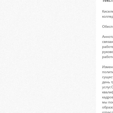
Текст
Кисел
коллед
Обесп
Аннота
связа
работе
руков
работ
Измен
полити
сущес
день 
услуг
квали
кадро
мы по
образ
отрас