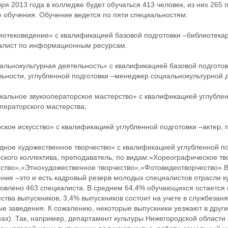
ря 2013 года в колледже будет обучаться 413 человек, из них 265
 обучения. Обучение ведется по пяти специальностям:
отековедение» с квалификацией базовой подготовки –библиотекарь
алист по информационным ресурсам.
альнокультурная деятельность» с квалификацией базовой подготов
льности, углубленной подготовки –менеджер социальнокультурной 
кальное звукооператорское мастерство» с квалификацией углублен
ператорского мастерства;
ское искусство» с квалификацией углубленной подготовки –актер, 
дное художественное творчество» с квалификацией углубленной по
ского коллектива, преподаватель, по видам:«Хореографическое т
ество»,«Этнохудожественное творчество»,«Фотовидеотворчество».В
ние –это и есть кадровый резерв молодых специалистов отрасли к
овлено 463 специалиста. В среднем 64,4% обучающихся остается в
ства выпускников, 3,4% выпускников состоит на учете в службеза
е заведения. К сожалению, некоторые выпускники уезжают в други
нах). Так, например, департамент культуры Нижегородской област