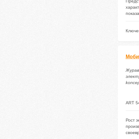
Предст
харак
показ
Ключе
Моби
Журав
электр
koncep
ART 5
Рост 
произв
своев