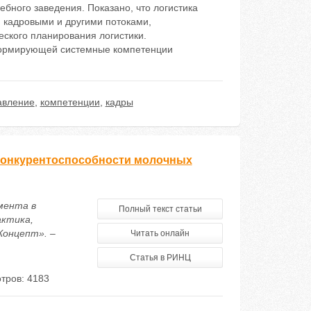
бного заведения. Показано, что логистика
кадровыми и другими потоками,
ского планирования логистики.
 формирующей системные компетенции
авление
,
компетенции
,
кадры
конкурентоспособности молочных
жмента в
Полный текст статьи
актика,
Концепт». –
Читать онлайн
Статья в РИНЦ
тров: 4183