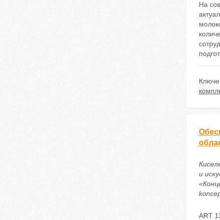
На со
актуа
молок
колич
сотру
подгот
Ключе
компл
Обес
обла
Кисел
и иск
«Конце
koncep
ART 1