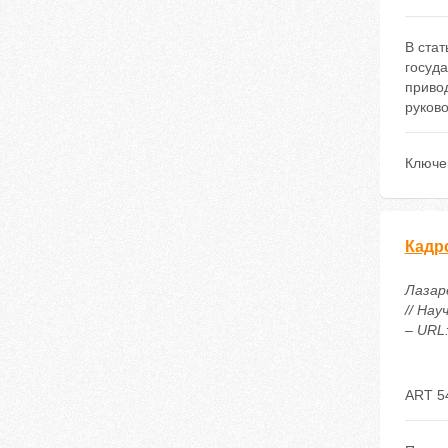
В стат
госуд
привод
руков
Ключе
Кадр
Лазар
// Нау
– URL:
ART 5