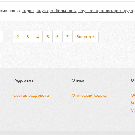
вые слова:
кадры
,
наука
,
мобильность
,
научная организация труда
1
2
3
4
5
6
7
Вперед »
Редсовет
Этика
О
Состав редсовета
Этический кодекс
О
К
С