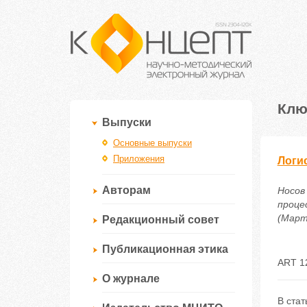
Клю
Выпуски
Основные выпуски
Приложения
Логи
Авторам
Носов
проце
(Март)
Редакционный совет
Публикационная этика
ART 1
О журнале
В ста