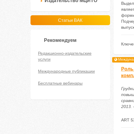
Издательство МЦИТО
Выделя
являе
форми
Статьи ВАК
Подче
выпуск
Рекомендуем
Ключе
Редакционно-издательские
услуги
Междунар
Роль
Международные публикации
комп
Бесплатные вебинары
Грудк
повыш
сравн
2013. 
ART 5