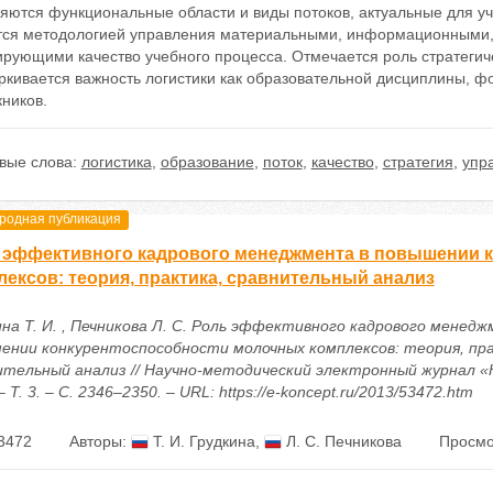
ются функциональные области и виды потоков, актуальные для уче
тся методологией управления материальными, информационными, 
рующими качество учебного процесса. Отмечается роль стратегиче
ркивается важность логистики как образовательной дисциплины,
ников.
вые слова:
логистика
,
образование
,
поток
,
качество
,
стратегия
,
упр
одная публикация
 эффективного кадрового менеджмента в повышении 
лексов: теория, практика, сравнительный анализ
ина Т. И. , Печникова Л. С. Роль эффективного кадрового менед
ении конкурентоспособности молочных комплексов: теория, пр
ительный анализ // Научно-методический электронный журнал «
– Т. 3. – С. 2346–2350. – URL: https://e-koncept.ru/2013/53472.htm
3472
Авторы:
Т. И. Грудкина
,
Л. С. Печникова
Просмо