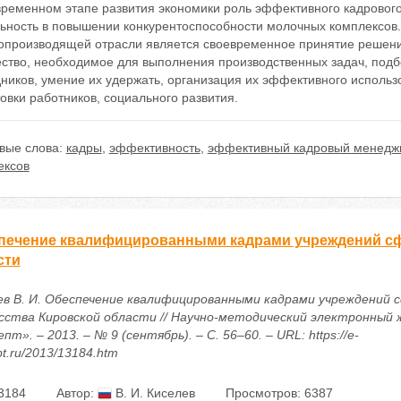
временном этапе развития экономики роль эффективного кадровог
льность в повышении конкурентоспособности молочных комплексов
опроизводящей отрасли является своевременное принятие решени
ество, необходимое для выполнения производственных задач, под
дников, умение их удержать, организация их эффективного испол
овки работников, социального развития.
вые слова:
кадры
,
эффективность
,
эффективный кадровый менедж
ексов
печение квалифицированными кадрами учреждений сф
сти
ев В. И. Обеспечение квалифицированными кадрами учреждений 
усства Кировской области // Научно-методический электронный 
пт». – 2013. – № 9 (сентябрь). – С. 56–60. – URL: https://e-
t.ru/2013/13184.htm
3184
Автор:
В. И. Киселев
Просмотров: 6387