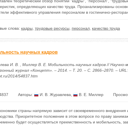
авлен теоретический обзор понятий "кадры", "персонал", "трудовы
теристик, определяющих качество труда. Проанализированы основ
атели эффективного управления персоналом в гостинично-рестора
вые слова:
кадры
,
трудовые ресурсы
,
персонал
,
качество труда
льность научных кадров
лева И. В. , Миллер В. Е. Мобильность научных кадров // Научно
онный журнал «Концепт». – 2014. – Т. 20. – С. 2866–2870. – URL: h
t.ru/2014/54837.htm
4837
Авторы:
И. В. Журавлева
,
В. Е. Миллер
Просмо
экономики страны напрямую зависит от своевременного внедрения
одства. Приоритетное положение в этом вопросе по праву занимают
ременно будет осуществляться преемственность и мобильность, за