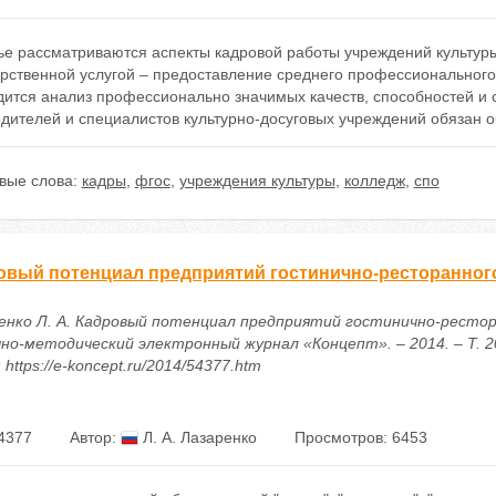
ье рассматриваются аспекты кадровой работы учреждений культуры
арственной услугой – предоставление среднего профессионального
ится анализ профессионально значимых качеств, способностей и с
одителей и специалистов культурно-досуговых учреждений обязан 
вые слова:
кадры
,
фгос
,
учреждения культуры
,
колледж
,
спо
овый потенциал предприятий гостинично-ресторанног
енко Л. А. Кадровый потенциал предприятий гостинично-рестор
чно-методический электронный журнал «Концепт». – 2014. – Т. 20
 https://e-koncept.ru/2014/54377.htm
4377
Автор:
Л. А. Лазаренко
Просмотров: 6453