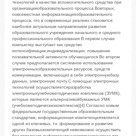
технологий в качестве вспомогательного средства при
организацииобразовательного процесса.Вовторых,
повсеместная информатизацияобразовательного
процесса, что в современных реалиях становится
наиболее актуальным направлением развития
образовательного учреждения начального и среднего
профессионального образования.В первом случае
компьютер выступает как средство
интенсификации,индивидуализации, повышение
познавательной активности обучающегося.Во втором
случае предполагается системное использование
электронныхобразовательных ресурсов, средств
коммуникации, включающих в себя электроннуюбазу
данных, электронную почту.С помощью электронных
технологий осуществляетсяразработка
электронныхучебнометодических комплексов (ЭУМК),
которые являются альтернативойбумажных УМК
(учебнометодическихкомплексов)[4].Согласно новым
федеральным государственным образовательным
стандартам, информационная компетенцияявляется
одной из ключевых, т.к. формирование и развитие
других базовыхкомпетенций невозможно осуществить
без овладения информационнокоммуникационными