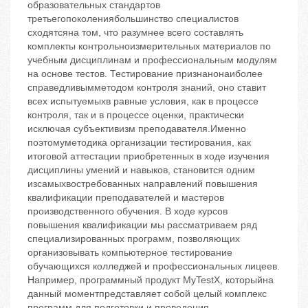
образовательных стандартов
третьегопоколениябольшинство специалистов
сходятсяна том, что разумнее всего составлять
комплекты контрольноизмерительных материалов по
учебным дисциплинам и профессиональным модулям
на основе тестов. Тестирование признанонаиболее
справедливымметодом контроля знаний, оно ставит
всех испытуемыхв равные условия, как в процессе
контроля, так и в процессе оценки, практически
исключая субъективизм преподавателя.Именно
поэтомуметодика организации тестирования, как
итоговой аттестации приобретенных в ходе изучения
дисциплины умений и навыков, становится одним
изсамыхвостребованных направлений повышения
квалификации преподавателей и мастеров
производственного обучения. В ходе курсов
повышения квалификации мы рассматриваем ряд
специализированных программ, позволяющих
организовывать компьютерное тестирование
обучающихся колледжей и профессиональных лицеев.
Например, программный продукт MyTestX, которыйна
данный моментпредставляет собой целый комплекс
программ для подготовки и проведения