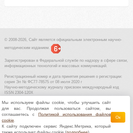
© 2008-2026, Сайт является
официальным электронным
научно-
методическим изданием.
Зарегистрирован в Федеральной службе по надзору в сфере связи,
информационных технологий и массовых коммуникаций.
Регистрационный номер и дата принятия решения о регистрации:
серия Эл № ФС77-78575 от 08 июля 2020 г
Научно-методическому журналу присвоен международный код
ISSN 2304-120X
Мы используем файлы cookie, чтобы улучшить сайт
МЦИТО
|
Школьные олимпиады и онлайн конкурсы для детей
|
для вас. Продолжая пользоваться сайтом, вы
Политика использования файлов cookie
|
Политика обработки и
защиты персональных данных
соглашаетесь с
Политикой использования файлов
Ок
cookie
.
Все материалы доступны по
лицензии Creative
К сайту подключен сервис Яндекс.Метрика, который
Commons С указанием авторства 4.0 Всемирная
.
также использует файлы cookie (
подробнее
)