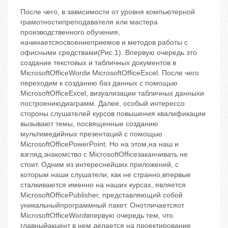
После чего, в зависимости от уровня компьютерной
грамотностипреподавателя или мастера
производственного обучения,
начинаетсяосвоениеприемов и методов работы с
офисными средствами(Рис.1). Впервую очередь это
создание текстовых и табличных документов в
MicrosoftOfficeWordи MicrosoftOfficeExcel. После чего
переходим к созданию баз данных с помощью
MicrosoftOfficeExcel, визуализации табличных данныхи
построениюдиаграмм. Далее, особый интерессо
стороны слушателей курсов повышения квалификации
вызывают темы, посвященные созданию
мультимедийных презентаций с помощью
MicrosoftOfficePowerPoint. Но на этом,на наш и
взгляд,знакомство с MicrosoftOfficeзаканчивать не
стоит. Одним из интереснейших приложений, с
которым наши слушатели, как не странно,впервые
сталкиваются именно на наших курсах, является
MicrosoftOfficePublisher, представляющий собой
уникальныйпрограммный пакет. Онотличаетсяот
MicrosoftOfficeWordвпервую очередь тем, что
главныйакцент в нем делается на проектирование