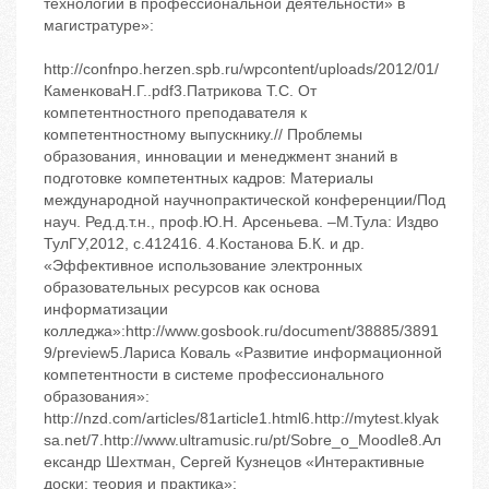
технологии в профессиональной деятельности» в
магистратуре»:
http://confnpo.herzen.spb.ru/wpcontent/uploads/2012/01/
КаменковаН.Г..pdf3.Патрикова Т.С. От
компетентностного преподавателя к
компетентностному выпускнику.// Проблемы
образования, инновации и менеджмент знаний в
подготовке компетентных кадров: Материалы
международной научнопрактической конференции/Под
науч. Ред.д.т.н., проф.Ю.Н. Арсеньева. –М.Тула: Издво
ТулГУ,2012, с.412416. 4.Костанова Б.К. и др.
«Эффективное использование электронных
образовательных ресурсов как основа
информатизации
колледжа»:http://www.gosbook.ru/document/38885/3891
9/preview5.Лариса Коваль «Развитие информационной
компетентности в системе профессионального
образования»:
http://nzd.com/articles/81article1.html6.http://mytest.klyak
sa.net/7.http://www.ultramusic.ru/pt/Sobre_o_Moodle8.Ал
ександр Шехтман, Сергей Кузнецов «Интерактивные
доски: теория и практика»: