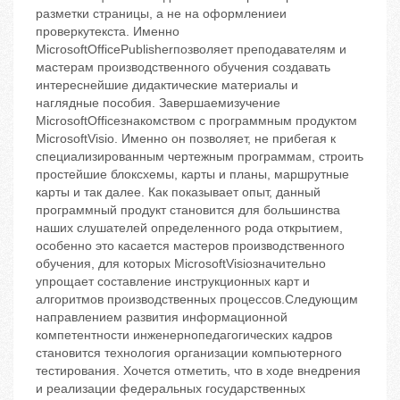
разметки страницы, а не на оформлениеи
проверкутекста. Именно
MicrosoftOfficePublisherпозволяет преподавателям и
мастерам производственного обучения создавать
интереснейшие дидактические материалы и
наглядные пособия. Завершаемизучение
MicrosoftOfficeзнакомством с программным продуктом
MicrosoftVisio. Именно он позволяет, не прибегая к
специализированным чертежным программам, строить
простейшие блоксхемы, карты и планы, маршрутные
карты и так далее. Как показывает опыт, данный
программный продукт становится для большинства
наших слушателей определенного рода открытием,
особенно это касается мастеров производственного
обучения, для которых MicrosoftVisioзначительно
упрощает составление инструкционных карт и
алгоритмов производственных процессов.Следующим
направлением развития информационной
компетентности инженернопедагогических кадров
становится технология организации компьютерного
тестирования. Хочется отметить, что в ходе внедрения
и реализации федеральных государственных