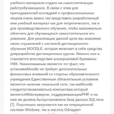
учебного материала отдано на самостоятельную
работуобучающихся. В связи с этим для
преподавателей колледжей и профессиональных
лицеев очень важно так представить разработанный
ими учебный материал как для теоретического, так и
для производственного обучения, чтобы максимально
облегчить для обучающихся самостоятельное его
усвоение. Для реализации данной цели мы знакомим
своих слушателей с системой дистанционного
обучения MOODLE, которая включает в себя средства
дляразработки дистанционных курсов. Именно они и
становятся впоследствии альтернативой бумажных
УМК. Немаловажным является тот факт, что
установкаMoodle не требует дополнительных
финансовых вливаний со стороны образовательного
учреждения.Единственным обязательным условием
является наличие локальной сети, так какMoodle
следуетустанавливатьна компьютере,который
являетсяWebсервером, поддерживающимPHP, и на
нем же должна бытьустановлена база данных SQLтипа
[7]. Онуспешно запускается как на операционной
системе Windows, так и наLinux.Обладает