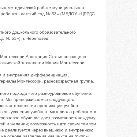
льнометодической работе муниципального
я ребенка –детский сад № 53» (МБДОУ «ЦРРДС
тного дошкольного образовательного
С № 53»), г. Череповец.
и Монтессори.Аннотация:Статья посвящена
гогической технологии Марии Монтессори.
яя и внутренняя дифференциация,
ериалы Монтессори, разновозрастная группа.
ного подхода –это разноуровневое обучение.
ния. Мы придерживаемся следующего
еская технология организации учебно –
овень усвоения учебного материала ребенком в
уровневое обучение дает возможность каждому
ей и желаний; возможность идти своим темпом;
ние реализуется через внешнюю и внутреннюю
а основе разделения учащихся на группы,