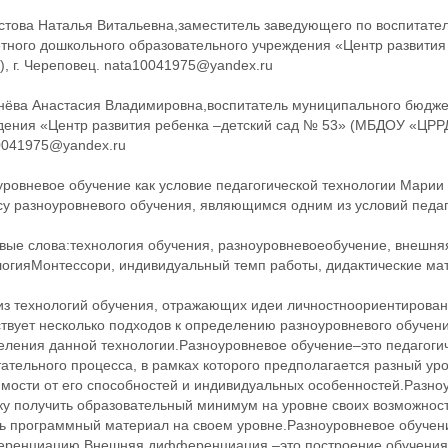
стова Наталья Витальевна,заместитель заведующего по воспитате
тного дошкольного образовательного учреждения «Центр развити
, г. Череповец. nata10041975@yandex.ru
нёва Анастасия Владимировна,воспитатель муниципального бюдже
дения «Центр развития ребенка –детский сад № 53» (МБДОУ «ЦРРД
0041975@yandex.ru
уровневое обучение как условие педагогической технологии Мари
су разноуровневого обучения, являющимся одним из условий педа
вые слова:технология обучения, разноуровневоеобучение, внешн
логияМонтессори, индивидуальный темп работы, дидактические мат
из технологий обучения, отражающих идеи личностноориентирован
твует несколько подходов к определению разноуровневого обуче
еления данной технологии.Разноуровневое обучение–это педагогич
ательного процесса, в рамках которого предполагается разный ур
имости от его способностей и индивидуальных особенностей.Разно
ку получить образовательный минимум на уровне своих возможност
ть программный материал на своем уровне.Разноуровневое обуче
ренциацию.Внешняя дифференциация –это построение обучения н