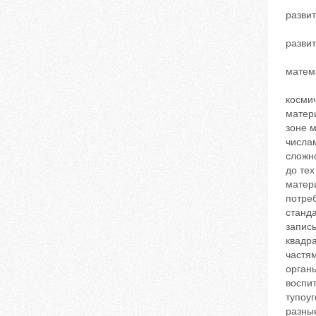
развит
развит
матем
космич
матери
зоне 
числа
сложн
до тех
матер
потреб
станда
запись
квадра
частям
органы
воспит
тупоуг
разны