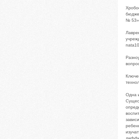
Хробо
бюдже
№ 53»)
Лавре
учреж
nata1
Разно
вопро
Ключе
техно
Одна 
Сущес
опред
воспит
завис
ребен
изуча
диффе