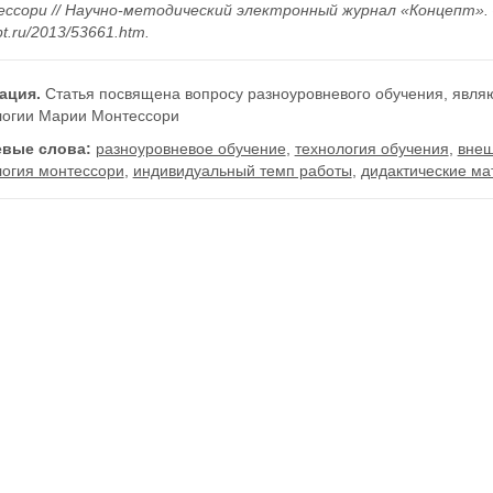
сори // Научно-методический электронный журнал «Концепт». – 201
t.ru/2013/53661.htm.
ация.
Статья посвящена вопросу разноуровневого обучения, явля
логии Марии Монтессори
вые слова:
разноуровневое обучение
,
технология обучения
,
внеш
логия монтессори
,
индивидуальный темп работы
,
дидактические м