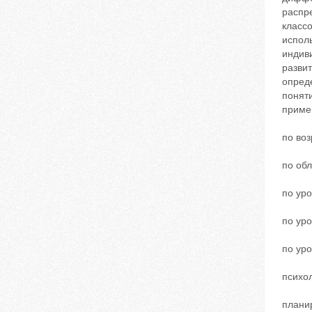
распр
классо
испол
индиви
развит
опред
понят
приме
по воз
по обл
по уро
по ур
по ур
психол
плани