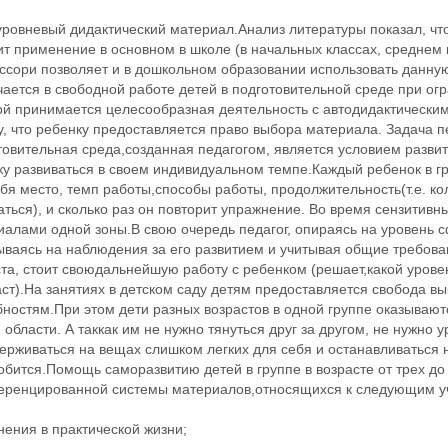
ровневый дидактический материал.Анализ литературы показал, чт
т применение в основном в школе (в начальных классах, среднем 
ссори позволяет и в дошкольном образовании использовать данну
ается в свободной работе детей в подготовительной среде при ог
ой принимается целесообразная деятельность с автодидактическим
, что ребенку предоставляется право выбора материала. Задача пе
овительная среда,созданная педагогом, является условием развит
ку развиваться в своем индивидуальном темпе.Каждый ребенок в г
бя место, темп работы,способы работы, продолжительность(т.е. ко
ться), и сколько раз он повторит упражнение. Во время сензитив
иалами одной зоны.В свою очередь педагог, опираясь на уровень 
ываясь на наблюдения за его развитием и учитывая общие требова
ста, стоит своюдальнейшую работу с ребенком (решает,какой уров
ст).На занятиях в детском саду детям предоставляется свобода в
ностям.При этом дети разных возрастов в одной группе оказываютс
 области. А таккак им не нужно тянуться друг за другом, не нужно 
ерживаться на вещах слишком легких для себя и останавливаться н
обится.Помощь саморазвитию детей в группе в возрасте от трех д
ренцированной системы материалов,относящихся к следующим у
ения в практической жизни;