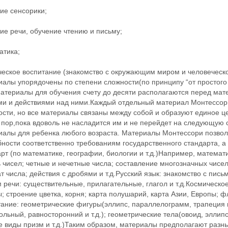
ие сенсорики;
ие речи, обучение чтению и письму;
атика;
еское воспитание (знакомство с окружающим миром и человеческой
алы упорядочены по степени сложности(по принципу “от простого
материалы для обучения счету до десяти располагаются перед мат
ми и действиями над ними.Каждый отдельный материал Монтессор
ости, но все материалы связаны между собой и образуют единое ц
 пор,пока вдоволь не насладится им и не перейдет на следующую 
иалы для ребенка любого возраста. Материалы Монтессори позвол
ности соответственно требованиям государственного стандарта, а
рт (по математике, географии, биологии и т.д.)Например, математ
 чисел; четные и нечетные числа; составление многозначных чисел
т числа; действия с дробями и т.д.Русский язык: знакомство с пи
 речи: существительные, прилагательные, глагол и т.д.Космическое
; строение цветка, корня; карта полушарий, карта Азии, Европы; ф
ание: геометрические фигуры(эллипс, параллелограмм, трапеция и 
ольный, равносторонний и т.д.); геометрические тела(овоид, эллип
е виды призм и т.д.)Таким образом, материалы предполагают разн