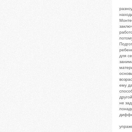
разноу
находи
Монте
заключ
работ
потому
Подгот
ребен
для се
занима
матер
основ
возра
ему да
способ
другой
не зад
понад
диффе
упражн