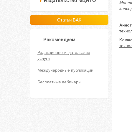
Издательство МЦИТО
Монтес
koncep
Статьи ВАК
Аннот
техно
Рекомендуем
Ключе
техно
Редакционно-издательские
услуги
Международные публикации
Бесплатные вебинары