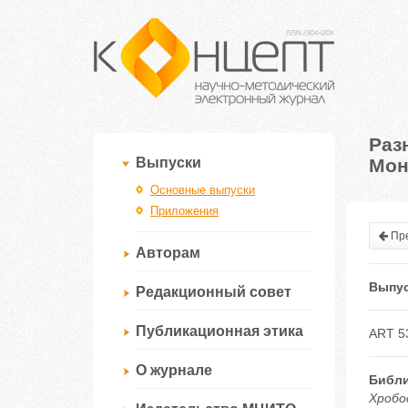
Раз
Мон
Выпуски
Основные выпуски
Приложения
Пре
Авторам
Выпус
Редакционный совет
Публикационная этика
ART 5
О журнале
Библи
Хробо