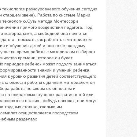
о технология разноуровневого обучения сегодня
и старшем звене). Работа по системе Марии
ю технологию.Суть метода Монтессори
раничении прямого воздействия педагога. Под
и материалами, а свободной она является
дагога –показать,как работать с материалом.
ия и обучения детей и позволяет каждому
руппе во время работы с материалом выбирает
личество времени, которое он будет
ных периодов ребенок может подолгу заниматься
сформированности знаний и умений ребенка,
ния к уровню развития детей соответствующего
ень сложности работы с данным материалом он
ыбора работы по своим склонностям и
я на одинаковых ступенях развития в той или
уравниваться в каких –нибудь навыках, они могут
а трудных столько, сколько им
о семилет осуществляется посредством
чебным разделам: