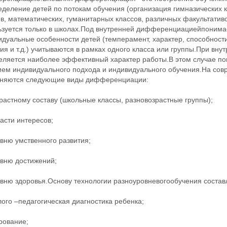
еделение детей по потокам обучения (организация гимназических 
в, математических, гуманитарных классов, различных факультатив
ьзуется только в школах.Под внутренней дифференциациейпонимае
дуальные особенности детей (темперамент, характер, способности
ия и т.д.) учитываются в рамках одного класса или группы.При в
еляется наиболее эффективный характер работы.В этом случае п
ием индивидуального подхода и индивидуального обучения.На сов
няются следующие виды дифференциации:
растному составу (школьные классы, разновозрастные группы);
асти интересов;
вню умственного развития;
овню достижений;
овню здоровья.Основу технологии разноуровневогообучения состав
ого –педагогическая диагностика ребенка;
рование;