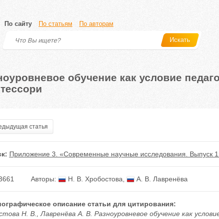
По сайту
По статьям
По авторам
Искать
ноуровневое обучение как условие педаг
тессори
дыдущая статья
к:
Приложение 3. «Современные научные исследования. Выпуск 1
3661
Авторы:
Н. В. Хробостова
,
А. В. Лавренёва
ографическое описание статьи для цитирования:
стова Н. В., Лавренёва А. В. Разноуровневое обучение как услов