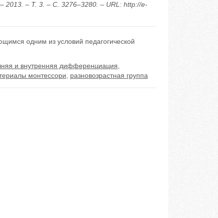
3. – Т. 3. – С. 3276–3280. – URL: http://e-
ющимся одним из условий педагогической
няя и внутренняя дифференциация
,
атериалы монтессори
,
разновозрастная группа