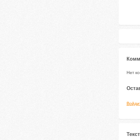
Комм
Нет к
Оста
Войди
Текст