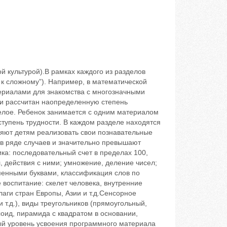
 культурой).В рамках каждого из разделов
 к сложному”). Например, в математической
ериалами для знакомства с многозначными
и рассчитан наопределенную степень
елое. Ребенок занимается с одним материалом
ступень трудности. В каждом разделе находятся
яют детям реализовать свои познавательные
 в ряде случаев и значительно превышают
ика: последовательный счет в пределах 100,
, действия с ними; умножение, деление чисел;
сьменными буквами, классификация слов по
 воспитание: скелет человека, внутренние
лаги стран Европы, Азии и т.д.Сенсорное
т.д.), виды треугольников (прямоугольный,
соид, пирамида с квадратом в основании,
ый уровень усвоения программного материала