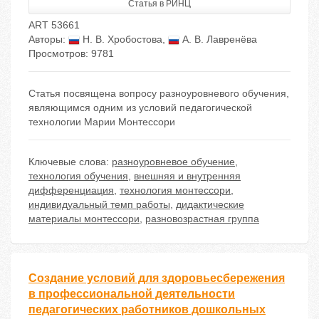
Статья в РИНЦ
ART 53661
Авторы:
Н. В. Хробостова
,
А. В. Лавренёва
Просмотров: 9781
Статья посвящена вопросу разноуровневого обучения,
являющимся одним из условий педагогической
технологии Марии Монтессори
Ключевые слова:
разноуровневое обучение
,
технология обучения
,
внешняя и внутренняя
дифференциация
,
технология монтессори
,
индивидуальный темп работы
,
дидактические
материалы монтессори
,
разновозрастная группа
Создание условий для здоровьесбережения
в профессиональной деятельности
педагогических работников дошкольных