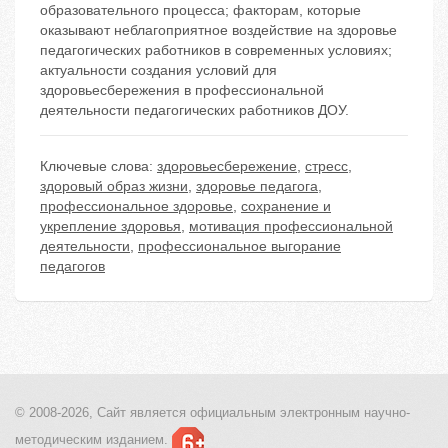
образовательного процесса; факторам, которые
оказывают неблагоприятное воздействие на здоровье
педагогических работников в современных условиях;
актуальности создания условий для
здоровьесбережения в профессиональной
деятельности педагогических работников ДОУ.
Ключевые слова:
здоровьесбережение
,
стресс
,
здоровый образ жизни
,
здоровье педагога
,
профессиональное здоровье
,
сохранение и
укрепление здоровья
,
мотивация профессиональной
деятельности
,
профессиональное выгорание
педагогов
© 2008-2026, Сайт является
официальным электронным
научно-
методическим изданием.