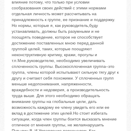
влияние потому, что только при условии
сообразования своих действий с этими нормами
отдельная личность может рассчитывать на
принадлежность к группе, ее признание и поддержку.
Но нормы, которые я, как руководитель,буду
устанавливать, должны быть разумными и не
поощрять поведение, которое не способствует
достижению поставленных мною перед данной
группой целей, таких, которые поощряют
неконструктивную критику, кражи, прогулы и
т.п.Мне,руководителю, необходимо увеличивать
сплоченность группы. Высокосплоченная группа–это
группа, члены которой испытывают сильную тягу друг к
другу и считают себя похожими. У сплоченных групп
меньше недопонимания, напряженности,
враждебности и недоверия, а производительность
труда выше. Для этого необходимо обращать
внимание группы на глобальные цели, дать
возможность каждому ее члену увидеть его или ее
вклад в достижение этих целей.Но стоит избегать
ситуации, когда член группы боится высказать мнение
отличное от мнения группы, не желаянарушить
Путылин В. И.Управление персоналом. Как