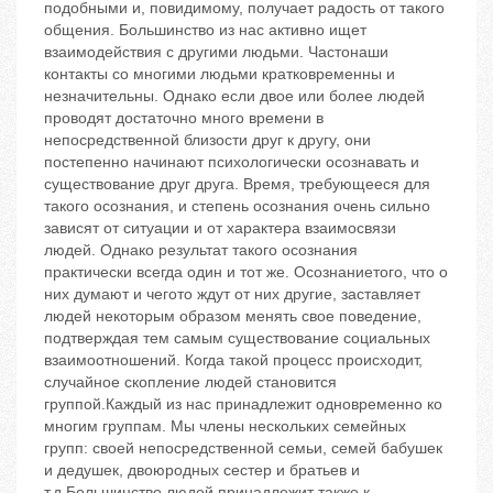
подобными и, повидимому, получает радость от такого
общения. Большинство из нас активно ищет
взаимодействия с другими людьми. Частонаши
контакты со многими людьми кратковременны и
незначительны. Однако если двое или более людей
проводят достаточно много времени в
непосредственной близости друг к другу, они
постепенно начинают психологически осознавать и
существование друг друга. Время, требующееся для
такого осознания, и степень осознания очень сильно
зависят от ситуации и от характера взаимосвязи
людей. Однако результат такого осознания
практически всегда один и тот же. Осознаниетого, что о
них думают и чегото ждут от них другие, заставляет
людей некоторым образом менять свое поведение,
подтверждая тем самым существование социальных
взаимоотношений. Когда такой процесс происходит,
случайное скопление людей становится
группой.Каждый из нас принадлежит одновременно ко
многим группам. Мы члены нескольких семейных
групп: своей непосредственной семьи, семей бабушек
и дедушек, двоюродных сестер и братьев и
т.д.Большинство людей принадлежит также к