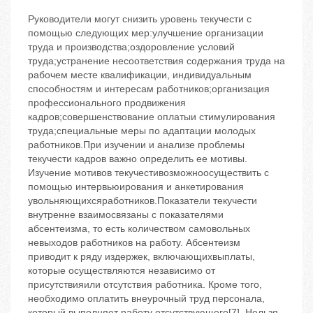
Руководители могут снизить уровень текучести с
помощью следующих мер:улучшение организации
труда и производства;оздоровление условий
труда;устранение несоответствия содержания труда на
рабочем месте квалификации, индивидуальным
способностям и интересам работников;организация
профессионального продвижения
кадров;совершенствование оплатыи стимулирования
труда;специальные меры по адаптации молодых
работников.При изучении и анализе проблемы
текучести кадров важно определить ее мотивы.
Изучение мотивов текучестивозможноосуществить с
помощью интервьюирования и анкетирования
увольняющихсяработников.Показатели текучести
внутренне взаимосвязаны с показателями
абсентеизма, то есть количеством самовольных
невыходов работников на работу. Абсентеизм
приводит к ряду издержек, включающихвыплаты,
которые осуществляются независимо от
присутствияили отсутствия работника. Кроме того,
необходимо оплатить внеурочный труд персонала,
который выполняет работу отсутствующего[7]. Нельзя