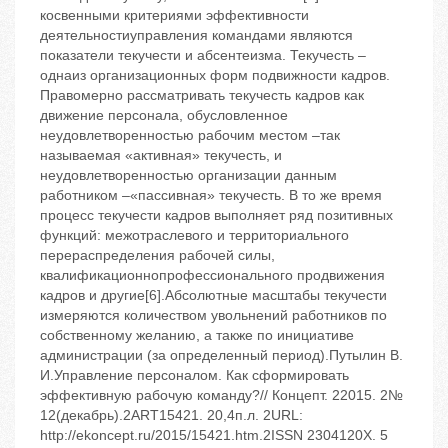
косвенными критериями эффективности
деятельностиуправления командами являются
показатели текучести и абсентеизма. Текучесть –
однаиз организационных форм подвижности кадров.
Правомерно рассматривать текучесть кадров как
движение персонала, обусловленное
неудовлетворенностью рабочим местом –так
называемая «активная» текучесть, и
неудовлетворенностью организации данным
работником –«пассивная» текучесть. В то же время
процесс текучести кадров выполняет ряд позитивных
функций: межотраслевого и территориального
перераспределения рабочей силы,
квалификационнопрофессионального продвижения
кадров и другие[6].Абсолютные масштабы текучести
измеряются количеством увольнений работников по
собственному желанию, а также по инициативе
администрации (за определенный период).Путылин В.
И.Управление персоналом. Как сформировать
эффективную рабочую команду?// Концепт. 22015. 2№
12(декабрь).2ART15421. 20,4п.л. 2URL:
http://ekoncept.ru/2015/15421.htm.2ISSN 2304120X. 5