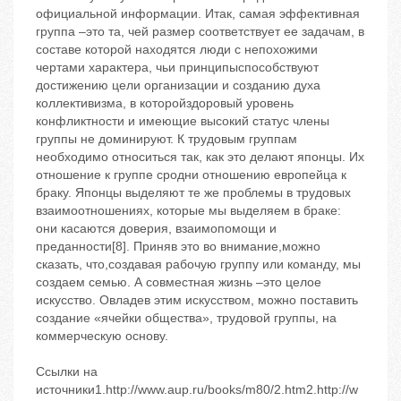
официальной информации. Итак, самая эффективная
группа –это та, чей размер соответствует ее задачам, в
составе которой находятся люди с непохожими
чертами характера, чьи принципыспособствуют
достижению цели организации и созданию духа
коллективизма, в которойздоровый уровень
конфликтности и имеющие высокий статус члены
группы не доминируют. К трудовым группам
необходимо относиться так, как это делают японцы. Их
отношение к группе сродни отношению европейца к
браку. Японцы выделяют те же проблемы в трудовых
взаимоотношениях, которые мы выделяем в браке:
они касаются доверия, взаимопомощи и
преданности[8]. Приняв это во внимание,можно
сказать, что,создавая рабочую группу или команду, мы
создаем семью. А совместная жизнь –это целое
искусство. Овладев этим искусством, можно поставить
создание «ячейки общества», трудовой группы, на
коммерческую основу.
Ссылки на
источники1.http://www.aup.ru/books/m80/2.htm2.http://w