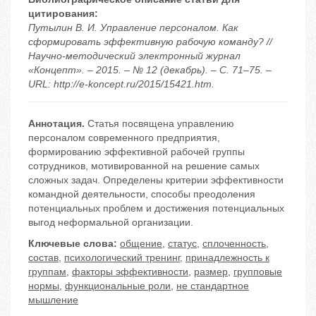
цитирования:
Путылин В. И. Управление персоналом. Как
сформировать эффективную рабочую команду? //
Научно-методический электронный журнал
«Концепт». – 2015. – № 12 (декабрь). – С. 71–75. –
URL: http://e-koncept.ru/2015/15421.htm.
Аннотация.
Статья посвящена управлению
персоналом современного предприятия,
формированию эффективной рабочей группы
сотрудников, мотивированной на решение самых
сложных задач. Определены критерии эффективности
командной деятельности, способы преодоления
потенциальных проблем и достижения потенциальных
выгод неформальной организации.
Ключевые слова:
общение
,
статус
,
сплоченность
,
состав
,
психологический тренинг
,
принадлежность к
группам
,
факторы эффективности
,
размер
,
групповые
нормы
,
функциональные роли
,
не стандартное
мышление