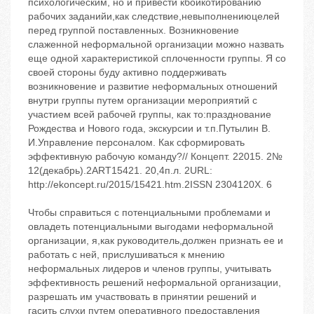
психологическим, но и привести кбойкотированию
рабочих заданийи,как следствие,невыполнениюцелей
перед группой поставленных. Возникновение
слаженной неформальной организации можно назвать
еще одной характеристикой сплоченности группы. Я со
своей стороны буду активно поддерживать
возникновение и развитие неформальных отношений
внутри группы путем организации мероприятий с
участием всей рабочей группы, как то:празднование
Рождества и Нового года, экскурсии и т.п.Путылин В.
И.Управление персоналом. Как сформировать
эффективную рабочую команду?// Концепт. 22015. 2№
12(декабрь).2ART15421. 20,4п.л. 2URL:
http://ekoncept.ru/2015/15421.htm.2ISSN 2304120X. 6
Чтобы справиться с потенциальными проблемами и
овладеть потенциальными выгодами неформальной
организации, я,как руководитель,должен признать ее и
работать с ней, прислушиваться к мнению
неформальных лидеров и членов группы, учитывать
эффективность решений неформальной организации,
разрешать им участвовать в принятии решений и
гасить слухи путем оперативного предоставления