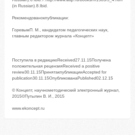
(in Russian).8.Ibid.
Рекомендованокпубликации:
ГоревымП. М., кандидатом педагогических наук,
главным редактором журнала «Концепт»
Поступила в редакциюReceived27.11.15Получена
положительная рецензияReceived a positive
review30.11.15ПринятакпубликацииAccepted for
publication30.11.15ОпубликованаPublished02.12.15
© Концепт, научнометодический электронный журнал,
2015©Путылин В. И., 2015
www.ekoncept.ru