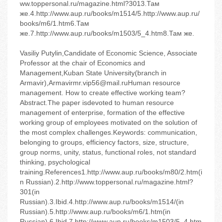
ww.toppersonal.ru/magazine.html?3013.Там
же.4.http://www.aup.ru/books/m1514/5.http://www.aup.ru/
books/m6/1.htm6.Там
же.7.http://www.aup.ru/books/m1503/5_4.htm8.Там же.
Vasiliy Putylin,Candidate of Economic Science, Associate
Professor at the chair of Economics and
Management,Kuban State University(branch in
Armavir),Armavirmr.vip56@mail.ruHuman resource
management. How to create effective working team?
Abstract.The paper isdevoted to human resource
management of enterprise, formation of the effective
working group of employees motivated on the solution of
the most complex challenges.Keywords: communication,
belonging to groups, efficiency factors, size, structure,
group norms, unity, status, functional roles, not standard
thinking, psychological
training.References1.http://www.aup.ru/books/m80/2.htm(i
n Russian).2.http://www.toppersonal.ru/magazine.html?
301(in
Russian).3.Ibid.4.http://www.aup.ru/books/m1514/(in
Russian).5.http://www.aup.ru/books/m6/1.htm(in
Russian).6.Ibid.7.http://www.aup.ru/books/m1503/5_4.htm