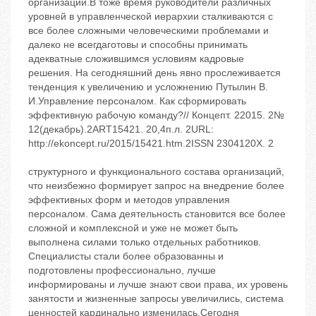
организаций.В тоже время руководители различных
уровней в управленческой иерархии сталкиваются с
все более сложными человеческими проблемами и
далеко не всегдаготовы и способны принимать
адекватные сложившимся условиям кадровые
решения. На сегодняшний день явно прослеживается
тенденция к увеличению и усложнению Путылин В.
И.Управление персоналом. Как сформировать
эффективную рабочую команду?// Концепт. 22015. 2№
12(декабрь).2ART15421. 20,4п.л. 2URL:
http://ekoncept.ru/2015/15421.htm.2ISSN 2304120X. 2
структурного и функционального состава организаций,
что неизбежно формирует запрос на внедрение более
эффективных форм и методов управления
персоналом. Сама деятельность становится все более
сложной и комплексной и уже не может быть
выполнена силами только отдельных работников.
Специалисты стали более образованны и
подготовлены профессионально, лучше
информированы и лучше знают свои права, их уровень
занятости и жизненные запросы увеличились, система
ценностей кардинально изменилась.Сегодня