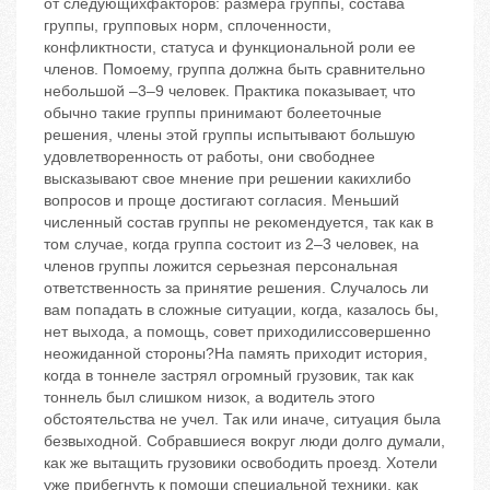
от следующихфакторов: размера группы, состава
группы, групповых норм, сплоченности,
конфликтности, статуса и функциональной роли ее
членов. Помоему, группа должна быть сравнительно
небольшой –3–9 человек. Практика показывает, что
обычно такие группы принимают болееточные
решения, члены этой группы испытывают большую
удовлетворенность от работы, они свободнее
высказывают свое мнение при решении какихлибо
вопросов и проще достигают согласия. Меньший
численный состав группы не рекомендуется, так как в
том случае, когда группа состоит из 2–3 человек, на
членов группы ложится серьезная персональная
ответственность за принятие решения. Случалось ли
вам попадать в сложные ситуации, когда, казалось бы,
нет выхода, а помощь, совет приходилиссовершенно
неожиданной стороны?На память приходит история,
когда в тоннеле застрял огромный грузовик, так как
тоннель был слишком низок, а водитель этого
обстоятельства не учел. Так или иначе, ситуация была
безвыходной. Собравшиеся вокруг люди долго думали,
как же вытащить грузовики освободить проезд. Хотели
уже прибегнуть к помощи специальной техники, как