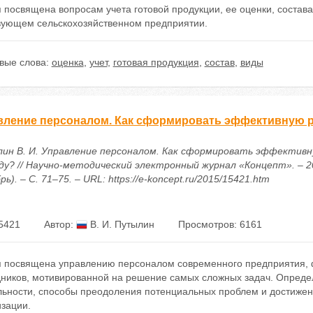
 посвящена вопросам учета готовой продукции, ее оценки, состав
вующем сельскохозяйственном предприятии.
вые слова:
оценка
,
учет
,
готовая продукция
,
состав
,
виды
вление персоналом. Как сформировать эффективную 
ин В. И. Управление персоналом. Как сформировать эффективн
ду? // Научно-методический электронный журнал «Концепт». – 2
рь). – С. 71–75. – URL: https://e-koncept.ru/2015/15421.htm
5421
Автор:
В. И. Путылин
Просмотров: 6161
я посвящена управлению персоналом современного предприятия,
дников, мотивированной на решение самых сложных задач. Опред
льности, способы преодоления потенциальных проблем и достиже
изации.