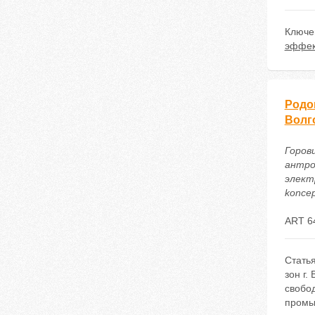
Ключе
эффек
Родо
Волг
Горовц
антро
электр
koncep
ART 6
Стать
зон г.
свобо
промы