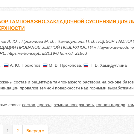
БОР ТАМПОНАЖНО-ЗАКЛАДОЧНОЙ СУСПЕНЗИИ ДЛЯ Л
ЕРХНОСТИ
пов А. Ю. , Прокопова М. В. , Хамидуллина Н. В. ПОДБОР Т
ДАЦИИ ПРОВАЛОВ ЗЕМНОЙ ПОВЕРХНОСТИ // Научно-методически
URL: https://e-koncept.ru/2019/0.htm?id=21863
ы:
А. Ю. Прокопов
,
М. В. Прокопова
,
Н. В. Хамидуллина
ожены состав и рецептура тампонажного раствора на основе базов
иквидации провалов земной поверхности над горными выработками
вые слова:
состав
,
провал
,
земная поверхность
,
горная порода
,
та
1
2
Вперед »