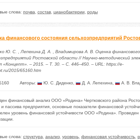
вые слова:
почва
,
состав
,
цианобактерии
,
роды
ка финансового состояния сельхозпредприятий Росто
о Ю. С. , Лепехина Д. А. , Владимирова А. В. Оценка финансовог
озпредприятий Ростовской области // Научно-методический эл
 «Концепт». – 2015. – Т. 30. – С. 446–450. – URL: https://e-
t.ru/2015/65160.htm
5160
Авторы:
Ю. С. Диденко
,
Д. А. Лепехина
,
А. В. Вл
ден финансовый анализ ООО «Родина» Чертковского района Ростовс
 и пассива предприятия, основные показатели финансовой устойчи
елен уровень финансовой устойчивости ООО «Родина». Проведен 
изации.
вые слова:
структура
,
анализ
,
уровень
,
финансовая устойчивость
,
р