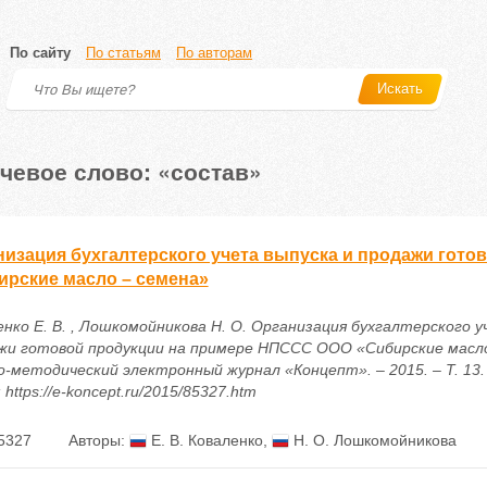
По сайту
По статьям
По авторам
Искать
чевое слово: «состав»
низация бухгалтерского учета выпуска и продажи гот
ирские масло – семена»
енко Е. В. , Лошкомойникова Н. О. Организация бухгалтерского у
жи готовой продукции на примере НПССС ООО «Сибирские масло 
о-методический электронный журнал «Концепт». – 2015. – Т. 13. 
 https://e-koncept.ru/2015/85327.htm
5327
Авторы:
Е. В. Коваленко
,
Н. О. Лошкомойникова