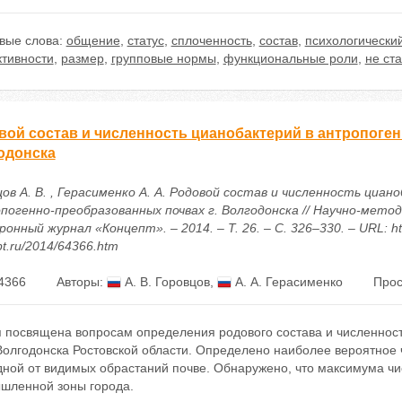
вые слова:
общение
,
статус
,
сплоченность
,
состав
,
психологический
тивности
,
размер
,
групповые нормы
,
функциональные роли
,
не ст
вой состав и численность цианобактерий в антропоген
одонска
ов А. В. , Герасименко А. А. Родовой состав и численность циан
погенно-преобразованных почвах г. Волгодонска // Научно-мето
онный журнал «Концепт». – 2014. – Т. 26. – С. 326–330. – URL: htt
t.ru/2014/64366.htm
4366
Авторы:
А. В. Горовцов
,
А. А. Герасименко
Прос
я посвящена вопросам определения родового состава и численнос
 Волгодонска Ростовской области. Определено наиболее вероятное 
дной от видимых обрастаний почве. Обнаружено, что максимума чи
шленной зоны города.