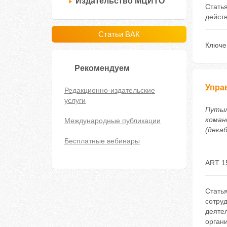
Издательство МЦИТО
Статья
дейст
Статьи ВАК
Ключе
Рекомендуем
Упра
Редакционно-издательские
услуги
Путыл
коман
Международные публикации
(декаб
Бесплатные вебинары
ART 1
Стать
сотру
деяте
орган