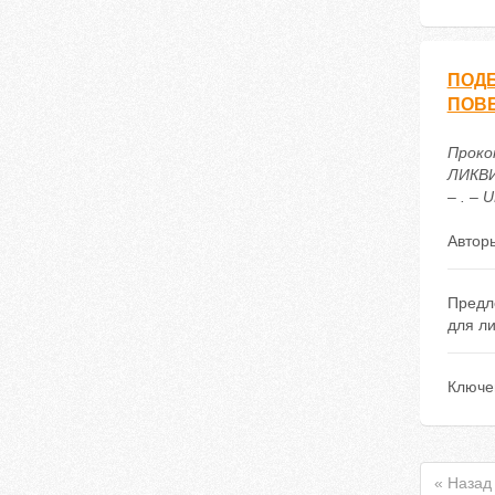
ПОД
ПОВ
Проко
ЛИКВИ
– . – 
Автор
Предл
для л
Ключе
« Назад