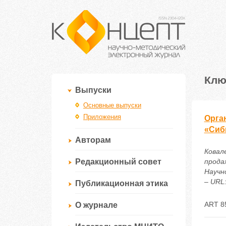
Клю
Выпуски
Основные выпуски
Приложения
Орга
«Сиб
Авторам
Ковал
Редакционный совет
прода
Научн
– URL:
Публикационная этика
ART 8
О журнале