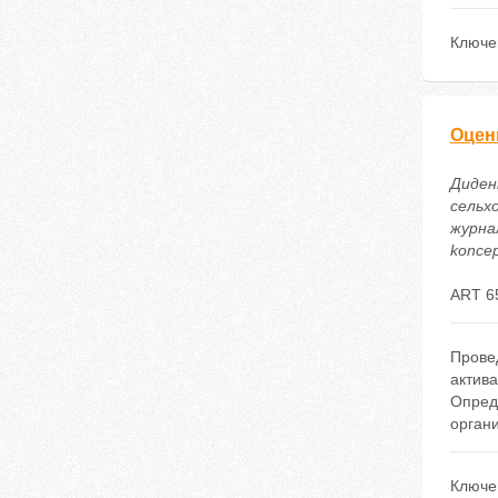
Ключе
Оцен
Диденк
сельх
журнал
koncep
ART 6
Прове
актива
Опред
орган
Ключе