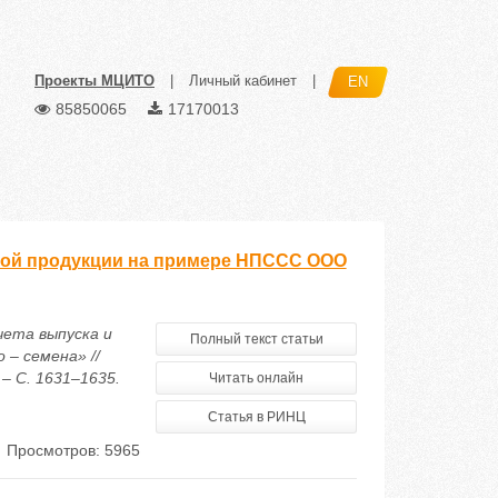
Проекты МЦИТО
|
Личный кабинет
|
EN
85850065
17170013
овой продукции на примере НПССС ООО
чета выпуска и
Полный текст статьи
– семена» //
– С. 1631–1635.
Читать онлайн
Статья в РИНЦ
Просмотров: 5965