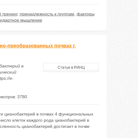
 тренинг
,
принадлежность к группам
,
факторы
андартное мышление
но-преобразованных почвах г.
обактерий в
Статья в РИНЦ
дический
ps://e-
мотров: 3780
ти цианобактерий в почвах 4 функциональных
число клеток каждого рода цианобактерий в
сленность цианобактерий достигает в почве