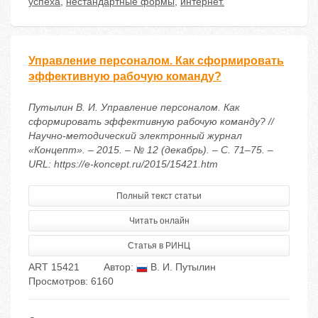
успеха
,
нестандартные формы
,
интернет.
Управление персоналом. Как сформировать
эффективную рабочую команду?
Путылин В. И. Управление персоналом. Как
сформировать эффективную рабочую команду? //
Научно-методический электронный журнал
«Концепт». – 2015. – № 12 (декабрь). – С. 71–75. –
URL: https://e-koncept.ru/2015/15421.htm
Полный текст статьи
Читать онлайн
Статья в РИНЦ
ART 15421
Автор:
В. И. Путылин
Просмотров: 6160