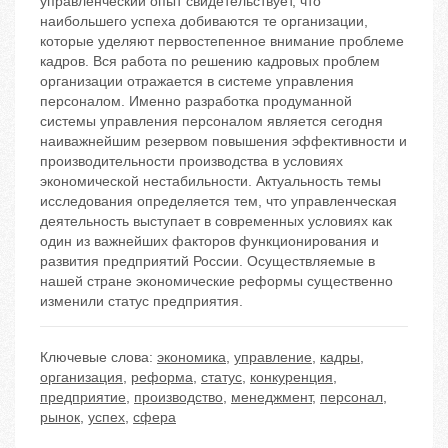
управленческий опыт свидетельствует, что
наибольшего успеха добиваются те организации,
которые уделяют первостепенное внимание проблеме
кадров. Вся работа по решению кадровых проблем
организации отражается в системе управления
персоналом. Именно разработка продуманной
системы управления персоналом является сегодня
наиважнейшим резервом повышения эффективности и
производительности производства в условиях
экономической нестабильности. Актуальность темы
исследования определяется тем, что управленческая
деятельность выступает в современных условиях как
один из важнейших факторов функционирования и
развития предприятий России. Осуществляемые в
нашей стране экономические реформы существенно
изменили статус предприятия.
Ключевые слова:
экономика
,
управление
,
кадры
,
организация
,
реформа
,
статус
,
конкуренция
,
предприятие
,
производство
,
менеджмент
,
персонал
,
рынок
,
успех
,
сфера