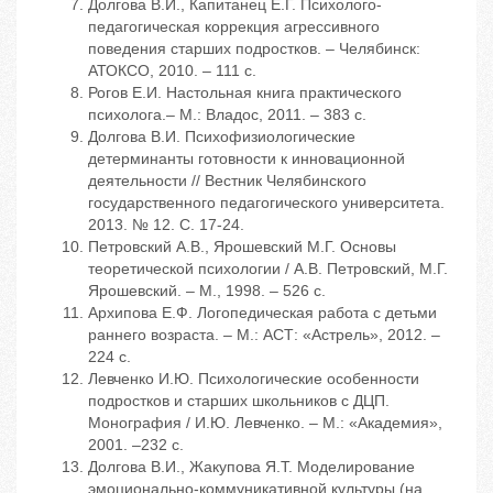
Долгова В.И., Капитанец Е.Г. Психолого-
педагогическая коррекция агрессивного
поведения старших подростков. – Челябинск:
АТОКСО, 2010. – 111 с.
Рогов Е.И. Настольная книга практического
психолога.– М.: Владос, 2011. – 383 с.
Долгова В.И. Психофизиологические
детерминанты готовности к инновационной
деятельности // Вестник Челябинского
государственного педагогического университета.
2013. № 12. С. 17-24.
Петровский А.В., Ярошевский М.Г. Основы
теоретической психологии / А.В. Петровский, М.Г.
Ярошевский. – М., 1998. – 526 с.
Архипова Е.Ф. Логопедическая работа с детьми
раннего возраста. – М.: АСТ: «Астрель», 2012. –
224 с.
Левченко И.Ю. Психологические особенности
подростков и старших школьников с ДЦП.
Монография / И.Ю. Левченко. – М.: «Академия»,
2001. –232 с.
Долгова В.И., Жакупова Я.Т. Моделирование
эмоционально-коммуникативной культуры (на