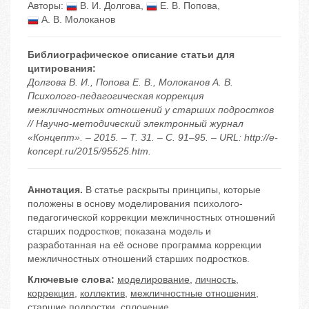
Авторы:
В. И. Долгова
,
Е. В. Попова
,
А. В. Молоканов
Библиографическое описание статьи для
цитирования:
Долгова В. И., Попова Е. В., Молоканов А. В.
Психолого-педагогическая коррекция
межличностных отношений у старших подростков
// Научно-методический электронный журнал
«Концепт». – 2015. – Т. 31. – С. 91–95. – URL: http://e-
koncept.ru/2015/95525.htm.
Аннотация.
В статье раскрыты принципы, которые
положены в основу моделирования психолого-
педагогической коррекции межличностных отношений
старших подростков; показана модель и
разработанная на её основе программа коррекции
межличностных отношений старших подростков.
Ключевые слова:
моделирование
,
личность
,
коррекция
,
коллектив
,
межличностные отношения
,
старшие подростки
,
сплочение