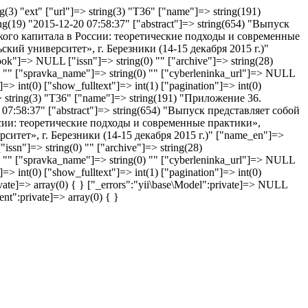
g(3) "ext" ["url"]=> string(3) "T36" ["name"]=> string(191)
19) "2015-12-20 07:58:37" ["abstract"]=> string(654) "Выпуск
кого капитала в России: теоретические подходы и современные
 университет», г. Березники (14-15 декабря 2015 г.)"
"book"]=> NULL ["issn"]=> string(0) "" ["archive"]=> string(28)
g(0) "" ["spravka_name"]=> string(0) "" ["cyberleninka_url"]=> NULL
=> int(0) ["show_fulltext"]=> int(1) ["pagination"]=> int(0)
"]=> string(3) "T36" ["name"]=> string(191) "Приложение 36.
7:58:37" ["abstract"]=> string(654) "Выпуск представляет собой
сии: теоретические подходы и современные практики»,
т», г. Березники (14-15 декабря 2015 г.)" ["name_en"]=>
"issn"]=> string(0) "" ["archive"]=> string(28)
g(0) "" ["spravka_name"]=> string(0) "" ["cyberleninka_url"]=> NULL
=> int(0) ["show_fulltext"]=> int(1) ["pagination"]=> int(0)
ivate]=> array(0) { } ["_errors":"yii\base\Model":private]=> NULL
nt":private]=> array(0) { }