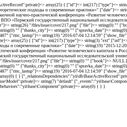
tiveRecord":private]=> array(25) { ["id"]=> int(217) ["type"]=> strin
оретические подходы и современные практики»" ["date"]=> string(
 заочной научно-практической конференции «Развитие человечес
ПО «Пермский государственный национальный исследовательский
"]=> string(26) "/files/issue/cover/217.png" ["file"]=> string(0) "" [
 string(0) "" ["thanks_city"]=> string(0) "" ["spravka_date"]=> strin
26487" ["rinc_lastup"]=> string(19) "2016-07-04 12:14:59" ["show_file"]
ate]=> array(25) { ["id"]=> int(217) ["type"]=> string(3) "ext" ["url
ды и современные практики»" ["date"]=> string(19) "2015-12-20 0
ктической конференции «Развитие человеческого капитала в Рос
й государственный национальный исследовательский университе
 "/files/issue/cover/217.png" ["file"]=> string(0) "" ["book"]=> NULL [
 string(0) "" ["thanks_city"]=> string(0) "" ["spravka_date"]=> strin
26487" ["rinc_lastup"]=> string(19) "2016-07-04 12:14:59" ["show_file"]
> array(0) { } ["_relationsDependencies":"yii\db\BaseActiveRecord":pr
se\Model":private]=> string(7) "default" ["_events":"yii\base\Compone
behaviors":"yii\base\Component":private]=> array(0) { } }