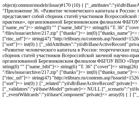
object(common\models\Issue)#170 (10) { ["_attributes":"yii\db\BaseAc
"Приложение 36. «Развитие человеческого капитала в России: те
представляет собой сборник статей участников Всероссийской
практики», организованной Березниковским филиалом ФБГОУ В
["name_en"]=> string(0) "" ["name_bibl"]=> string(6) "Т. 36" ["cover
"/files/issue/archive/217.zip" ["thanks"]=> int(0) ["thanks_name"]=>
["rinc_url"]=> string(47) "http://elibrary.ru/contents.asp?issueid=15
["sort"]=> int(0) } ["_oldAttributes":"yii\db\BaseActiveRecord":priv
«Развитие человеческого капитала в России: теоретические подхо
сборник статей участников Всероссийской заочной научно-пра
организованной Березниковским филиалом ФБГОУ ВПО «Пермски
string(0) "" ["name_bibl"]=> string(6) "Т. 36" ["cover"]=> string(26)
"/files/issue/archive/217.zip" ["thanks"]=> int(0) ["thanks_name"]=>
["rinc_url"]=> string(47) "http://elibrary.ru/contents.asp?issueid=15
["sort"]=> int(0) } ["_related":"yii\db\BaseActiveRecord":private]=
["_validators":"yii\base\Model":private]=> NULL ["_scenario":"yii\ba
["_eventWildcards":"yii\base\Component":private]=> array(0) { } ["_