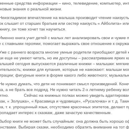
енные средства информации – кино, телевидение, компьютер, инте
новые знания о реальной жизни.
ладимое впечатление на малыша производит чтение наизусть р
к слышит от старших братьев или сестер наизусть « Айболита» или
книгу, он тоже хочет так научиться.
о книга учит детей с малых лет анализировать свои и чужие пос
е с главными героями, помогает выражать свое отношение к окруж
 раннего возраста многие умные родители приобщают детей к ми
 еще не умеют читать, но им доступны – рассматривание ярких кар
алышей сегодня выпускаются различные книжки – малышки: мягкие
ительность; книжки для купания, которые не намокают: малыши мог
рации; фигурные книги в форме какого либо животного; музыкальны
жно думать, что дети не понимают смысл произведений. Конечно
а, а не брать все подряд. Не нужно читать 2-х летнему ребенку во
ятно. Сейчас на книжных полках можно увидеть адаптированные
как, « Золушка», « Красавица и чудовище», «Русалочка» и т. д. Так
а, т. к. упрощенный язык, отсутствие красочных эпитетов, делают
ропадает интерес к сказкам, даже зачастую качественным.
 книги не может быть случайным: она должна быть хорошо оф
нствами. Выбирая сказки, необходимо обратить внимание на тот фа