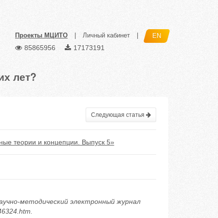
Проекты МЦИТО
|
Личный кабинет
|
EN
85865956
17173191
их лет?
Следующая статья
ые теории и концепции. Выпуск 5»
 Научно-методический электронный журнал
/46324.htm.