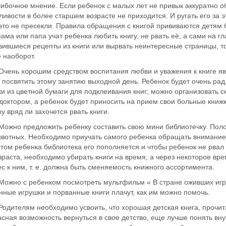
ибочное мнение. Если ребенок с малых лет не привык аккуратно об
ивости в более старшем возрасте не приходится. И ругать его за 
 это не пресекли. Правила обращения с книгой прививаются детям
ама или папа учат ребенка любить книгу, не рвать её, а сами на гл
ившиеся рецепты из книги или вырвать неинтересные страницы, то
 наоборот.
 хорошим средством воспитания любви и уважения к книге являе
посвятить этому занятию выходной день. Ребенок будет очень рад,
и из цветной бумаги для подклеивания книг; можно организовать с
доктором, а ребенок будет приносить на прием свои больные книж
у вряд ли захочется рвать книги.
 предложить ребенку составить свою мини библиотечку. Положить
ивотных. Необходимо приучать самого ребенка обращать внимание 
том ребенка библиотека его пополняется и чтобы ребенок не рвал
зраста, необходимо убирать книги на время, а через некоторое вре
с к ним, т. е. должна быть сменяемость книжного ассортимента.
 с ребенком посмотреть мультфильм « В стране оживших игруш
ные игрушки и порванные книги плачут, как им можно помочь.
елям необходимо усвоить, что хорошая детская книга, прочита
сная возможность вернуться в свое детство, еще лучше понять вну