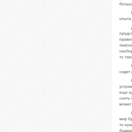
больш
В ран
опыта
Для д
предст
правил
темпом
наобор
то так
В ран
сидит 
Начин
устраи
еще од
снять 
может 
При п
мир бу
то нуж
бываю