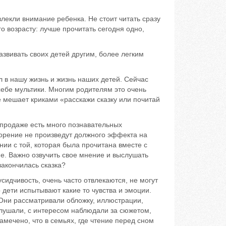
кли внимание ребенка. Не стоит читать сразу
о возрасту: лучше прочитать сегодня одно,
вивать своих детей другим, более легким
нашу жизнь и жизнь наших детей. Сейчас
 себе мультики. Многим родителям это очень
не мешает криками «расскажи сказку или почитай
родаже есть много познавательных
ворение не произведут должного эффекта на
ии с той, которая была прочитана вместе с
е. Важно озвучить свое мнение и выслушать
закончилась сказка?
чивость, очень часто отвлекаются, не могут
 дети испытывают какие то чувства и эмоции.
. Они рассматривали обложку, иллюстрации,
слушали, с интересом наблюдали за сюжетом,
амечено, что в семьях, где чтение перед сном