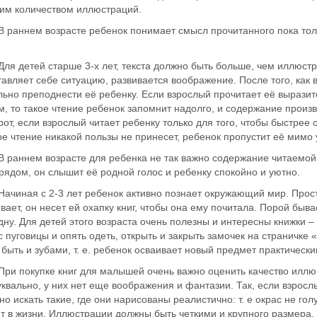
им количеством иллюстраций.
нем возрасте ребенок понимает смысл прочитанного пока только 
.
етей старше 3-х лет, текста должно быть больше, чем иллюстра
авляет себе ситуацию, развивается воображение. После того, как 
ьно преподнести её ребенку. Если взрослый прочитает её выразит
, то такое чтение ребенок запомнит надолго, и содержание произв
от, если взрослый читает ребенку только для того, чтобы быстрее о
ое чтение никакой пользы не принесет, ребенок пропустит её мимо
нем возрасте для ребенка не так важно содержание читаемой ем
рядом, он слышит её родной голос и ребенку спокойно и уютно.
ая с 2-3 лет ребенок активно познает окружающий мир. Просто
вает, он несет ей охапку книг, чтобы она ему почитала. Порой быва
ну. Для детей этого возраста очень полезны и интересны книжки – 
с пуговицы и опять одеть, открыть и закрыть замочек на страничке 
быть и зубами, т. е. ребенок осваивает новый предмет практическ
окупке книг для малышей очень важно оценить качество иллюст
квально, у них нет еще воображения и фантазии. Так, если взросл
но искать такие, где они нарисованы реалистично: т. е окрас не го
т в жизни. Иллюстрации должны быть четкими и крупного размера.