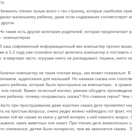
ту.
ать чтение лучше всего с тех страниц, которые наиболее привле
урнал маленькому ребенку, даже если содержание соответствует ег
 другое.
кже есть другая категория родителей, которая предпочитает раз
 – компьютером.
 современный информационный век компьютер прочно вошел в 
же в 1-2 года уже спокойно могут включить компьютер и поставить
: в квартире чисто, игрушки никто не раскидывает, тишина, никто 
но компьютер не такая плохая вещь, как может показаться. В п
фильмов, аудиосказок для малышей. Но никакая сказка или стихот
кого ребенка, которая была прослушана на компьютере, в сравнен
или папой. Важен телесный контакт, умение обсудить произведени
ия ребенка: почему понравилась сказка? Кто главные герои? Чем 
 при прослушивании даже коротких сказок дети проявляют неусид
ть на простые вопросы, очень редко можно наблюдать тот факт, что
ении той же сказки из книги у детей интерес к ней намного возрос
зывали, каких животных они знают. При чтении дети внимательно 
то отвлекался, детям было интересно, чем же закончится сказка. З