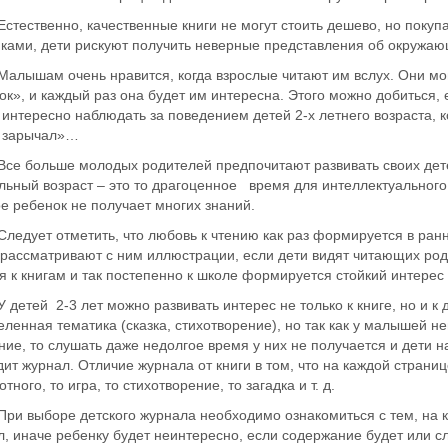
твенно, качественные книги не могут стоить дешево, но покупая
нками, дети рискуют получить неверные представления об окружа
ам очень нравится, когда взрослые читают им вслух. Они могут
к», и каждый раз она будет им интересна. Этого можно добиться, 
интересно наблюдать за поведением детей 2-х летнего возраста, к
и зарычал»…
ольше молодых родителей предпочитают развивать своих детей ч
ьный возраст – это то драгоценное время для интеллектуального 
е ребенок не получает многих знаний.
ет отметить, что любовь к чтению как раз формируется в ранне
 рассматривают с ним иллюстрации, если дети видят читающих род
я к книгам и так постепенно к школе формируется стойкий интерес
й 2-3 лет можно развивать интерес не только к книге, но и к де
ленная тематика (сказка, стихотворение), но так как у малышей 
ие, то слушать даже недолгое время у них не получается и дети н
ит журнал. Отличие журнала от книги в том, что на каждой странице
отного, то игра, то стихотворение, то загадка и т. д.
ыборе детского журнала необходимо ознакомиться с тем, на ка
, иначе ребенку будет неинтересно, если содержание будет или с