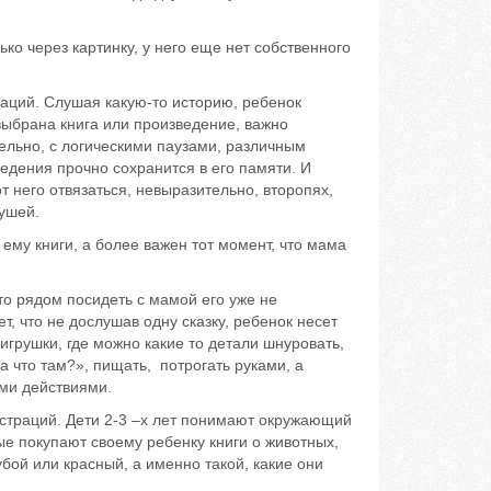
через картинку, у него еще нет собственного
ций. Слушая какую-то историю, ребенок
выбрана книга или произведение, важно
ельно, с логическими паузами, различным
едения прочно сохранится в его памяти. И
т него отвязаться, невыразительно, второпях,
 ушей.
у книги, а более важен тот момент, что мама
 рядом посидеть с мамой его уже не
ет, что не дослушав одну сказку, ребенок несет
игрушки, где можно какие то детали шнуровать,
«а что там?», пищать, потрогать руками, а
ими действиями.
раций. Дети 2-3 –х лет понимают окружающий
ые покупают своему ребенку книги о животных,
лубой или красный, а именно такой, какие они