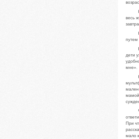
возрас
Начин
весь ж
завтра
Но та
путем
В наш
дети у
удобно
мне».
Конеч
мульт
малень
мамой 
сужден
Часто
ответи
При чт
расска
мало к