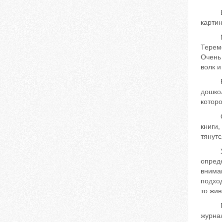
Естес
карти
Малыш
Теремо
Очень 
волк 
Все б
дошкол
которо
Следу
книги,
тянутс
У дете
опреде
вниман
подход
то жив
При в
журнал