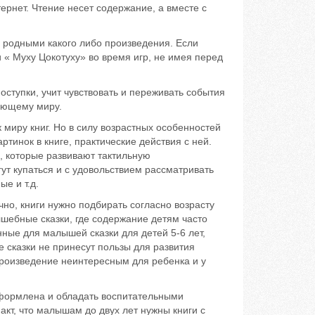
рнет. Чтение несет содержание, а вместе с
одными какого либо произведения. Если
 « Муху Цокотуху» во время игр, не имея перед
тупки, учит чувствовать и переживать события
ающему миру.
ру книг. Но в силу возрастных особенностей
тинок в книге, практические действия с ней.
, которые развивают тактильную
ут купаться и с удовольствием рассматривать
е и т.д.
, книги нужно подбирать согласно возрасту
лшебные сказки, где содержание детям часто
 для малышей сказки для детей 5-6 лет,
ие сказки не принесут пользы для развития
 произведение неинтересным для ребенка и у
ормлена и обладать воспитательными
кт, что малышам до двух лет нужны книги с