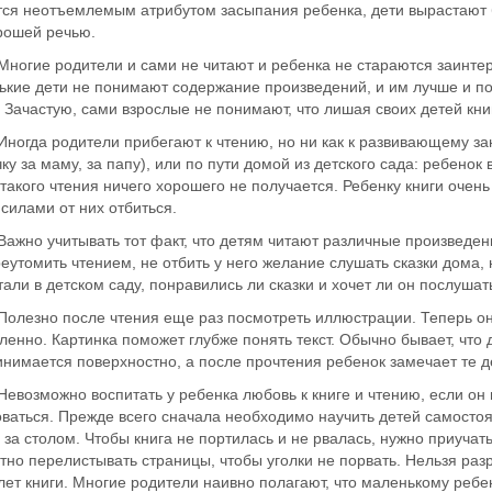
тся неотъемлемым атрибутом засыпания ребенка, дети вырастают 
орошей речью.
е родители и сами не читают и ребенка не стараются заинтерес
ькие дети не понимают содержание произведений, и им лучше и п
. Зачастую, сами взрослые не понимают, что лишая своих детей кни
а родители прибегают к чтению, но ни как к развивающему заня
ку за маму, за папу), или по пути домой из детского сада: ребено
 такого чтения ничего хорошего не получается. Ребенку книги очен
силами от них отбиться.
 учитывать тот факт, что детям читают различные произведения 
еутомить чтением, не отбить у него желание слушать сказки дома
тали в детском саду, понравились ли сказки и хочет ли он послушат
но после чтения еще раз посмотреть иллюстрации. Теперь они
енно. Картинка поможет глубже понять текст. Обычно бывает, что 
нимается поверхностно, а после прочтения ребенок замечает те де
можно воспитать у ребенка любовь к книге и чтению, если он н
ваться. Прежде всего сначала необходимо научить детей самостоя
 за столом. Чтобы книга не портилась и не рвалась, нужно приучат
тно перелистывать страницы, чтобы уголки не порвать. Нельзя ра
ет книги. Многие родители наивно полагают, что маленькому ребен