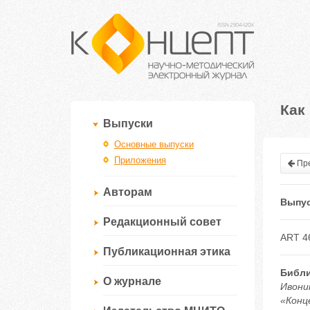
Как
Выпуски
Основные выпуски
Приложения
Пре
Авторам
Выпус
Редакционный совет
ART 4
Публикационная этика
Библи
О журнале
Ивони
«Конце