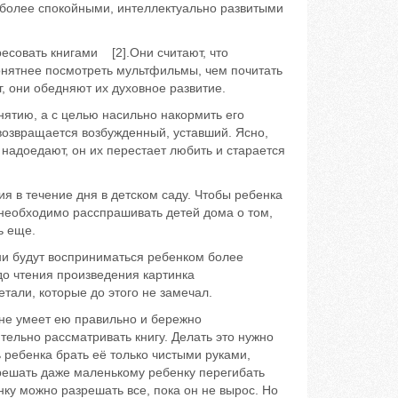
более спокойными, интеллектуально развитыми
овать книгами [2].Они считают, что
онятнее посмотреть мультфильмы, чем почитать
г, они обедняют их духовное развитие.
тию, а с целью насильно накормить его
к возвращается возбужденный, уставший. Ясно,
ь надоедают, он их перестает любить и старается
в течение дня в детском саду. Чтобы ребенка
, необходимо расспрашивать детей дома о том,
ь еще.
 будут восприниматься ребенком более
до чтения произведения картинка
тали, которые до этого не замечал.
е умеет ею правильно и бережно
тельно рассматривать книгу. Делать это нужно
ь ребенка брать её только чистыми руками,
зрешать даже маленькому ребенку перегибать
ку можно разрешать все, пока он не вырос. Но