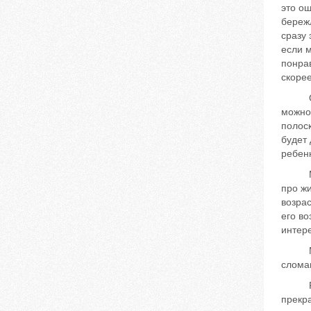
это ош
бережл
сразу
если м
понрав
скорее
Очень
можно 
полоск
будет 
ребенк
Можно
про ж
возрас
его во
интере
Можно
сломан
Родит
прекра