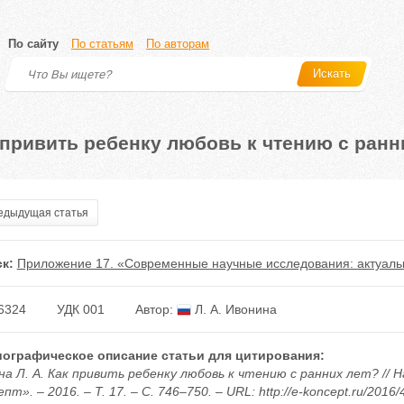
По сайту
По статьям
По авторам
Искать
 привить ребенку любовь к чтению с ранн
дыдущая статья
к:
Приложение 17. «Современные научные исследования: актуальн
6324
УДК 001
Автор:
Л. А. Ивонина
ографическое описание статьи для цитирования:
на Л. А. Как привить ребенку любовь к чтению с ранних лет? //
пт». – 2016. – Т. 17. – С. 746–750. – URL: http://e-koncept.ru/2016