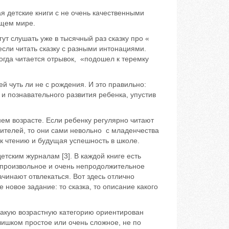
 детские книги с не очень качественными
ющем мире.
 слушать уже в тысячный раз сказку про «
если читать сказку с разными интонациями.
огда читается отрывок, «подошел к теремку
уть ли не с рождения. И это правильно:
и познавательного развития ребенка, упустив
м возрасте. Если ребенку регулярно читают
ителей, то они сами невольно с младенчества
 к чтению и будущая успешность в школе.
тским журналам [3]. В каждой книге есть
непроизвольное и очень непродолжительное
ачинают отвлекаться. Вот здесь отлично
 новое задание: то сказка, то описание какого
кую возрастную категорию ориентирован
лишком простое или очень сложное, не по