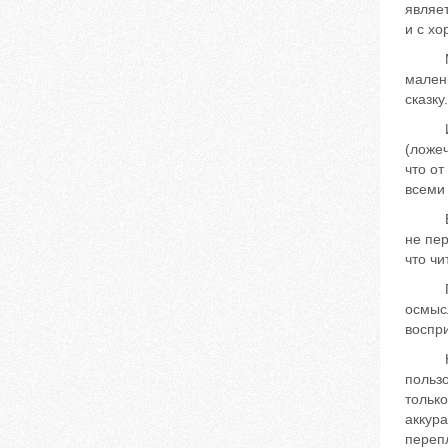
являе
и с х
Многи
мален
сказку
Иногд
(ложеч
что от
всеми 
Важно
не пер
что чи
Полез
осмысл
воспри
Невоз
пользо
только
аккура
перепл