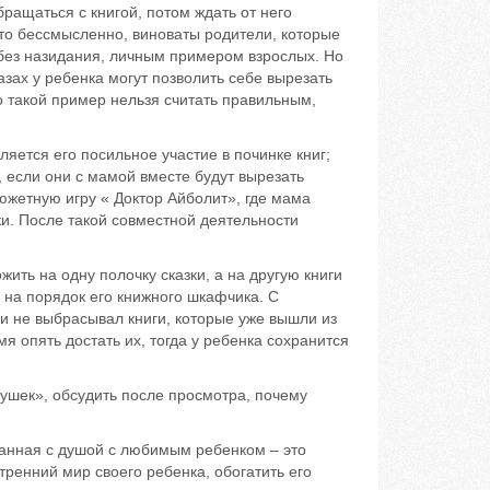
ращаться с книгой, потом ждать от него
это бессмысленно, виноваты родители, которые
 без назидания, личным примером взрослых. Но
азах у ребенка могут позволить себе вырезать
 такой пример нельзя считать правильным,
тся его посильное участие в починке книг;
 если они с мамой вместе будут вырезать
южетную игру « Доктор Айболит», где мама
ки. После такой совместной деятельности
 на одну полочку сказки, а на другую книги
на порядок его книжного шкафчика. С
 и не выбрасывал книги, которые уже вышли из
мя опять достать их, тогда у ребенка сохранится
ек», обсудить после просмотра, почему
нная с душой с любимым ребенком – это
тренний мир своего ребенка, обогатить его