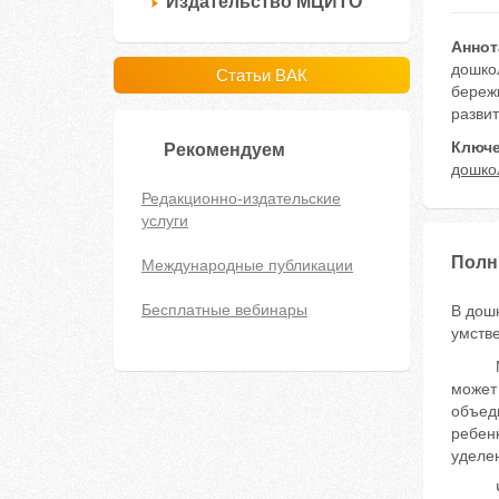
Издательство МЦИТО
Аннот
дошкол
Статьи ВАК
бережн
развит
Ключе
Рекомендуем
дошко
Редакционно-издательские
услуги
Полн
Международные публикации
Бесплатные вебинары
В дош
умстве
Много
может 
объеди
ребенк
уделен
Чтени