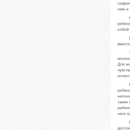
соврем
ним и 
Неизг
ребено
собой 
Именн
вмест
Уже с
малыши
Для м
чувств
иллюст
Не ну
ребенк
непон
такие 
ребенк
него п
Выбор
достои