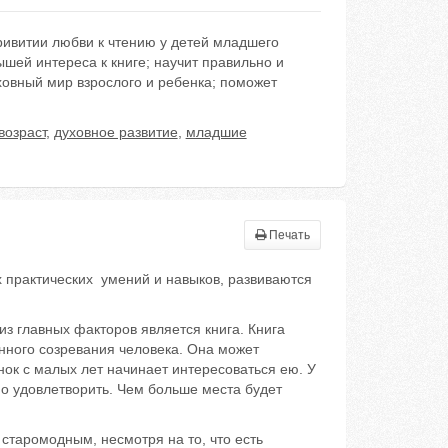
ривитии любви к чтению у детей младшего
шей интереса к книге; научит правильно и
уховный мир взрослого и ребенка; поможет
возраст
,
духовное развитие
,
младшие
Печать
 практических умений и навыков, развиваются
главных факторов является книга. Книга
енного созревания человека. Она может
нок с малых лет начинает интересоваться ею. У
жно удовлетворить. Чем больше места будет
таромодным, несмотря на то, что есть