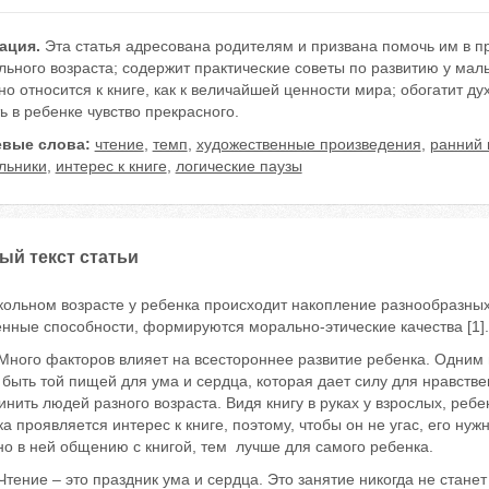
ация.
Эта статья адресована родителям и призвана помочь им в п
ьного возраста; содержит практические советы по развитию у малы
о относится к книге, как к величайшей ценности мира; обогатит д
ь в ребенке чувство прекрасного.
вые слова:
чтение
,
темп
,
художественные произведения
,
ранний 
льники
,
интерес к книге
,
логические паузы
ый текст статьи
кольном возрасте у ребенка происходит накопление разнообразных
нные способности, формируются морально-этические качества [1].
 факторов влияет на всестороннее развитие ребенка. Одним из 
быть той пищей для ума и сердца, которая дает силу для нравств
нить людей разного возраста. Видя книгу в руках у взрослых, ребе
а проявляется интерес к книге, поэтому, чтобы он не угас, его ну
о в ней общению с книгой, тем лучше для самого ребенка.
е – это праздник ума и сердца. Это занятие никогда не станет с