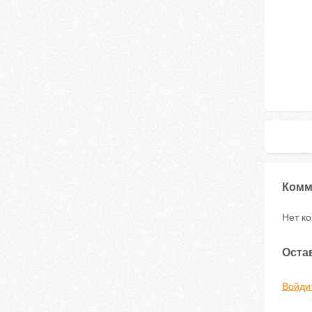
Комм
Нет к
Оста
Войди