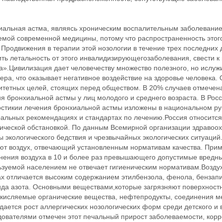
иальная астма, являясь хроническим воспалительным заболевание
емой современной медицины, потому что распространенность это
 Продвижения в терапии этой нозологии в течение трех последних
ть летальность от этого инвалидизирующегозаболевания, свести к
а».Цивилизация дает человечеству множество полезного, но ислуж
ера, что оказывает негативное воздействие на здоровье человека.
итетных целей, стоящих перед обществом. В 20% случаев отмечена
ия бронхиальной астмы у лиц молодого и среднего возраста. В Ро
остикии лечения бронхиальной астмы изложены в национальном ру
альных рекомендациях и стандартах по лечению.Россия относится 
гической обстановкой. По данным Всемирной организации здравоо
 экологического бедствия и чрезвычайных экологических ситуаций
ют воздух, отвечающий установленным нормативам качества. Приме
знения воздуха в 10 и более раз превышающего допустимые вредны
зуемой населением не отвечает гигиеническим нормативам.Воздух 
ах отличается высоким содержанием этилбензола, фенола, бензап
ида азота. Основными веществами,которые загрязняют поверхностн
окисляемые органические вещества, нефтепродукты, соединения м
ается рост аллергических нозологических форм среди детского и
дователями отмечен этот печальный прирост заболеваемости, ко