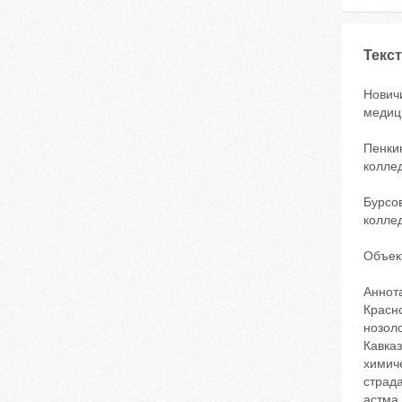
Текст
Нович
медици
Пенки
коллед
Бурсо
коллед
Объек
Аннот
Красн
нозол
Кавка
химич
страд
астма