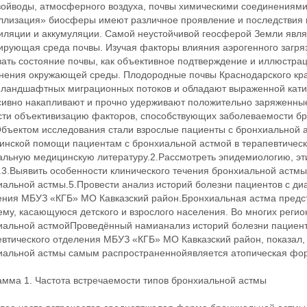
войводы, атмосферного воздуха, почвы химическими соединениями
ллизация» биосферы имеют различное проявление и последствия в
иляции и аккумуляции. Самой неустойчивой геосферой Земли явля
ирующая среда почвы. Изучая факторы влияния аэрогенного загря
вать состояние почвы, как объективное подтверждение и иллюстра
знения окружающей среды. Плодородные почвы Краснодарского кра
иландшафтных миграционных потоков и обладают выраженной кати
сивно накапливают и прочно удерживают положительно заряженны
сти объективизацию факторов, способствующих заболеваемости бр
Объектом исследования стали взрослые пациенты с бронхиальной 
инской помощи пациентам с бронхиальной астмой в терапевтическ
альную медицинскую литературу.2.Рассмотреть эпидемиологию, эт
.3.Выявить особенности клинического течения бронхиальной астмы
иальной астмы.5.Провести анализ историй болезни пациентов с ди
ения МБУЗ «КГБ» МО Кавказский район.Бронхиальная астма предс
ему, касающуюся детского и взрослого населения. Во многих реги
иальной астмойПроведённый намианализ историй болезни пациент
втического отделения МБУЗ «КГБ» МО Кавказский район, показал, 
иальной астмы самым распространеннойявляется атопическая фор
амма 1. Частота встречаемости типов бронхиальной астмы