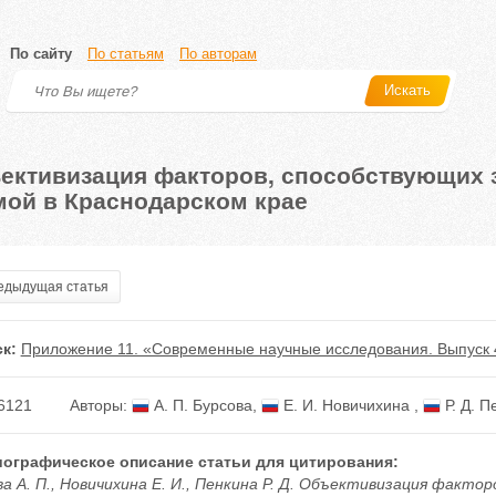
По сайту
По статьям
По авторам
Искать
ективизация факторов, способствующих 
мой в Краснодарском крае
дыдущая статья
к:
Приложение 11. «Современные научные исследования. Выпуск 
6121
Авторы:
А. П. Бурсова
,
Е. И. Новичихина
,
Р. Д. П
ографическое описание статьи для цитирования:
ва А. П., Новичихина Е. И., Пенкина Р. Д. Объективизация факт