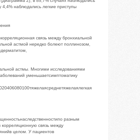
(диаграмма 2), в 85,7% случаях наблюдались
у 4,4% наблюдались легкие приступы
чения
 корреляционная связь между бронхиальной
альной астмой нередко болеют поллинозом,
мдерматитом,
альной астмы. Многими исследованиями
заболеваний уменьшаетсимптоматику
020406080100тяжелаясреднетяжелаялегкая
ощенностьнаследственностипо разным
 корреляционную связь между
янийв целом. У пациентов