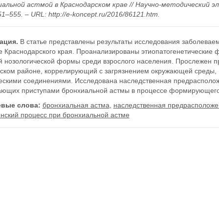
иальной астмой в Краснодарском крае // Научно-методический эл
51–555. – URL: http://e-koncept.ru/2016/86121.htm.
ация.
В статье представлены результаты исследования заболеваем
е Краснодарского края. Проанализированы этиопатогенетические 
й нозологической формы среди взрослого населения. Прослежен п
зском районе, коррелирующий с загрязнением окружающей среды, 
ескими соединениями. Исследована наследственная предрасполож
ающих приступами бронхиальной астмы в процессе формирующего
вые слова:
бронхиальная астма
,
наследственная предрасположе
инский процесс при бронхиальной астме