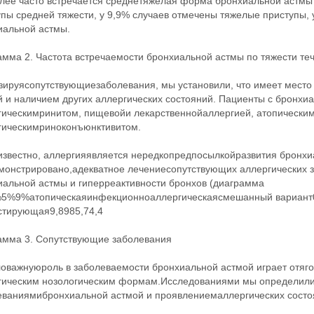
лее часто встречается среднетяжелая форма бронхиальной астмы 
пы средней тяжести, у 9,9% случаев отмечены тяжелые приступы, 
иальной астмы.
амма 2. Частота встречаемости бронхиальной астмы по тяжести те
зируясопутствующиезаболевания, мы установили, что имеет место
й и наличием других аллергических состояний. Пациенты с бронхи
гическимринитом, пищевойи лекарственнойаллергией, атопически
гическимриноконъюнктивитом.
звестно, аллергияявляется нередкопредпосылкойразвития бронхи
монстрировано,адекватное лечениесопутствующих аллергических 
иальной астмы и гиперреактивности бронхов (диаграмма
%5%9%атопическаяинфекционноаллергическаясмешанный вариант
стирующая9,8985,74,4
амма 3. Сопутствующие заболевания
оважнуюроль в заболеваемости бронхиальной астмой играет отяг
гическим нозологическим формам.Исследованиями мы определили
еваниямибронхиальной астмой и проявлениемаллергических состо