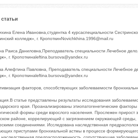
 статьи
ихина Елена Ивановна,студентка 4 курсаспециальности Сестринск
нский колледж», г. КропоткинNovichkhina.1996@mail.ru
на Раиса Даниловна,Преподаватель специальности Лечебное дело
ж», г. Кропоткинaleftina.bursova@yandex.ru
ва Алефтина Павловна, Преподаватель специальности Лечебное д
ж», г. Кропоткинaleftina.bursova@yandex.ru
тивизация факторов, способствующих заболеваемости бронхиально
ация.В статье представлены результаты исследования заболеваемо
одарского края. Проанализированы этиопатогенетические факторы
огической формы среди взрослого населения. Прослежен прирост 
зском районе, коррелирующий с загрязнением окружающей среды, 
ескими соединениями. Исследована наследственная предрасполож
ающих приступами бронхиальной астмы в процессе формирующего
, наследственная предрасположенность, сопутствующие заболеван