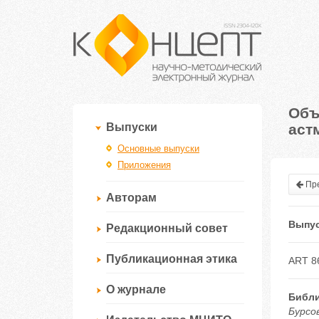
Объ
аст
Выпуски
Основные выпуски
Приложения
Пре
Авторам
Выпус
Редакционный совет
Публикационная этика
ART 8
О журнале
Библи
Бурсо