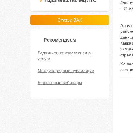
Издательство МЦИТО
бронх
– С. 5
Статьи ВАК
Аннот
район
данно
Рекомендуем
Кавка
химич
Редакционно-издательские
страд
услуги
Ключе
сестр
Международные публикации
Бесплатные вебинары