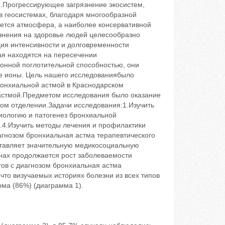
.Прогрессирующее загрязнение экосистем,
 геосистемах, благодаря многообразной
ется атмосфера, а наиболее консервативной
знения на здоровье людей целесообразно
ция интенсивности и долговременности
я находятся на пересечении
онной поглотительной способностью, они
е ионы. Цель нашего исследованиябыло
онхиальной астмой в Краснодарском
астмой.Предметом исследования было оказание
ом отделении.Задачи исследования:1.Изучить
иологию и патогенез бронхиальной
.4.Изучить методы лечения и профилактики
агнозом бронхиальная астма терапевтического
тавляет значительную медикосоциальную
онах продолжается рост заболеваемости
ов с диагнозом бронхиальная астма
что визучаемых историях болезни из всех типов
ма (86%) (диаграмма 1).