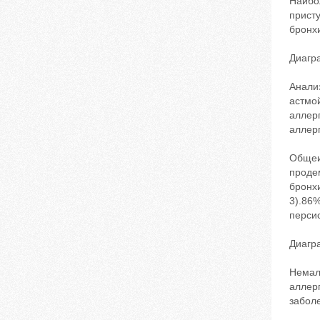
Наибо
присту
бронх
Диагр
Анали
астмо
аллер
аллер
Общеи
проде
бронх
3).86
перси
Диагр
Немал
аллер
забол