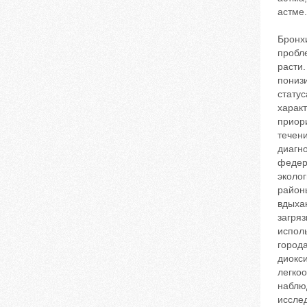
астме.
Бронх
пробл
расти.
понизи
статус
характ
приор
течен
диагн
федер
эколо
районы
вдыха
загря
исполь
город
диокс
легко
наблюд
иссле