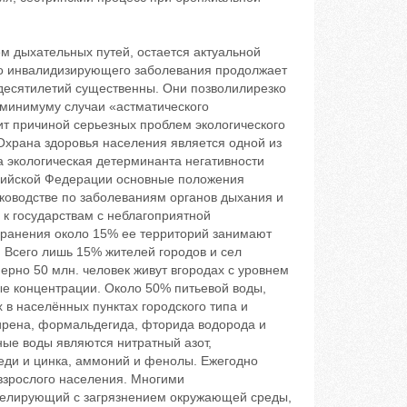
м дыхательных путей, остается актуальной
го инвалидизирующего заболевания продолжает
 десятилетий существенны. Они позволилирезко
 минимуму случаи «астматического
ит причиной серьезных проблем экологического
 Охрана здоровья населения является одной из
 экологическая детерминанта негативности
ссийской Федерации основные положения
ководстве по заболеваниям органов дыхания и
к государствам с неблагоприятной
хранения около 15% ее территорий занимают
. Всего лишь 15% жителей городов и сел
рно 50 млн. человек живут вгородах с уровнем
е концентрации. Около 50% питьевой воды,
в населённых пунктах городского типа и
ирена, формальдегида, фторида водорода и
ые воды являются нитратный азот,
еди и цинка, аммоний и фенолы. Ежегодно
 взрослого населения. Многими
ррелирующий с загрязнением окружающей среды,