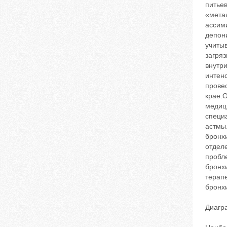
питье
«мета
ассим
депон
учиты
загря
внутр
интен
прове
крае.
медиц
специ
астмы
бронх
отдел
пробл
бронх
терапе
бронх
Диагр