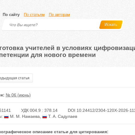
По сайту
По статьям
По авторам
Искать
готовка учителей в условиях цифровизац
петенции для нового времени
дыдущая статья
к:
№ 06 (июнь)
61141
УДК 004.9 : 378.14
DOI 10.24412/2304-120X-2026-11
ы:
М. М. Намаева
,
Т. А. Садулаев
ографическое описание статьи для цитирования: