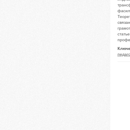
транс
фасил
Теорет
связан
грамот
стать
профе
Ключе
педаг