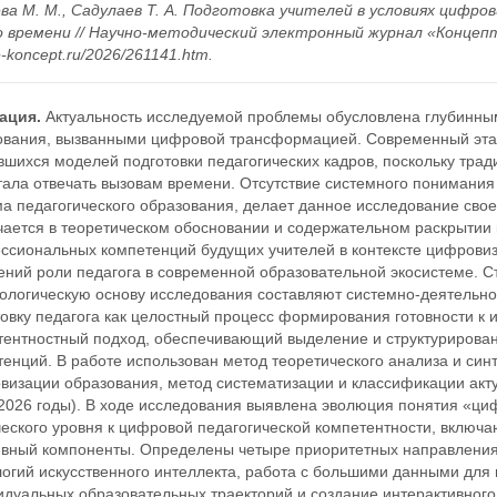
ва М. М., Садулаев Т. А. Подготовка учителей в условиях цифро
 времени // Научно-методический электронный журнал «Концепт».
/e-koncept.ru/2026/261141.htm.
ация.
Актуальность исследуемой проблемы обусловлена глубинны
ования, вызванными цифровой трансформацией. Современный этап
вшихся моделей подготовки педагогических кадров, поскольку тра
тала отвечать вызовам времени. Отсутствие системного понимания
ма педагогического образования, делает данное исследование сво
чается в теоретическом обосновании и содержательном раскрыти
ссиональных компетенций будущих учителей в контексте цифровиза
ний роли педагога в современной образовательной экосистеме. Ст
ологическую основу исследования составляют системно-деятельн
овку педагога как целостный процесс формирования готовности к 
тентностный подход, обеспечивающий выделение и структурирова
енций. В работе использован метод теоретического анализа и си
визации образования, метод систематизации и классификации акт
2026 годы). В ходе исследования выявлена эволюция понятия «циф
ческого уровня к цифровой педагогической компетентности, включ
ивный компоненты. Определены четыре приоритетных направления 
логий искусственного интеллекта, работа с большими данными для
идуальных образовательных траекторий и создание интерактивного