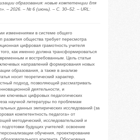
визации образования: новые компетенции для
 – 2026. – № 6 (июнь). – С. 30–52. – URL:
ми изменениями в системе общего
 развития общества требует пересмотра
диционная цифровая грамотность учителя
 того, как именно должна трансформироваться
евременным и востребованным. Цель статьи
и ключевых направлений формирования новых
ции образования, а также в анализе
атья носит теоретический характер.
остный подход, позволяющий рассматривать
инновационной деятельности, и
ние ключевых цифровых педагогических
нтеза научной литературы по проблемам
уальных данных эмпирических исследований (за
ровая компетентность педагога» от
ающей методический, исследовательский и
подготовки будущих учителей: освоение
 персонализации обучения, проектирование
 образовательного контента. Обоснована