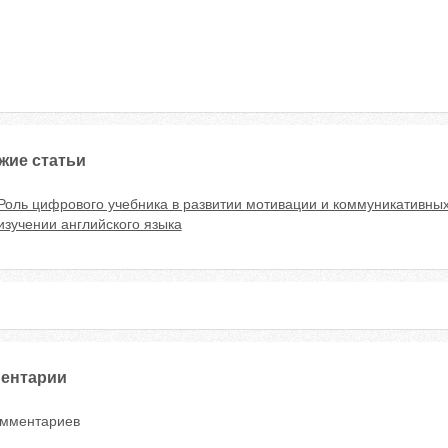
жие статьи
Роль цифрового учебника в развитии мотивации и коммуникативных
изучении английского языка
ентарии
омментариев