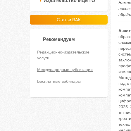
Издательство МЦИТО
Намае
нового
http:/
Статьи ВАК
Аннот
образ
Рекомендуем
сложи
перес
Редакционно-издательские
систе
услуги
заклю
профе
Международные публикации
измене
Метод
Бесплатные вебинары
подгот
компе
компет
цифро
2025–
техни
креат
техно
индив