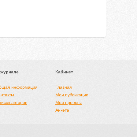
 журнале
Кабинет
бщая информация
Главная
онтакты
Мои публикации
писок авторов
Мои проекты
Анкета