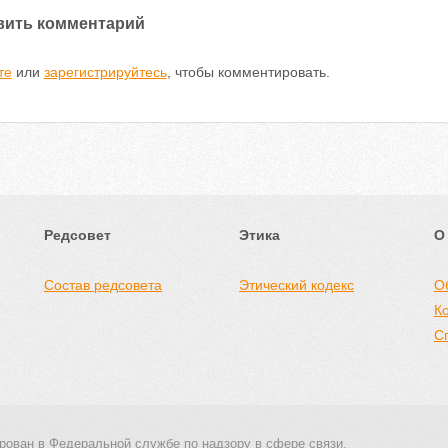
вить комментарий
те
или
зарегистрируйтесь
, чтобы комментировать.
Редсовет
Этика
О
Состав редсовета
Этический кодекс
О
К
С
рован в Федеральной службе по надзору в сфере связи,