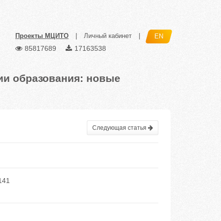
Проекты МЦИТО
|
Личный кабинет
|
EN
85817689
17163538
ии образования: новые
Следующая статья
141