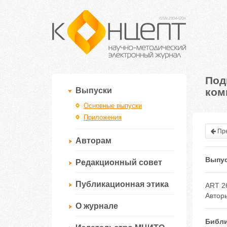
Под
ком
Выпуски
Основные выпуски
Приложения
Пре
Авторам
Выпус
Редакционный совет
Публикационная этика
ART 2
Автор
О журнале
Библи