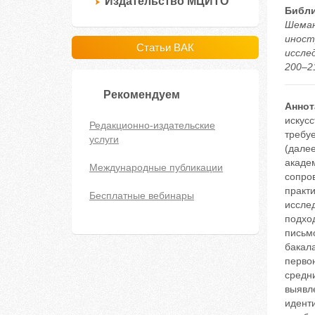
Издательство МЦИТО
Библи
Шеман
иност
Статьи ВАК
иссле
200–21
Рекомендуем
Аннот
искус
Редакционно-издательские
требуе
услуги
(дале
академ
Международные публикации
сопро
практ
Бесплатные вебинары
исслед
подхо
письмо
бакала
перво
средни
выявл
иденти