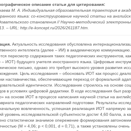
ографическое описание статьи для цитирования:
аева М. А. Индивидуальная образовательная траектория в акад
ранного языка: со-конструирование научной статьи на английс
довательского становления // Научно-методический электронный 
3. – URL: http://e-koncept.ru/2026/261187.htm.
ация.
Актуальность исследования обусловлена интернационализац
ственного интеллекта (далее – ИИ) в академическую коммуникацию
тся пересмотр содержания таких педагогических инструментов, ка
е – ИОТ) будущего учителя иностранного языка. Цифровые инстру
ическое письмо, однако это требует высокого уровня развития исс
вождения. Цель исследования – обосновать ИОТ как процесс диало
ики наставничества, обеспечивающие переход от формальной ада
овательской идентичности. Исследование строилось на основе со
дов в условиях цифровой дидактики. В ходе исследования был раз
» на основе ИОТ в процессе написания научной статьи на английс
вриата педагогических направлений подготовки. Результаты иссле
начальную вовлеченность, успешная реализация ИОТ напрямую зави
й уровень исследовательской субъектности достиг 4,60 балла, а ка
ено статистически значимое опережение формирования автономии
чностью (M = 4,06; p < 0,001, d = 0,71), а также установлены оче