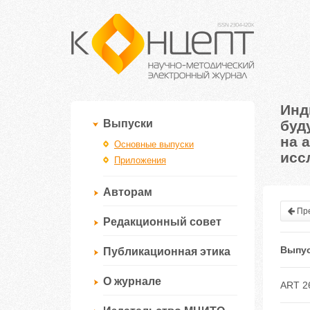
Инд
буд
Выпуски
на 
Основные выпуски
исс
Приложения
Авторам
Пре
Редакционный совет
Выпус
Публикационная этика
О журнале
ART 2