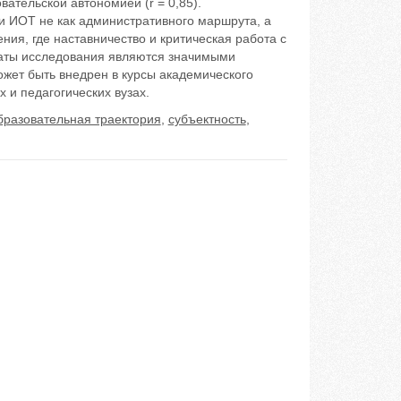
вательской автономией (r = 0,85).
и ИОТ не как административного маршрута, а
ия, где наставничество и критическая работа с
таты исследования являются значимыми
ожет быть внедрен в курсы академического
 и педагогических вузах.
бразовательная траектория
,
субъектность
,