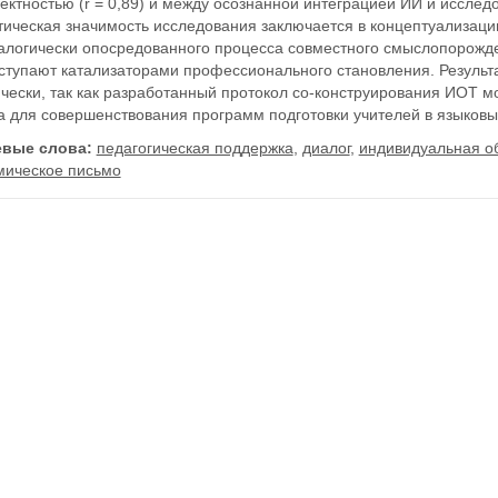
ектностью (r = 0,89) и между осознанной интеграцией ИИ и исследо
тическая значимость исследования заключается в концептуализаци
алогически опосредованного процесса совместного смыслопорожден
ступают катализаторами профессионального становления. Резуль
чески, так как разработанный протокол со-конструирования ИОТ м
 для совершенствования программ подготовки учителей в языковых
вые слова:
педагогическая поддержка
,
диалог
,
индивидуальная о
мическое письмо