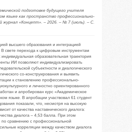
емической подготовке будущего учителя
ком языке как пространство профессионально-
журнал «Концепт». – 2026. – № 7 (июль). – С.
ией высшего образования и интеграцией
. В свете перехода к цифровым инструментам
к индивидуальная образовательная траектория
менты ИИ позволяют индивидуализировать
ледовательской субъектности и диалогического
гического со-конструирования и выявить
птации к становлению профессионально-
циокультурного и личностно ориентированного
работан и апробирован курс «Академическое
ком языке. В апробации участвовал 61 студент
дования показали, что, несмотря на высокую
сит от качества наставнического диалога:
чества диалога – 4,53 балла. При этом
 по сравнению с профессиональной
нь сильные корреляции между качеством диалога