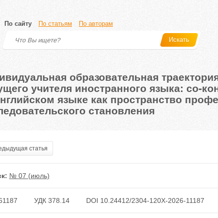
По сайту
По статьям
По авторам
Искать
ивидуальная образовательная траектория
ущего учителя иностранного языка: со-ко
английском языке как пространство проф
ледовательского становления
дыдущая статья
к:
№ 07 (июль)
61187
УДК 378.14
DOI 10.24412/2304-120X-2026-11187