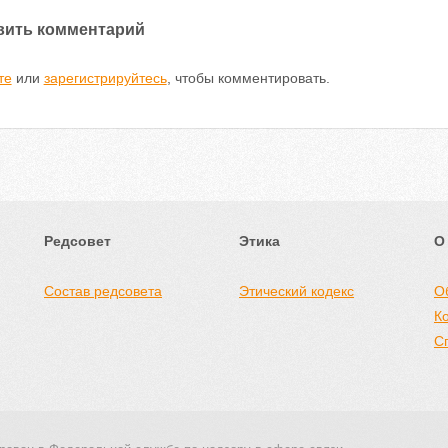
вить комментарий
те
или
зарегистрируйтесь
, чтобы комментировать.
Редсовет
Этика
О
Состав редсовета
Этический кодекс
О
К
С