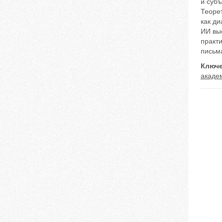
и субъ
Теоре
как ди
ИИ вы
практи
письма
Ключе
акаде