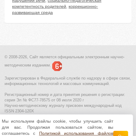
нарушений речи
,
социально-педагогическая
компетентность родителей
,
коррекционно-
развивающая среда
© 2008-2026, Сайт является
официальным электронным
научно-
методическим изданием.
Зарегистрирован в Федеральной службе по надзору в сфере связи,
информационных технологий и массовых коммуникаций.
Регистрационный номер и дата принятия решения о регистрации:
серия Эл № ФС77-78575 от 08 июля 2020 г
Научно-методическому журналу присвоен международный код
ISSN 2304-120X
Мы используем файлы cookie, чтобы улучшить сайт
МЦИТО
|
Школьные олимпиады и онлайн конкурсы для детей
|
для вас. Продолжая пользоваться сайтом, вы
Политика использования файлов cookie
|
Политика обработки и
защиты персональных данных
соглашаетесь с
Политикой использования файлов