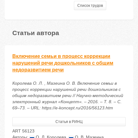
Список трудов
Статьи автора
Включение семьи в процесс коррекции
нарушений речи дошкольников с общим
недоразвитием речи
Королева О. Л. , Мазеина О. В. Включение семьи в
процесс коррекции нарушений речи дошкольников с
общим недоразвитием речи // Научно-методический
электронный журнал «Концепт». – 2016. – Т. 8. – С.
69–73. – URL: https://e-koncept.ru/2016/56123.htm
Статья в РИНЦ
ART 56123
Авторы:
О. Л. Королева
,
О. В. Мазеина