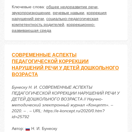
Ключевые слова:
общее недоразвитие речи
,
звукопроизношение
,
речевые навыки
,
коррекция
нарушений речи
,
социально-педагогическая
компетентность родителей
,
коррекционно-
развивающая среда
CОВРЕМЕННЫЕ АСПЕКТЫ
ПЕДАГОГИЧЕСКОЙ КОРРЕКЦИИ
НАРУШЕНИЙ РЕЧИ У ДЕТЕЙ ДОШКОЛЬНОГО
ВОЗРАСТА
Бунеску Н. И. CОВРЕМЕННЫЕ АСПЕКТЫ
ПЕДАГОГИЧЕСКОЙ КОРРЕКЦИИ НАРУШЕНИЙ РЕЧИ У
ДЕТЕЙ ДОШКОЛЬНОГО ВОЗРАСТА // Научно-
методический электронный журнал «Концепт». –
2020. – . – URL: https://e-koncept.ru/2020/0.htm?
id=25792
Автор:
Н. И. Бунеску