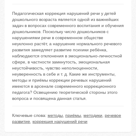
Педагогическая коррекция нарушений речи у детей
дошкольного возраста является одной из важнейших
задач в вопросах современного воспитания и обучения
дошкольников. Поскольку число дошкольников с
нарушениями речи в современном обществе
неуклонно растёт, а нарушение нормального речевого
развития замедляет развитие психики ребёнка,
наблюдаются отклонения в эмоционально-личностной
сфере, в частности замкнутость, эмоциональная
неустойчивость, чувство неполноценности,
неуверенность в себе и т. д. Какие же инструменты,
методы и приёмы коррекции речевых нарушений
имеются в арсенале современного коррекционного
педагога? Освещению теоретической стороны этого
вопроса и посвящена данная статья.
Ключевые слова:
методы
,
приёмы
,
методики
,
речевое
развитие
,
коррекция нарушений речи