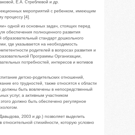
даковой, Е.А. Стреблевой и др.
оррекционных мероприятий с ребенком, имеющим
 процессу [4].
ии» одной из основных задач, стоящих перед
ля обеспечения полноценного развития
й образовательный стандарт дошкольного
и, где указывается на необходимость
мпетентности родителей в вопросах развития и
бразовательной Программы Организации,
ательных потребностей, интересов и мотивов
питание детско-родительских отношений,
ние его трудностей, также относятся к области
и должны быть вовлечены в непосредственный
ьных услуг, а активным участником
этого должно быть обеспечено регулярное
ихологом.
Давыдова, 2003 и др.) позволяет выделить
в относительной стихийности, которую условно