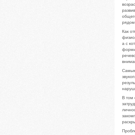
возрас
развив
общег
рядом 
Как от
физиол
а с ко
форми
речево
внима
Самым
звуко
резул
наруш
В том 
затру
личнос
заком
раскры
Пробле