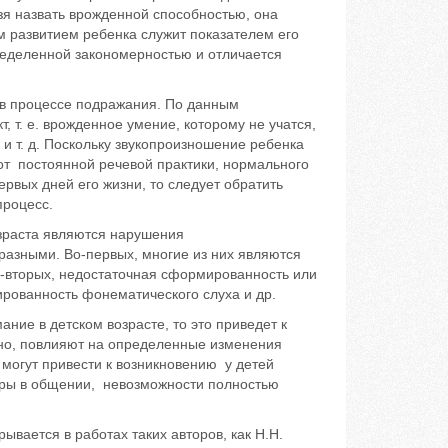
зя назвать врожденной способностью, она
м развитием ребенка служит показателем его
ределенной закономерностью и отличается
я в процессе подражания. По данным
 т. е. врожденное умение, которому не учатся,
 и т. д. Поскольку звукопроизношение ребенка
от постоянной речевой практики, нормального
ервых дней его жизни, то следует обратить
процесс.
зраста являются нарушения
разными. Во-первых, многие из них являются
о-вторых, недостаточная сформированность или
рованность фонематического слуха и др.
ние в детском возрасте, то это приведет к
но, повлияют на определенные изменения
 могут привести к возникновению у детей
еры в общении, невозможности полностью
вается в работах таких авторов, как Н.Н.