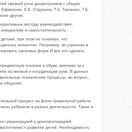
тей связной речи дошкольников с общим
фименко, Е.Б. Струнина, Т.А. Ткаченко, Т.Б.
огие другие.
ерактивные методы взаимодействия,
 инициативу и самостоятельность.
детьми, при этом не понимая, что
ыденных моментах. Например, во утренних в
нировать ласковых форм И все это сделать
 предметные понятия и обуви, вежливо за к
ям на мелкой и координации руки. В данных
вательные психические процессы, во-вторых,
ов общения.
ательный процесс на фоне правильной работы
учены ребенком в разных деятельности. Такое и
ся гуманизацией и демократизацией
воспитании и развитии детей. Необходимость