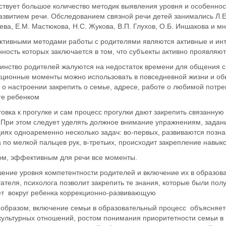
твует большое количество методик выявления уровня и особеннос
звитием речи. Обследованием связной речи детей занимались Л.Е Е
ва, Е.М. Мастюкова, Н.С. Жукова, В.П. Глухов, О.Б. Иншакова и мн
тивными методами работы с родителями являются активные и инт
ность которых заключается в том, что субъекты активно проявляют
инство родителей жалуются на недостаток времени для общения с 
кционные моменты можно использовать в повседневной жизни и об
о настроении закрепить о семье, адресе, работе о любимой потре
ге ребенком
овка к прогулке и сам процесс прогулки дают закрепить связанную
 При этом следует уделять должное внимание упражнениям, задани
иях одноаременно несколько задач: во-первых, развиваются позна
 по мелкой пальцев рук, в-третьих, происходит закрепление навык
ом, эффективным для речи все моменты.
ение уровня компетентности родителей и включение их в образов
ателя, психолога позволит закрепить те знания, которые были пол
ет вокруг ребенка коррекционно-развивающую
 образом, включение семьи в образовательный процесс объясняет
культурных отношений, ростом понимания приоритетности семьи в 