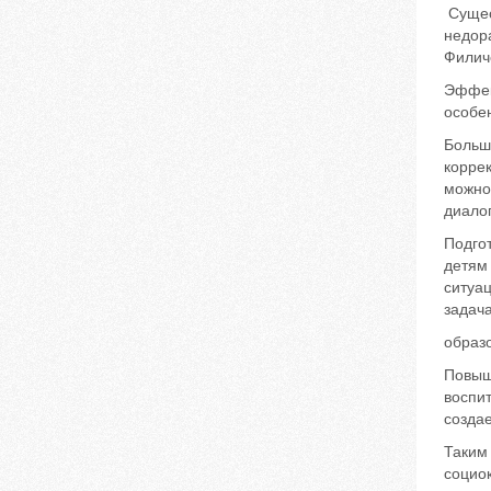
Сущес
недора
Филиче
Эффек
особен
Больш
корре
можно 
диало
Подгот
детям
ситуац
задача
образ
Повыш
воспит
созда
Таким
социо