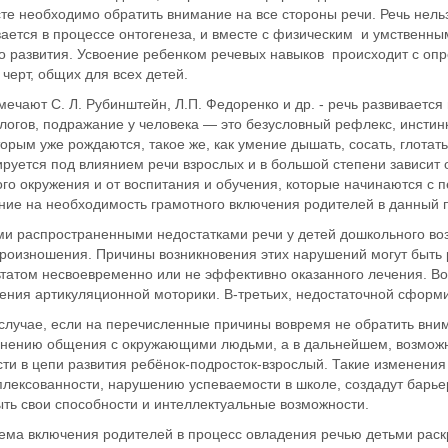
те необходимо обратить внимание на все стороны речи. Речь нель
ается в процессе онтогенеза, и вместе с физическим и умственны
о развития. Усвоение ребенком речевых навыков происходит с оп
черт, общих для всех детей.
мечают С. Л. Рубинштейн, Л.П. Федоренко и др. - речь развиваетс
огов, подражание у человека — это безусловный рефлекс, инстинкт,
торым уже рождаются, такое же, как умение дышать, сосать, глотать
руется под влиянием речи взрослых и в большой степени зависит 
го окружения и от воспитания и обучения, которые начинаются с п
ние на необходимость грамотного включения родителей в данный 
и распространенными недостатками речи у детей дошкольного во
произношения. Причины возникновения этих нарушений могут быть 
ьтатом несвоевременно или не эффективно оказанного лечения. В
ения артикуляционной моторики. В-третьих, недостаточной сформи
случае, если на перечисленные причины вовремя не обратить внима
днению общения с окружающими людьми, а в дальнейшем, возмож
ти в цепи развития ребёнок-подросток-взрослый. Такие изменения
плексованности, нарушению успеваемости в школе, создадут барь
ть свои способности и интеллектуальные возможности.
ма включения родителей в процесс овладения речью детьми раскры