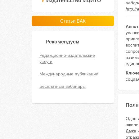
Издательство МЦИТО
недора
http:/
Статьи ВАК
Аннот
услов
привл
Рекомендуем
воспит
сопро
Редакционно-издательские
взаимо
услуги
едино
Ключе
Международные публикации
социа
Бесплатные вебинары
Полн
Одно и
школе,
Даже 
отража