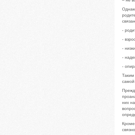
– не в
Однако
родит
связан
- роди
- взр
- низк
- наде
- опир
Таким 
самой
Прежд
проан
них на
вопрос
опред
Кроме
связно