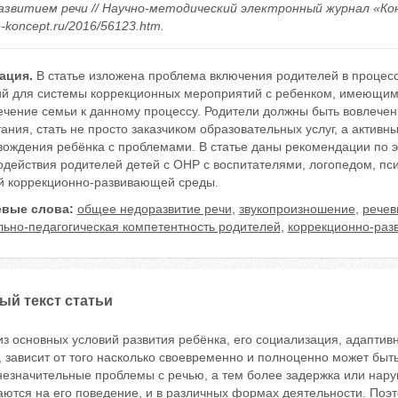
звитием речи // Научно-методический электронный журнал «Концеп
/e-koncept.ru/2016/56123.htm.
ация.
В статье изложена проблема включения родителей в процес
ий для системы коррекционных мероприятий с ребенком, имеющим
ечение семьи к данному процессу. Родители должны быть вовлечен
ания, стать не просто заказчиком образовательных услуг, а акти
вождения ребёнка с проблемами. В статье даны рекомендации по
действия родителей детей с ОНР с воспитателями, логопедом, пси
й коррекционно-развивающей среды.
вые слова:
общее недоразвитие речи
,
звукопроизношение
,
речев
льно-педагогическая компетентность родителей
,
коррекционно-раз
ый текст статьи
з основных условий развития ребёнка, его социализация, адаптив
 зависит от того насколько своевременно и полноценно может быт
незначительные проблемы с речью, а тем более задержка или нару
ются на его поведение, и в различных формах деятельности. Поэт