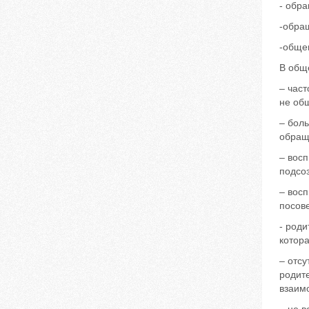
- обра
-обра
-обще
В общ
– част
не об
– боль
обращ
– вос
подсоз
– восп
посов
- роди
котора
– отсу
родите
взаим