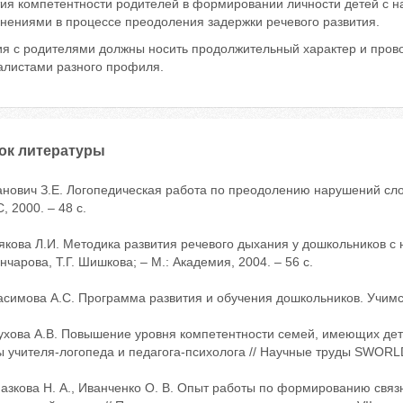
тия компетентности родителей в формировании личности детей с 
днениями в процессе преодоления задержки речевого развития.
ия с родителями должны носить продолжительный характер и про
алистами разного профиля.
ок литературы
анович З.Е. Логопедическая работа по преодолению нарушений сло
 2000. – 48 с.
якова Л.И. Методика развития речевого дыхания у дошкольников с 
нчарова, Т.Г. Шишкова; – М.: Академия, 2004. – 56 с.
асимова А.С. Программа развития и обучения дошкольников. Учимся 
тухова А.В. Повышение уровня компетентности семей, имеющих де
 учителя-логопеда и педагога-психолога // Научные труды SWORLD 
азкова Н. А., Иванченко О. В. Опыт работы по формированию связн