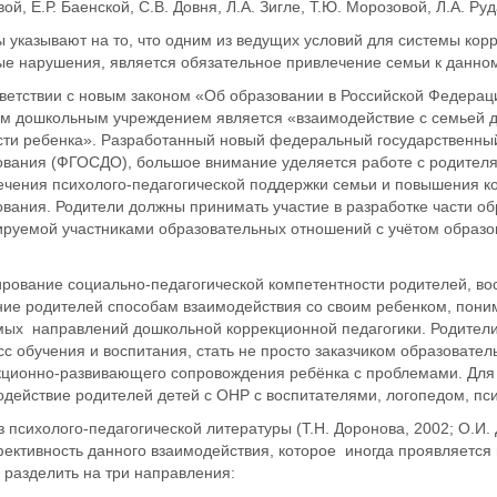
ой, Е.Р. Баенской, С.В. Довня, Л.А. Зигле, Т.Ю. Морозовой, Л.А. Ру
ы указывают на то, что одним из ведущих условий для системы к
е нарушения, является обязательное привлечение семьи к данному
тветствии с новым законом «Об образовании в Российской Федерац
им дошкольным учреждением является «взаимодействие с семьей д
сти ребенка». Разработанный новый федеральный государственны
ования (ФГОСДО), большое внимание уделяется работе с родителям
ечения психолого-педагогической поддержки семьи и повышения ко
ования. Родители должны принимать участие в разработке части о
руемой участниками образовательных отношений с учётом образов
рование социально-педагогической компетентности родителей, вос
ие родителей способам взаимодействия со своим ребенком, понима
мых направлений дошкольной коррекционной педагогики. Родител
с обучения и воспитания, стать не просто заказчиком образовател
кционно-развивающего сопровождения ребёнка с проблемами. Для 
одействие родителей детей с ОНР с воспитателями, логопедом, пс
 психолого-педагогической литературы (Т.Н. Доронова, 2002; О.И. 
ктивность данного взаимодействия, которое иногда проявляется 
 разделить на три направления: