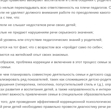
сегда правильно выбирают воспитатели и стиль общения с родител
 нельзя перекладывать всю ответственность на плечи педагогов. О
ели не уделяют должного внимания работе по преодолению какого-
а с тем, что:
тели не слышат недостатков речи своих детей;
ослые не придают нарушениям речи серьезного значения;
ий уровень или отсутствие педагогических знаний у родителей;
ются на тот факт, что с возрастом все «пройдет само по себе»;
аются на житейский опыт своих знакомых.
образом, проблема коррекции и включение в этот процесс семьи зав
 семьи.
е чем планировать совместную деятельность семьи и детского сад
ализировать ряд показателей, таких как сложившиеся детско-роди
рушения (гиперопека, гипоопека, попустительский стиль и т.д.), о
ах развития и воспитания детей, а также направленность и интере
еляет важность привлечения семьи в специальное образовательное
 того, для проведения эффективной коррекционной психологическ
й речи детей необходимо правильно провести диагностику речи ре