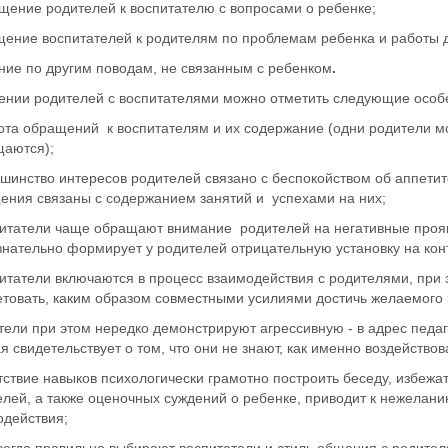
щение родителей к воспитателю с вопросами о ребенке;
щение воспитателей к родителям по проблемам ребенка и работы 
ние по другим поводам, не связанным с ребенком
.
ении родителей с воспитателями можно отметить следующие особ
ота обращений к воспитателям и их содержание (одни родители мо
щаются);
шинство интересов родителей связано с беспокойством об аппетите
ения связаны с содержанием занятий и успехами на них;
питатели чаще обращают внимание родителей на негативные прояв
нательно формирует у родителей отрицательную установку на конт
итатели включаются в процесс взаимодействия с родителями, при э
етовать, каким образом совместными усилиями достичь желаемого 
тели при этом нередко демонстрируют агрессивную - в адрес педаг
я свидетельствует о том, что они не знают, как именно воздействов
тствие навыков психологически грамотно построить беседу, избежа
лей, а также оценочных суждений о ребенке, приводит к нежелани
одействия;