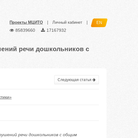
Проекты МЦИТО
|
Личный кабинет
|
EN
85839660
17167932
шений речи дошкольников с
Следующая статья
ктики»
нарушений речи дошкольников с общим