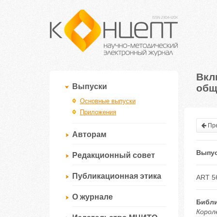
Вкл
общ
Выпуски
Основные выпуски
Приложения
Пре
Авторам
Выпус
Редакционный совет
Публикационная этика
ART 5
О журнале
Библи
Корол