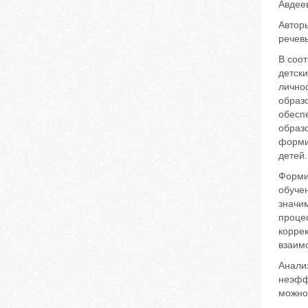
Авдеев
Автор
речевы
В соо
детск
лично
образ
обесп
образ
форми
детей.
Форми
обучен
значи
процес
корре
взаим
Анализ
неэффе
можно