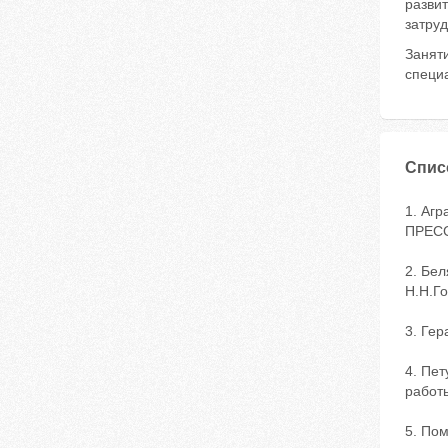
разви
затру
Занят
специ
Спис
1. Агр
ПРЕСС,
2. Бел
Н.Н.Го
3. Гер
4. Пе
работы
5. Пом