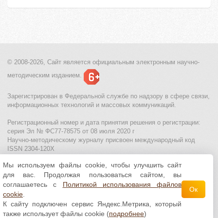
© 2008-2026, Сайт является
официальным электронным
научно-
методическим изданием.
Зарегистрирован в Федеральной службе по надзору в сфере связи,
информационных технологий и массовых коммуникаций.
Регистрационный номер и дата принятия решения о регистрации:
серия Эл № ФС77-78575 от 08 июля 2020 г
Научно-методическому журналу присвоен международный код
ISSN 2304-120X
Мы используем файлы cookie, чтобы улучшить сайт
МЦИТО
|
Школьные олимпиады и онлайн конкурсы для детей
|
для вас. Продолжая пользоваться сайтом, вы
Политика использования файлов cookie
|
Политика обработки и
защиты персональных данных
соглашаетесь с
Политикой использования файлов
Ок
cookie
.
Все материалы доступны по
лицензии Creative
К сайту подключен сервис Яндекс.Метрика, который
Commons С указанием авторства 4.0 Всемирная
.
также использует файлы cookie (
подробнее
)