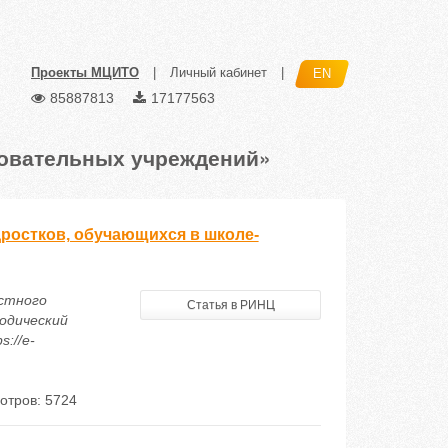
Проекты МЦИТО
|
Личный кабинет
|
EN
85887813
17177563
зовательных учреждений»
ростков, обучающихся в школе-
остного
Статья в РИНЦ
одический
s://e-
отров: 5724