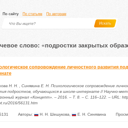
По сайту
По статьям
По авторам
Искать
чевое слово: «подростки закрытых обра
ологическое сопровождение личностного развития под
рнате
ова Н. Н. , Синявина Е. Н. Психологическое сопровождение личн
тия подростков, обучающихся в школе-интернате // Научно-мет
онный журнал «Концепт». – 2016. – Т. 8. – С. 116–122. – URL: http
t.ru/2016/56131.htm
6131
Авторы:
Н. Н. Шешукова
,
Е. Н. Синявина
Просм