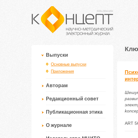
Клю
Выпуски
Основные выпуски
Приложения
Псих
инте
Авторам
Шешук
Редакционный совет
разви
электр
koncep
Публикационная этика
ART 5
О журнале