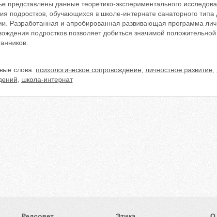
тье представлены данные теоретико-экспериментального исследов
тия подростков, обучающихся в школе-интернате санаторного типа
ии. Разработанная и апробированная развивающая программа лич
вождения подростков позволяет добиться значимой положительной 
анников.
вые слова:
психологическое сопровождение
,
личностное развитие
,
дений
,
школа-интернат
Редсовет
Этика
О