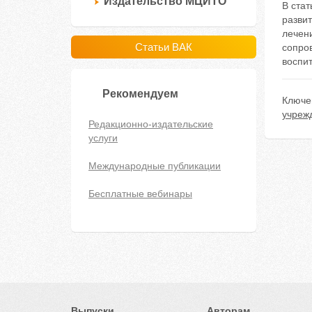
Издательство МЦИТО
В ста
разви
лечен
Статьи ВАК
сопро
воспит
Рекомендуем
Ключе
учреж
Редакционно-издательские
услуги
Международные публикации
Бесплатные вебинары
Выпуски
Авторам