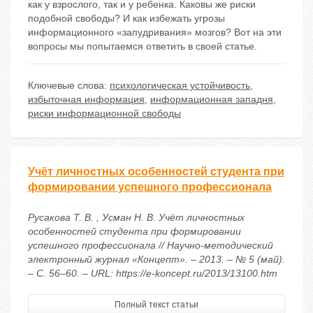
как у взрослого, так и у ребенка. Каковы же риски
подобной свободы? И как избежать угрозы
информационного «запудривания» мозгов? Вот на эти
вопросы мы попытаемся ответить в своей статье.
Ключевые слова:
психологическая устойчивость
,
избыточная информация
,
информационная западня
,
риски информационной свободы
Учёт личностных особенностей студента при
формировании успешного профессионала
Русакова Т. В. , Усман Н. В. Учёт личностных
особенностей студента при формировании
успешного профессионала // Научно-методический
электронный журнал «Концепт». – 2013. – № 5 (май).
– С. 56–60. – URL: https://e-koncept.ru/2013/13100.htm
Полный текст статьи