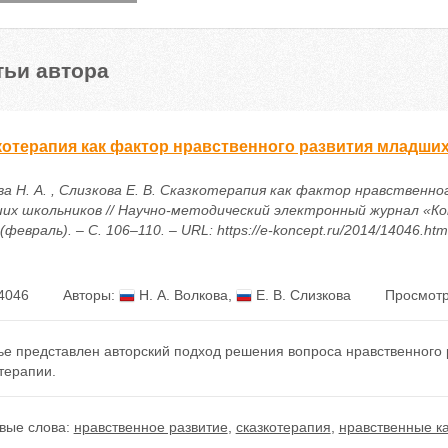
тьи автора
котерапия как фактор нравственного развития младши
ва Н. А. , Слизкова Е. В. Сказкотерапия как фактор нравственно
их школьников // Научно-методический электронный журнал «Ко
(февраль). – С. 106–110. – URL: https://e-koncept.ru/2014/14046.htm
4046
Авторы:
Н. А. Волкова
,
Е. В. Слизкова
Просмотр
тье представлен авторский подход решения вопроса нравственного
терапии.
вые слова:
нравственное развитие
,
сказкотерапия
,
нравственные к