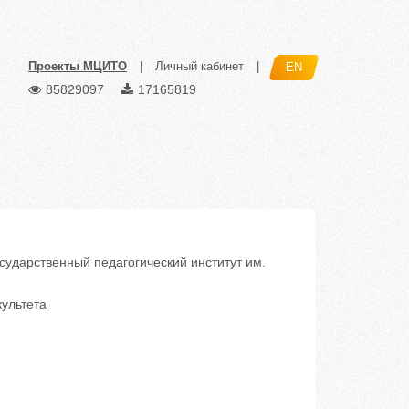
Проекты МЦИТО
|
Личный кабинет
|
EN
85829097
17165819
дарственный педагогический институт им.
культета