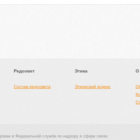
Редсовет
Этика
О
Состав редсовета
Этический кодекс
О
К
С
рован в Федеральной службе по надзору в сфере связи,