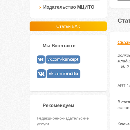
Издательство МЦИТО
Ста
Статьи ВАК
Сказ
Мы Вконтакте
Волко
младш
– № 2 
ART 1
В ста
Рекомендуем
сказко
Редакционно-издательские
услуги
Ключе