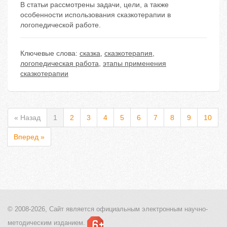
В статьи рассмотрены задачи, цели, а также
особенности использования сказкотерапии в
логопедической работе.
Ключевые слова:
сказка
,
сказкотерапия
,
логопедическая работа
,
этапы применения
сказкотерапии
« Назад
1
2
3
4
5
6
7
8
9
10
Вперед »
© 2008-2026, Сайт является
официальным электронным
научно-
методическим изданием.