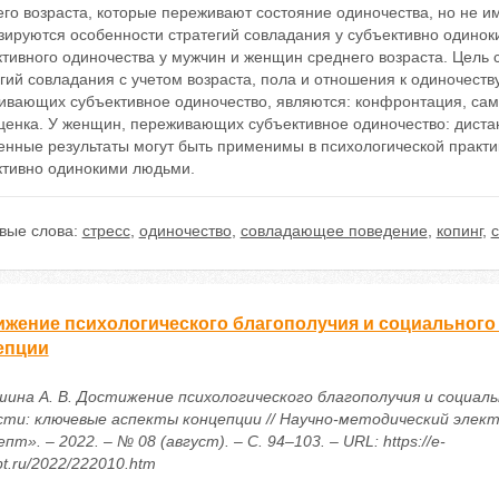
го возраста, которые переживают состояние одиночества, но не им
ируются особенности стратегий совладания у субъективно одинок
тивного одиночества у мужчин и женщин среднего возраста. Цель с
гий совладания с учетом возраста, пола и отношения к одиночеств
ивающих субъективное одиночество, являются: конфронтация, сам
ценка. У женщин, переживающих субъективное одиночество: диста
нные результаты могут быть применимы в психологической практик
ктивно одинокими людьми.
вые слова:
стресс
,
одиночество
,
совладающее поведение
,
копинг
,
с
ижение психологического благополучия и социального
епции
шина А. В. Достижение психологического благополучия и социаль
сти: ключевые аспекты концепции // Научно-методический элек
пт». – 2022. – № 08 (август). – С. 94–103. – URL: https://e-
t.ru/2022/222010.htm