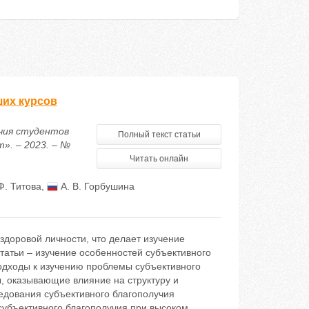
ших курсов
учия студентов
Полный текст статьи
». – 2023. – №
Читать онлайн
Ф. Титова
,
А. В. Горбушина
доровой личности, что делает изучение
атьи – изучение особенностей субъективного
подходы к изучению проблемы субъективного
, оказывающие влияние на структуру и
едования субъективного благополучия
 субъективного благополучия при высоком