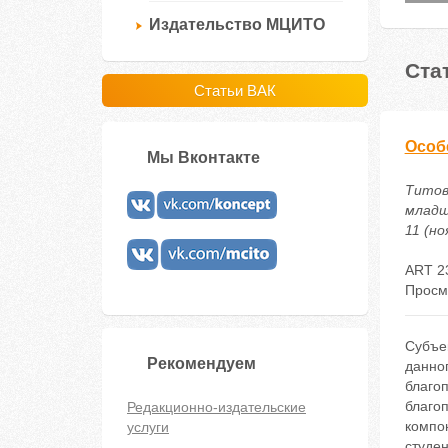
Издательство МЦИТО
Ста
Статьи ВАК
Особ
Мы Вконтакте
Титов
младш
11 (но
ART 2
Просм
Субъе
Рекомендуем
данно
благо
благо
Редакционно-издательские
компо
услуги
студен