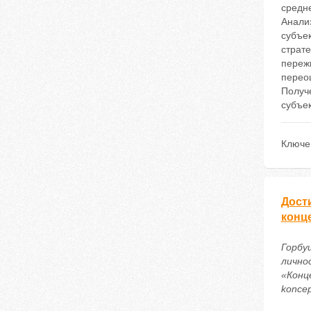
средне
Анализ
субъек
страте
переж
перео
Получе
субъе
Ключе
Дост
конц
Горбу
лично
«Конце
koncep