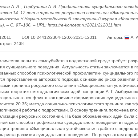
мова А. А. , Горбушина А. В. Профилактика суицидального поведе
стков 14–17 лет в тренинге ресурсного состояния «Эмоциональ
чивость» // Научно-методический электронный журнал «Концепт
ь). – С. 97–106. – URL: https://e-koncept.ru/2021/212011.htm
12011
DOI 10.24412/2304-120X-2021-12011
Авторы:
А. 
отров: 2438
оличества попыток самоубийств в подростковой среде требует раз
ия суицидального поведения. Актуальность статьи заключается в 
ованных способов психологической профилактики суицидального по
ся представление авторского подхода к снижению риска развития 
твами тренинга ресурсного состояния «Эмоциональная устойчивост
ьких теоретико-методологических идей: концепции А. Г. Амбрумово
социального конфликта как причине формирования суицидального
ситета 20.35; метода социально-психологического тренинга как э
логической работы с подростками. В основу тренинга положена кл
уализации ресурсных состояний. На базе обозначенных идей была 
ний как способа профилактики суицидального поведения в подрост
ации тренинга «Эмоциональная устойчивость» в работе с подростк
ь риска развития суицидального поведения. По результатам апро