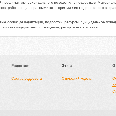
й профилактики суицидального поведения у подростков. Материалы
ков, работающих с разными категориями лиц подросткового возрас
вые слова:
дезадаптация
,
подростки
,
ресурсы
,
суицидальное пове
лактика суицидального поведения
,
ресурсное состояние
Редсовет
Этика
О
Состав редсовета
Этический кодекс
О
К
С