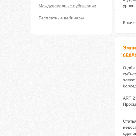
уровне
Международные публикации
Бесплатные вебинары
Ключе
Эмпи
сред
Горбу
субъе
электр
koncep
ART 2
Просм
Стать
недос
одинок