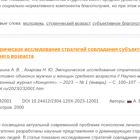
 социально-нормативного компонента благополучия, но при этом н
вые слова:
молодежь
,
студенческий возраст
,
субъективное благопо
рическое исследование стратегий совладания субъек
него возраста
шина А. В. , Азарова Н. Ю. Эмпирическое исследование стратеги
ктивно одиноких мужчин и женщин среднего возраста // Научно-
онный журнал «Концепт». – 2023. – № 1 (январь). – С. 100–107. – 
t.ru/2023/232001.htm
32001
DOI 10.24412/2304-120X-2023-12001
Авторы:
А. 
отров: 2000
я посвящена актуальной современной проблеме психологии личност
таточно разработаны научные представления о доминирующих стр
их людей. В статье показано исследование стратегий совладания 