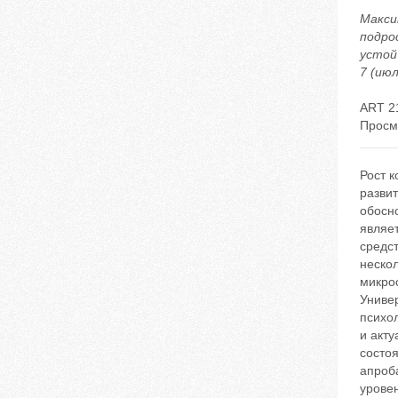
Макси
подро
устой
7 (июл
ART 2
Просм
Рост к
развит
обосн
являет
средс
нескол
микро
Универ
психо
и акт
состоя
апроб
уровен