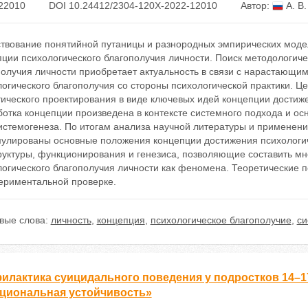
22010
DOI 10.24412/2304-120X-2022-12010
Автор:
А. В
твование понятийной путаницы и разнородных эмпирических модел
пции психологического благополучия личности. Поиск методологич
получия личности приобретает актуальность в связи с нарастающи
огического благополучия со стороны психологической практики. Це
ического проектирования в виде ключевых идей концепции достиже
отка концепции произведена в контексте системного подхода и ос
истемогенеза. По итогам анализа научной литературы и применени
улированы основные положения концепции достижения психологич
труктуры, функционирования и генезиса, позволяющие составить м
логического благополучия личности как феномена. Теоретические
периментальной проверке.
вые слова:
личность
,
концепция
,
психологическое благополучие
,
си
илактика суицидального поведения у подростков 14–17
циональная устойчивость»