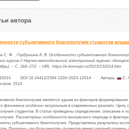
тьи автора
енности субъективного благополучия студентов млад
а С. Ф. , Горбушина А. В. Особенности субъективного благопол
их курсов // Научно-методический электронный журнал «Концепт
ябрь). – С. 266–272. – URL: https://e-koncept.ru/2023/232014.htm
32014
DOI 10.24412/2304-120X-2023-12014
Авторы:
С. 
отров: 1514
ктивное благополучие является одним из факторов формирования з
го феномена особенно актуальным в современных реалиях. Цель ст
получия студентов. В статье приведены определения, описание и 
получия. Рассмотрены особенности юношеского периода и факторы
ненты субъективного благополучия. Представлены результаты иссл
тов. Показано, что большинство студентов имеет средний уровень