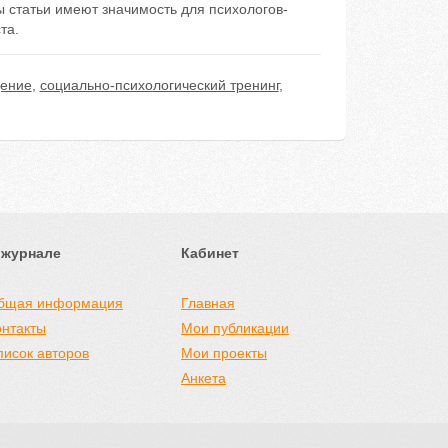
 статьи имеют значимость для психологов-
та.
дение
,
социально-психологический тренинг
,
 журнале
Кабинет
бщая информация
Главная
онтакты
Мои публикации
писок авторов
Мои проекты
Анкета