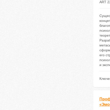
ART 2
Сущес
конце
благо
психол
теорет
Разраб
метас
сформ
его с
психо
и экс
Ключе
Проф
«Эмо