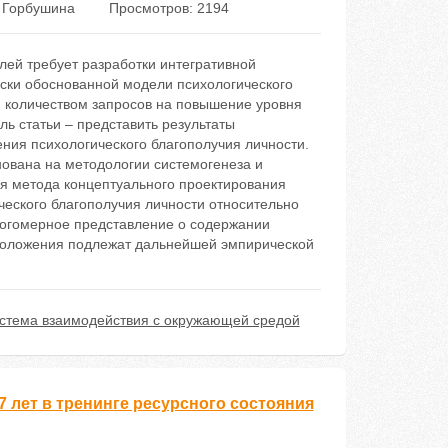
. Горбушина
Просмотров: 2194
ей требует разработки интегративной
ески обоснованной модели психологического
м количеством запросов на повышение уровня
ль статьи – представить результаты
ния психологического благополучия личности.
нована на методологии системогенеза и
я метода концептуального проектирования
еского благополучия личности относительно
ногомерное представление о содержании
 положения подлежат дальнейшей эмпирической
стема взаимодействия с окружающей средой
 лет в тренинге ресурсного состояния