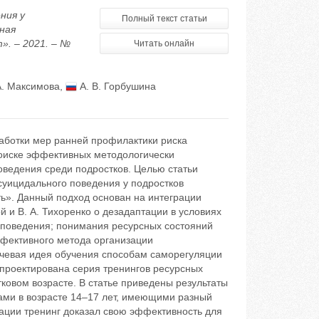
ния у
Полный текст статьи
ная
». – 2021. – №
Читать онлайн
А. Максимова
,
А. В. Горбушина
работки мер ранней профилактики риска
поиске эффективных методологически
ведения среди подростков. Целью статьи
суицидального поведения у подростков
ь». Данный подход основан на интеграции
й и В. А. Тихоренко о дезадаптации в условиях
 поведения; понимания ресурсных состояний
ффективного метода организации
ючевая идея обучения способам саморегуляции
спроектирована серия тренингов ресурсных
ковом возрасте. В статье приведены результаты
ами в возрасте 14–17 лет, имеющими разный
бации тренинг доказал свою эффективность для