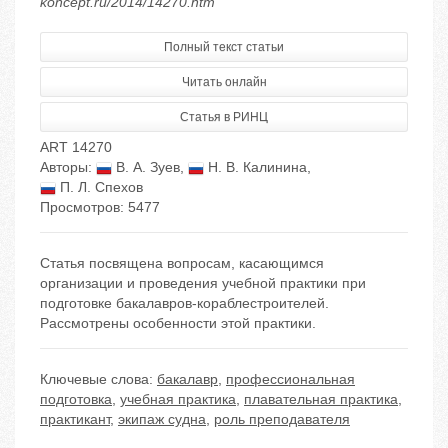
koncept.ru/2014/14270.htm
Полный текст статьи
Читать онлайн
Статья в РИНЦ
ART 14270
Авторы:
В. А. Зуев
,
Н. В. Калинина
,
П. Л. Спехов
Просмотров: 5477
Статья посвящена вопросам, касающимся
организации и проведения учебной практики при
подготовке бакалавров-кораблестроителей.
Рассмотрены особенности этой практики.
Ключевые слова:
бакалавр
,
профессиональная
подготовка
,
учебная практика
,
плавательная практика
,
практикант
,
экипаж судна
,
роль преподавателя