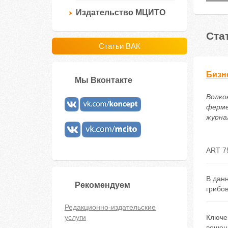
Издательство МЦИТО
Ста
Статьи ВАК
Бизн
Мы Вконтакте
Волков
ферме
журнал
ART 7
В дан
Рекомендуем
грибо
Редакционно-издательские
услуги
Ключе
вешен