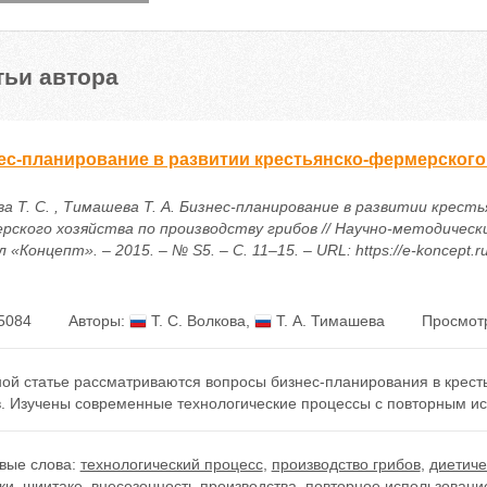
тьи автора
ес-планирование в развитии крестьянско-фермерского
а Т. С. , Тимашева Т. А. Бизнес-планирование в развитии кресть
рского хозяйства по производству грибов // Научно-методичес
 «Концепт». – 2015. – № S5. – С. 11–15. – URL: https://e-koncept.
5084
Авторы:
Т. С. Волкова
,
Т. А. Тимашева
Просмотр
ной статье рассматриваются вопросы бизнес-планирования в крест
в. Изучены современные технологические процессы с повторным ис
вые слова:
технологический процесс
,
производство грибов
,
диетиче
ки
,
шиитаке
,
внесезонность производства
,
повторное использовани