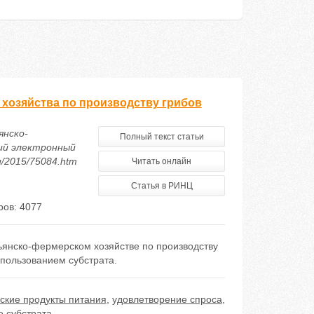
 хозяйства по производству грибов
янско-
Полный текст статьи
кий электронный
ru/2015/75084.htm
Читать онлайн
Статья в РИНЦ
ов: 4077
ьянско-фермерском хозяйстве по производству
пользованием субстрата.
ские продукты питания
,
удовлетворение спроса
,
е субстрата