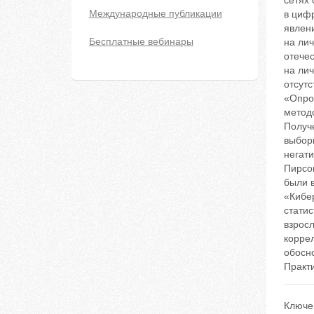
сетях 
Международные публикации
в цифр
явлени
Бесплатные вебинары
на ли
отечес
на лич
отсут
«Опро
метод
Получ
выборк
негат
Пирсо
были 
«Кибе
стати
взрос
корре
обосн
Практ
Ключе