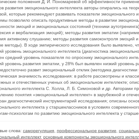
тические положения Д. И. Пономаревой об эффективности примене
в развития эмоционального интеллекта авторы опирались на теоре
вой, которые рекомендуют развивать показатели эмоционального и
емы позволило описать продуктивные методы в развитии эмоционал
анности эмоций и эмоциональных состояний (техники аутотренинга
ексия и вербализация эмоций); методы развития эмпатии (наприме
ния активному слушанию; методы развития самоконтроля эмоций и
ые методы). В ходе эмпирического исследования было выявлено, ч
й уровень эмоционального интеллекта (диагностика эмоциональног
н средний уровень показателя по опроснику эмоционального интел
й уровень развития эмпатии, у 28% был выявлен низкий уровень ра
недостаточно развит эмоциональный отклик (методика диагностики 
тическая значимость исследования: в работе рассмотрены и клас
ежных и отечественных ученых об эмоциональном интеллекте; опи
нального интеллекта С. Холла, Л. Б. Симоновой и др. Авторами п
влению понятия «эмоциональный интеллект» в зарубежной и отечес
ран диагностический инструментарий исследования; описаны осно
онального интеллекта у старшеклассников в условиях современно
огам-психологам по развитию эмоционального интеллекта у старше
вые слова:
саморегуляция
,
профессиональное развитие
,
социальн
ональный интеллект
,
основные компоненты эмоционального интелл