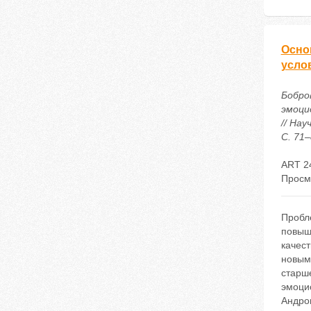
Осно
усло
Бобро
эмоци
// На
С. 71–
ART 2
Просм
Пробл
повыш
качест
новым
старш
эмоци
Андро