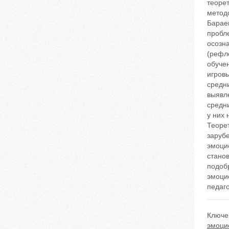
теоре
методо
Барае
пробл
осозн
(рефл
обуче
игров
средни
выявле
средни
у них 
Теоре
заруб
эмоцио
стано
подоб
эмоци
педаг
Ключе
эмоци