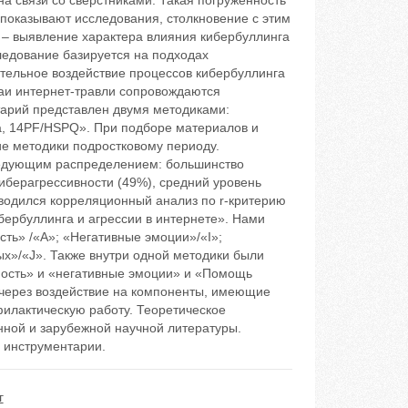
на связи со сверстниками. Такая погруженность
 показывают исследования, столкновение с этим
 – выявление характера влияния кибербуллинга
ледование базируется на подходах
ительное воздействие процессов кибербуллинга
чаи интернет-травли сопровождаются
тарий представлен двумя методиками:
а, 14PF/HSPQ». При подборе материалов и
ие методики подростковому периоду.
едующим распределением: большинство
киберагрессивности (49%), средний уровень
водился корреляционный анализ по r-критерию
ербуллинга и агрессии в интернете». Нами
ть» /«А»; «Негативные эмоции»/«I»;
х»/«J». Также внутри одной методики были
ность» и «негативные эмоции» и «Помощь
 через воздействие на компоненты, имеющие
илактическую работу. Теоретическое
ной и зарубежной научной литературы.
 инструментарии.
г