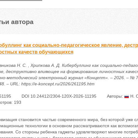
тьи автора
рбуллинг как социально-педагогическое явление, дес
остных качеств обучающихся
никова Н. С. , Хрипкова А. Д. Кибербуллинг как социально-педаг
ие, деструктивно влияющее на формирование личностных качес
учно-методический электронный журнал «Концепт». – 2026. – № 7 
8. – URL: https://e-koncept.ru/2026/261195.htm
61195
DOI 10.24412/2304-120X-2026-11195
Авторы:
Н. 
отров: 193
изация становится частью современного мира, без которой уже сл
мационные технологии в основном рассматриваются как вспомога
ования. Со стороны ребенка гаджеты удовлетворяют многие потреб