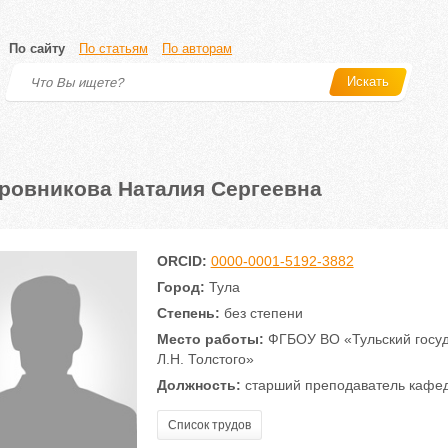
По сайту
По статьям
По авторам
Искать
ровникова Наталия Сергеевна
ORCID:
0000-0001-5192-3882
Город:
Тула
Степень:
без степени
Место работы:
ФГБОУ ВО «Тульский госуд
Л.Н. Толстого»
Должность:
старший преподаватель кафед
Список трудов