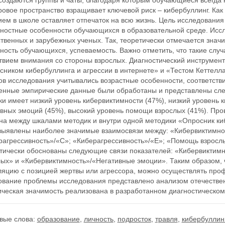
создаются группы и чаты, благодаря которым обучающиеся всегда 
овое пространство взращивает ключевой риск – кибербуллинг. Как
ем в школе оставляет отпечаток на всю жизнь. Цель исследования
чностные особенности обучающихся в образовательной среде. Исс
твенных и зарубежных ученых. Так, теоретически отмечается знач
ность обучающихся, успеваемость. Важно отметить, что такие слу
ствием внимания со стороны взрослых. Диагностический инструмен
сником кибербуллинга и агрессии в интернете» и «Тестом Кеттелл
ов исследования учитывались возрастные особенности, соответств
енные эмпирические данные были обработаны и представлены сл
и имеет низкий уровень кибервиктимности (47%), низкий уровень 
ивных эмоций (45%), высокий уровень помощи взрослых (41%). Про
на между шкалами методик и внутри одной методики «Опросник киб
выявлены наиболее значимые взаимосвязи между: «Кибервиктимнос
рагрессивность»/«С»; «Киберагрессивность»/«E»; «Помощь взрослы
стически обоснованы следующие связи показателей: «Кибервиктим
лых» и «Кибервиктимность»/«Негативные эмоции». Таким образом,
ляцию с позицией жертвы или агрессора, можно осуществлять проф
ование проблемы исследования представлено анализом отечествен
ическая значимость реализована в разработанном диагностическом
вые слова:
образование
,
личность
,
подросток
,
травля
,
кибербуллин