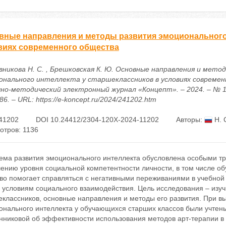
вные направления и методы развития эмоционального 
виях современного общества
вникова Н. С. , Брешковская К. Ю. Основные направления и мето
онального интеллекта у старшеклассников в условиях совреме
учно-методический электронный журнал «Концепт». – 2024. – № 12
86. – URL: https://e-koncept.ru/2024/241202.htm
41202
DOI 10.24412/2304-120X-2024-11202
Авторы:
Н. 
отров: 1136
ема развития эмоционального интеллекта обусловлена особыми т
ению уровня социальной компетентности личности, в том числе о
во помогает справляться с негативными переживаниями в учебной
 условиям социального взаимодействия. Цель исследования – изуч
еклассников, основные направления и методы его развития. При в
онального интеллекта у обучающихся старших классов были учтены
нниковой об эффективности использования методов арт-терапии в