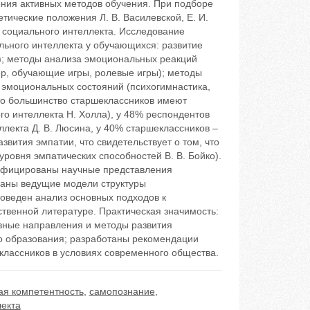
ния активных методов обучения. При подборе
тические положения Л. В. Василевской, Е. И.
 социального интеллекта. Исследование
ьного интеллекта у обучающихся: развитие
); методы анализа эмоциональных реакций
р, обучающие игры, ролевые игры); методы
 эмоциональных состояний (психогимнастика,
то большинство старшеклассников имеют
о интеллекта Н. Холла), у 48% респондентов
лекта Д. В. Люсина, у 40% старшеклассников –
звития эмпатии, что свидетельствует о том, что
уровня эмпатических способностей В. В. Бойко).
сифицированы научные представления
саны ведущие модели структуры
роведен анализ основных подходов к
твенной литературе. Практическая значимость:
вные направления и методы развития
го образования; разработаны рекомендации
классников в условиях современного общества.
ая компетентность
,
самопознание
,
екта