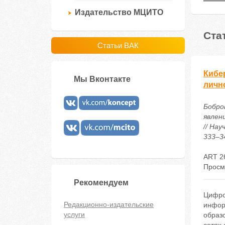
Издательство МЦИТО
Ста
Статьи ВАК
Кибе
Мы Вконтакте
личн
Бобров
явлен
// На
333–34
ART 2
Просм
Рекомендуем
Цифров
Редакционно-издательские
инфор
услуги
образ