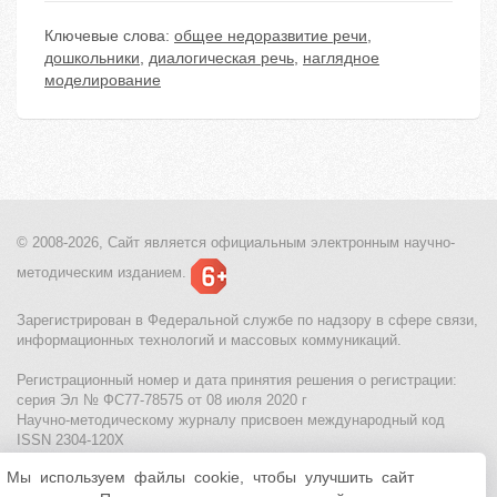
Ключевые слова:
общее недоразвитие речи
,
дошкольники
,
диалогическая речь
,
наглядное
моделирование
© 2008-2026, Сайт является
официальным электронным
научно-
методическим изданием.
Зарегистрирован в Федеральной службе по надзору в сфере связи,
информационных технологий и массовых коммуникаций.
Регистрационный номер и дата принятия решения о регистрации:
серия Эл № ФС77-78575 от 08 июля 2020 г
Научно-методическому журналу присвоен международный код
ISSN 2304-120X
Мы используем файлы cookie, чтобы улучшить сайт
МЦИТО
|
Школьные олимпиады и онлайн конкурсы для детей
|