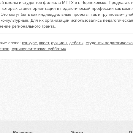
ей школы и студентов филиала МПГУ в г. Черняховске. Предлагаю
 которых станет ориентация в педагогической профессии как комп
 Это могут быть как индивидуальные проекты, так и групповые– уче
ко-культурные. Для их организации использовались педагогическая
ение регионального гранта.
вые слова:
конкурс
,
квест
,
аукцион
,
дебаты
,
студенты педагогическо
стков
,
«университетские субботы»
Редсовет
Этика
О