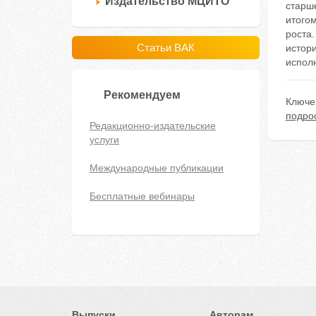
Издательство МЦИТО
старш
итогом
роста.
Статьи ВАК
истори
исполн
Рекомендуем
Ключе
подро
Редакционно-издательские
услуги
Международные публикации
Бесплатные вебинары
Выпуски
Авторам