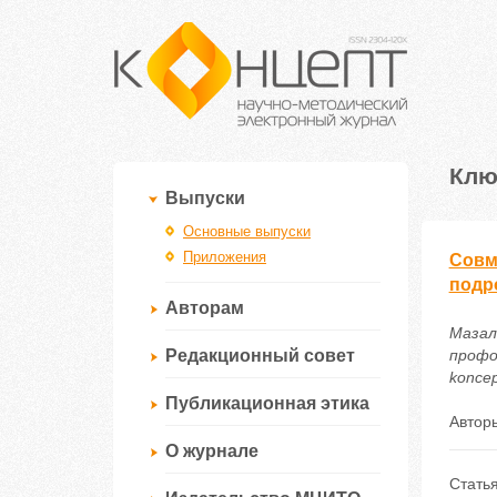
Клю
Выпуски
Основные выпуски
Приложения
Совм
подр
Авторам
Мазал
Редакционный совет
профо
koncep
Публикационная этика
Автор
О журнале
Стать