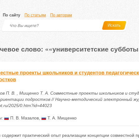
По сайту
По статьям
По авторам
Искать
чевое слово: ««университетские субботы
естные проекты школьников и студентов педагогическ
остков
ов П. В. , Мищенко Т. А. Совместные проекты школьников и сту
риентации подростков // Научно-методический электронный журнал
t.ru/2025/0.htm?id=44023
ы:
П. В. Мазалов
,
Т. А. Мищенко
я содержит практический опыт реализации концепции совместной п