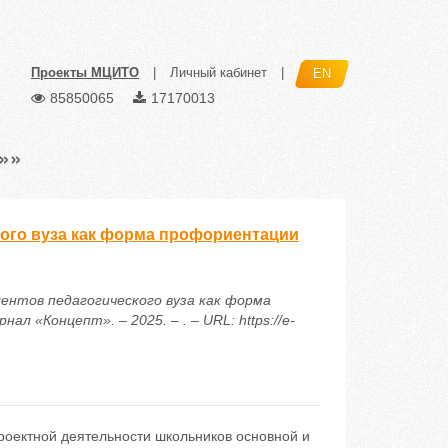
Проекты МЦИТО
|
Личный кабинет
|
EN
85850065
17170013
»»
ого вуза как форма профориентации
дентов педагогического вуза как форма
 «Концепт». – 2025. – . – URL: https://e-
роектной деятельности школьников основной и