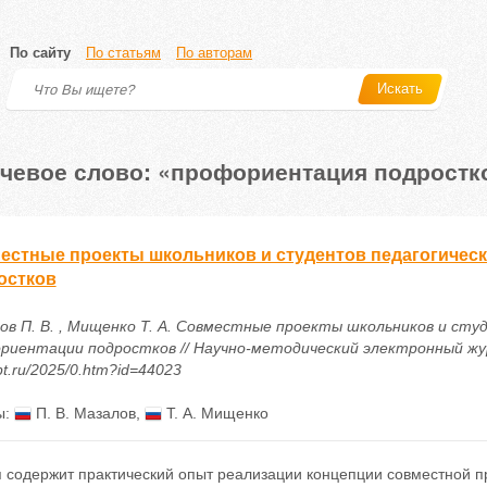
По сайту
По статьям
По авторам
Искать
чевое слово: «профориентация подростк
естные проекты школьников и студентов педагогическ
остков
ов П. В. , Мищенко Т. А. Совместные проекты школьников и сту
риентации подростков // Научно-методический электронный журнал
t.ru/2025/0.htm?id=44023
ы:
П. В. Мазалов
,
Т. А. Мищенко
я содержит практический опыт реализации концепции совместной п