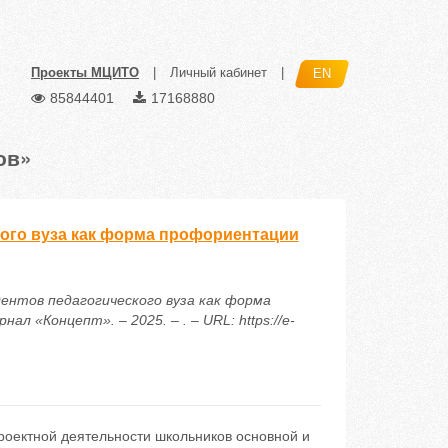
Проекты МЦИТО
|
Личный кабинет
|
EN
85844401
17168880
ов»
ого вуза как форма профориентации
дентов педагогического вуза как форма
 «Концепт». – 2025. – . – URL: https://e-
роектной деятельности школьников основной и