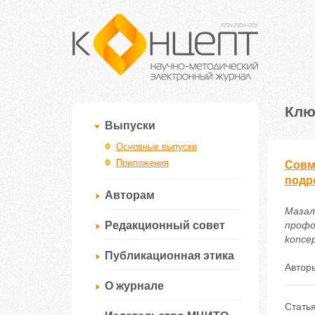
Клю
Выпуски
Основные выпуски
Приложения
Совм
подр
Авторам
Мазал
Редакционный совет
профо
koncep
Публикационная этика
Автор
О журнале
Стать