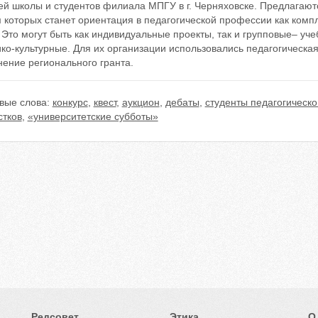
ей школы и студентов филиала МПГУ в г. Черняховске. Предлагаю
 которых станет ориентация в педагогической профессии как комп
 Это могут быть как индивидуальные проекты, так и групповые– уче
ко-культурные. Для их организации использовались педагогическая
ение регионального гранта.
вые слова:
конкурс
,
квест
,
аукцион
,
дебаты
,
студенты педагогическо
стков
,
«университетские субботы»
Редсовет
Этика
О