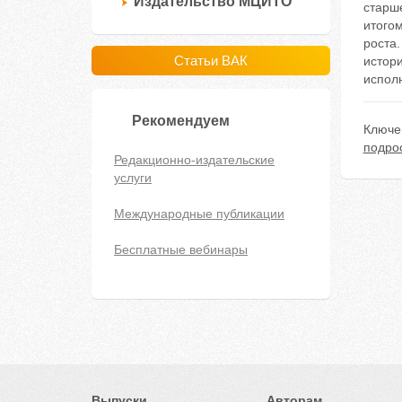
Издательство МЦИТО
старш
итогом
роста.
Статьи ВАК
истори
исполн
Рекомендуем
Ключе
подро
Редакционно-издательские
услуги
Международные публикации
Бесплатные вебинары
Выпуски
Авторам