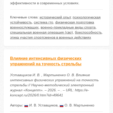
эффективности в современных условиях.
Ключевые слова:
исторический опыт
,
психологическая
устойчивость
,
система гто
,
физическая подготовка
военнослужащих
,
военно-прикладные виды спорта
,
специальная военная операция (сво)
,
боеспособность
,
этика участия спортсменов в военных действиях
Влияние интенсивных физических
упражнений на точность стрельбы
Уставщиков И. В. , Мартыненко О. В. Влияние
интенсивных физических упражнений на точность
стрельбы // Научно-методический электронный
журнал «Концепт». – 2026. – . – URL: https://e-
koncept.ru/2026/0.htm?id=49641
Авторы:
И. В. Уставщиков
,
О. В. Мартыненко