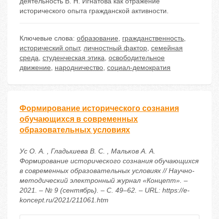
деятельность В. Н. Игнатова как отражение
исторического опыта гражданской активности.
Ключевые слова:
образование
,
гражданственность
,
исторический опыт
,
личностный фактор
,
семейная
среда
,
студенческая этика
,
освободительное
движение
,
народничество
,
социал-демократия
Формирование исторического сознания
обучающихся в современных
образовательных условиях
Ус О. А. , Гладышева В. С. , Мальков А. А.
Формирование исторического сознания обучающихся
в современных образовательных условиях // Научно-
методический электронный журнал «Концепт». –
2021. – № 9 (сентябрь). – С. 49–62. – URL: https://e-
koncept.ru/2021/211061.htm