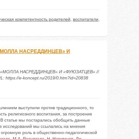
ическая компетентность родителей
,
воспитатели
,
«МОЛЛА НАСРЕДДИНЦЕВ» И
«МОЛЛА НАСРЕДДИНЦЕВ» И «ФУЮЗАТЦЕВ» //
https://e-koncept.ru/2019/0.htm?id=20838
шлением выступили против традиционного, то
сть религиозного воспитания, за построение
. В статье мы постарались обобщить данные
се исследований мы ссылались на мнения
 огромную роль в общественно-педагогической
нзаде, М.А. Расулзаде, Н. Наримнов, Дж.