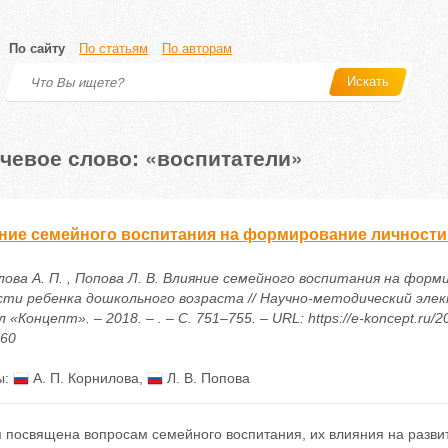
По сайту
По статьям
По авторам
Искать
чевое слово: «воспитатели»
ние семейного воспитания на формирование личности
лова А. П. , Попова Л. В. Влияние семейного воспитания на форм
сти ребенка дошкольного возраста // Научно-методический эле
 «Концепт». – 2018. – . – С. 751–755. – URL: https://e-koncept.ru/2
660
ы:
А. П. Корнилова
,
Л. В. Попова
 посвящена вопросам семейного воспитания, их влияния на развит