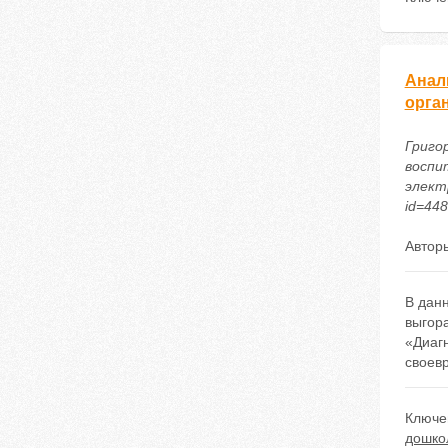
Анал
орга
Григор
воспи
электр
id=44
Автор
В дан
выгор
«Диаг
своев
Ключе
дошко