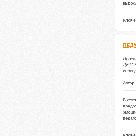
вырос
Ключе
ПЕДА
Проко
ДЕТСК
koncep
Автор
В стат
предо
эмоци
педаг
Ключе