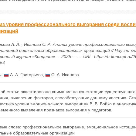
из уровня профессионального выгорания среди восп
низаций
ьева А. А. , Иванова С. А. Анализ уровня профессионального выг
тателей дошкольных образовательных организаций // Научно-м
онный журнал «Концепт». – 2025. – . – URL: https://e-koncept.ru/2
854
ы:
А. А. Григорьева
,
С. А. Иванова
ной статье акцентировано внимание на констатации существующих
ания, выявлении факторов, способствующих данному явлению. Стат
ностика уровня эмоционального выгорания» В. В. Бойко и аналити
ременного выявления признаков выгорания у педагогов.
вые слова:
профессиональное выгорание
,
эмоциональное истоще
льные образовательные организации