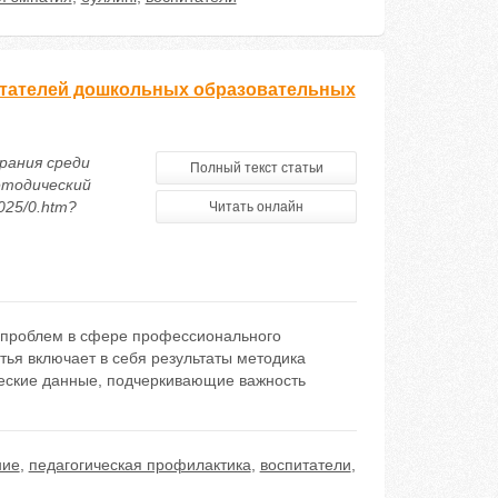
итателей дошкольных образовательных
орания среди
Полный текст статьи
етодический
025/0.htm?
Читать онлайн
 проблем в сфере профессионального
ья включает в себя результаты методика
ческие данные, подчеркивающие важность
ние
,
педагогическая профилактика
,
воспитатели
,