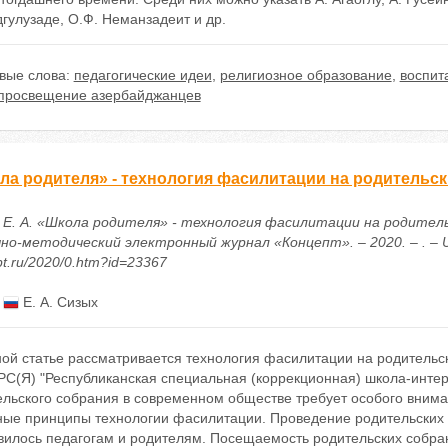
гулузаде, О.Ф. Неманзадеит и др.
вые слова:
педагогические идеи
,
религиозное образование
,
воспит
просвещение азербайджанцев
ла родителя» - технология фасилитации на родительс
 Е. А. «Школа родителя» - технология фасилитации на родитель
чно-методический электронный журнал «Концепт». – 2020. – . – UR
t.ru/2020/0.htm?id=23367
:
Е. А. Сизых
ной статье рассматривается технология фасилитации на родительс
С(Я) "Республиканская специальная (коррекционная) школа-интерн
ельского собрания в современном обществе требует особого внима
ные принципы технологии фасилитации. Проведение родительских 
вилось педагогам и родителям. Посещаемость родительских собра