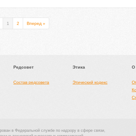
1
2
Вперед »
Редсовет
Этика
О
Состав редсовета
Этический кодекс
О
К
С
рован в Федеральной службе по надзору в сфере связи,
онных технологий и массовых коммуникаций.