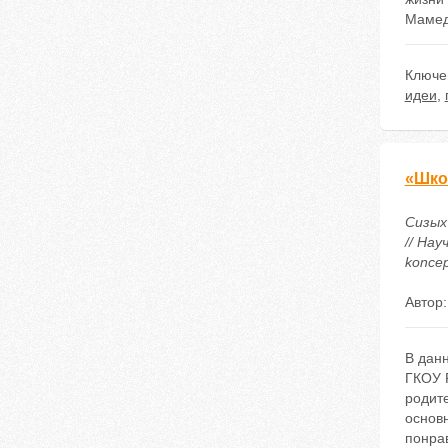
Мамед
Ключе
идеи
,
«Шко
Сизых
// Нау
koncep
Автор
В дан
ГКОУ Р
родит
основ
понра