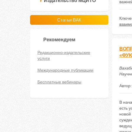
Издательство МЦИТО
важне
Ключе
Статьи ВАК
взаим
Рекомендуем
ВОПР
Редакционно-издательские
«ФУ
услуги
Вахаб
Международные публикации
Научно
Бесплатные вебинары
Автор
В нач
есть у
новой 
сужде
ведущ
жизни 