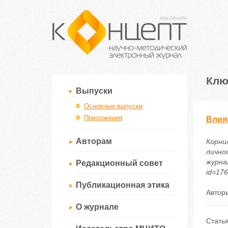
Клю
Выпуски
Основные выпуски
Приложения
Влия
Авторам
Корни
лично
журнал
Редакционный совет
id=17
Публикационная этика
Автор
О журнале
Статья