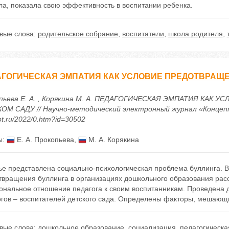
ла, показала свою эффективность в воспитании ребенка.
вые слова:
родительское собрание
,
воспитатели
,
школа родителя
,
ГОГИЧЕСКАЯ ЭМПАТИЯ КАК УСЛОВИЕ ПРЕДОТВРАЩЕ
пьева Е. А. , Корякина М. А. ПЕДАГОГИЧЕСКАЯ ЭМПАТИЯ КАК
ОМ САДУ // Научно-методический электронный журнал «Концепт». –
t.ru/2022/0.htm?id=30502
ы:
Е. А. Прокопьева
,
М. А. Корякина
ье представлена социально-психологическая проблема буллинга. В
твращения буллинга в организациях дошкольного образования расс
ональное отношение педагога к своим воспитанникам. Проведена д
огов – воспитателей детского сада. Определены факторы, мешающ
вые слова:
дошкольное образование
,
социализация
,
педагогическа