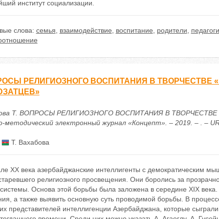
йший институт социализации.
вые слова:
семья
,
взаимодействие
,
воспитание
,
родители
,
педагог
оотношение
ОСЫ РЕЛИГИОЗНОГО ВОСПИТАНИЯ В ТВОРЧЕСТВЕ 
ЮЗАТЦЕВ»
ова Т. ВОПРОСЫ РЕЛИГИОЗНОГО ВОСПИТАНИЯ В ТВОРЧЕСТВЕ 
-методический электронный журнал «Концепт». – 2019. – . – URL: 
:
Т. Вахабова
але XX века азербайджанские интеллигенты с демократическим мы
старевшего религиозного просвещения. Они боролись за прозрачно
системы. Основа этой борьбы была заложена в середине XIX века
ния, а также выявить основную суть проводимой борьбы. В процес
их представителей интеллигенции Азербайджана, которые сыграли
тогдашнего времени. Среди них можно указать А. Агаоглу, А. Гусей