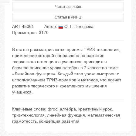
Читать онлайн
Статья в РИНЦ
ART 45061
Автор:
О. Г. Полозова
Просмотров: 3170
В статье рассматриваются приемы ТРИЗ-технологии,
применение которой направлено на развитие
творческого потенциала учащихся, приводится
блочное описание урока алгебры в 7 классе по теме
«Линейная функция». Каждый этап урока выстроен с
использованием ТРИЗ-приемов и методов, что влечёт
развитие творческого и креативного мышления
учащихся.
Ключевые слова:
фгос
,
алгебра
,
креативный урок
,
триз-технология
,
линейная функция
,
математическая
грамотность
,
концепция развития