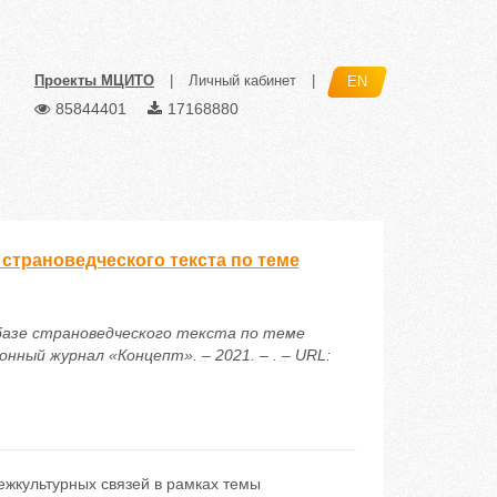
Проекты МЦИТО
|
Личный кабинет
|
EN
85844401
17168880
 страноведческого текста по теме
 базе страноведческого текста по теме
нный журнал «Концепт». – 2021. – . – URL:
ежкультурных связей в рамках темы