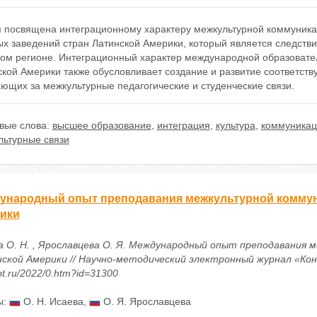
я посвящена интеграционному характеру межкультурной коммуник
ых заведений стран Латинской Америки, который является следст
ном регионе. Интеграционный характер международной образовател
кой Америки также обусловливает создание и развитие соответств
ющих за межкультурные педагогические и студенческие связи.
вые слова:
высшее образование
,
интеграция
,
культура
,
коммуникац
льтурные связи
ународный опыт преподавания межкультурной коммуни
ики
а О. Н. , Ярославцева О. Я. Международный опыт преподавания 
кой Америки // Научно-методический электронный журнал «Концепт
t.ru/2022/0.htm?id=31300
ы:
О. Н. Исаева
,
О. Я. Ярославцева