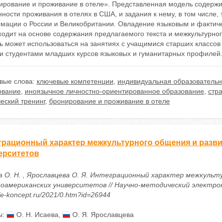
ирование и проживание в отеле». Представленная модель содержи
ности проживания в отелях в США, и задания к нему, в том числе
мации о России и Великобритании. Овладение языковым и фактич
ходит на основе содержания предлагаемого текста и межкультурно
ь может использоваться на занятиях с учащимися старших классов
 и студентами младших курсов языковых и гуманитарных профилей
вые слова:
ключевые компетенции
,
индивидуальная образовательн
ование
,
иноязычное личностно-ориентированное образование
,
стр
еский тренинг
,
бронирование и проживание в отеле
грационный характер межкультурного общения и разв
ерситетов
а О. Н. , Ярославцева О. Я. Интеграционный характер межкульт
оамериканских университетов // Научно-методический электронн
//e-koncept.ru/2021/0.htm?id=26944
ы:
О. Н. Исаева
,
О. Я. Ярославцева