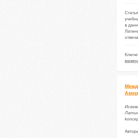
Стать
учебн
в дан
Латинс
отвеча
Ключе
межку
Межд
Амер
Исаев
Латинс
koncep
Автор