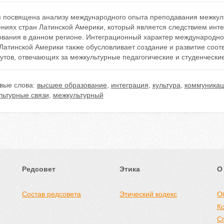
я посвящена анализу международного опыта преподавания межкул
ениях стран Латинской Америки, который является следствием инт
ования в данном регионе. Интеграционный характер международной
 Латинской Америки также обусловливает создание и развитие соо
утов, отвечающих за межкультурные педагогические и студенческие
вые слова:
высшее образование
,
интеграция
,
культура
,
коммуникац
льтурные связи
,
межкультурный
Редсовет
Этика
О
Состав редсовета
Этический кодекс
О
К
С