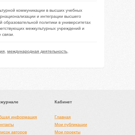
ьтурной коммуникации в высших учебных
ернационализации и интеграции высшего
 образовательной политики в университетах
тветствующих межкультурных учреждений и
 связи.
ия
,
международная деятельность
,
 журнале
Кабинет
бщая информация
Главная
онтакты
Мои публикации
писок авторов
Мои проекты