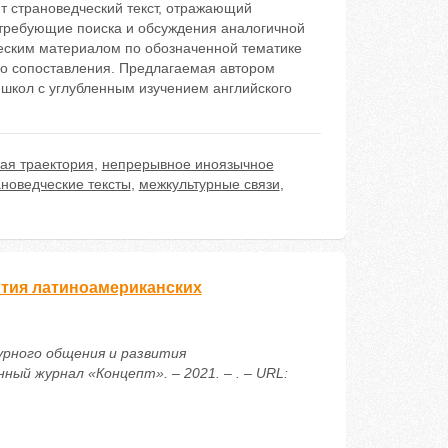
т страноведческий текст, отражающий
, требующие поиска и обсуждения аналогичной
еским материалом по обозначенной тематике
го сопоставления. Предлагаемая автором
 школ с углубленным изучением английского
.
ая траектория
,
непрерывное иноязычное
ановедческие тексты
,
межкультурные связи
,
ития латиноамериканских
урного общения и развития
ый журнал «Концепт». – 2021. – . – URL: