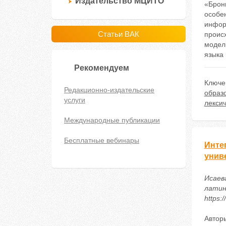
Издательство МЦИТО
«Брон
особен
инфор
Статьи ВАК
проис
модел
языка
Рекомендуем
Ключе
Редакционно-издательские
образ
услуги
лексич
Международные публикации
Бесплатные вебинары
Инте
унив
Исаев
латин
https:
Автор