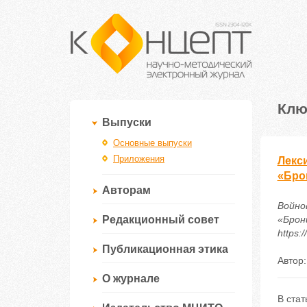
Клю
Выпуски
Основные выпуски
Приложения
Лекси
«Бро
Авторам
Войно
Редакционный совет
«Брон
https:
Публикационная этика
Автор
О журнале
В стат