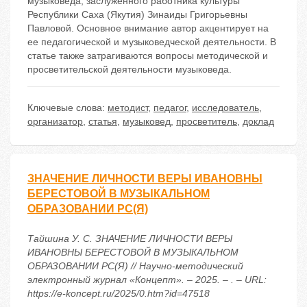
музыковеда, заслуженного работника культуры
Республики Саха (Якутия) Зинаиды Григорьевны
Павловой. Основное внимание автор акцентирует на
ее педагогической и музыковедческой деятельности. В
статье также затрагиваются вопросы методической и
просветительской деятельности музыковеда.
Ключевые слова:
методист
,
педагог
,
исследователь
,
организатор
,
статья
,
музыковед
,
просветитель
,
доклад
ЗНАЧЕНИЕ ЛИЧНОСТИ ВЕРЫ ИВАНОВНЫ
БЕРЕСТОВОЙ В МУЗЫКАЛЬНОМ
ОБРАЗОВАНИИ РС(Я)
Тайшина У. С. ЗНАЧЕНИЕ ЛИЧНОСТИ ВЕРЫ
ИВАНОВНЫ БЕРЕСТОВОЙ В МУЗЫКАЛЬНОМ
ОБРАЗОВАНИИ РС(Я) // Научно-методический
электронный журнал «Концепт». – 2025. – . – URL:
https://e-koncept.ru/2025/0.htm?id=47518