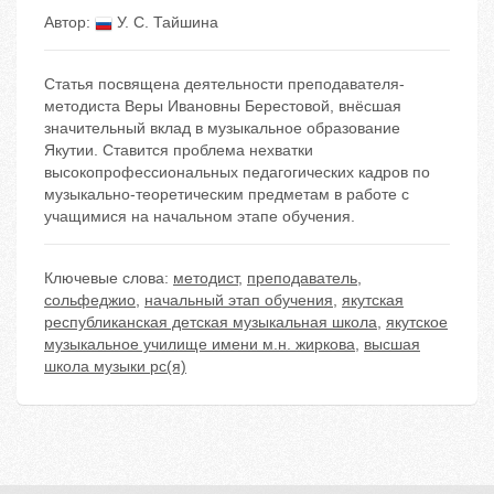
Автор:
У. С. Тайшина
Статья посвящена деятельности преподавателя-
методиста Веры Ивановны Берестовой, внёсшая
значительный вклад в музыкальное образование
Якутии. Ставится проблема нехватки
высокопрофессиональных педагогических кадров по
музыкально-теоретическим предметам в работе с
учащимися на начальном этапе обучения.
Ключевые слова:
методист
,
преподаватель
,
сольфеджио
,
начальный этап обучения
,
якутская
республиканская детская музыкальная школа
,
якутское
музыкальное училище имени м.н. жиркова
,
высшая
школа музыки рс(я)