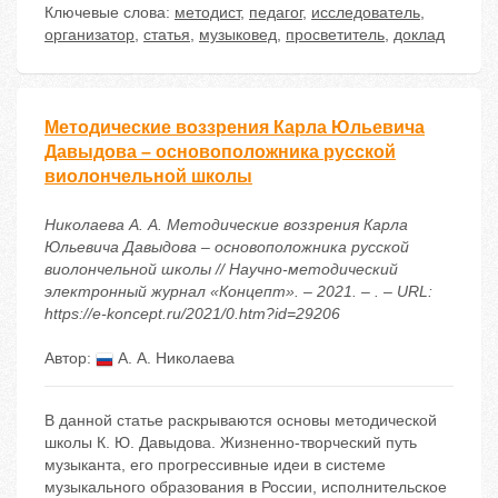
Ключевые слова:
методист
,
педагог
,
исследователь
,
организатор
,
статья
,
музыковед
,
просветитель
,
доклад
Методические воззрения Карла Юльевича
Давыдова – основоположника русской
виолончельной школы
Николаева А. А. Методические воззрения Карла
Юльевича Давыдова – основоположника русской
виолончельной школы // Научно-методический
электронный журнал «Концепт». – 2021. – . – URL:
https://e-koncept.ru/2021/0.htm?id=29206
Автор:
А. А. Николаева
В данной статье раскрываются основы методической
школы К. Ю. Давыдова. Жизненно-творческий путь
музыканта, его прогрессивные идеи в системе
музыкального образования в России, исполнительское