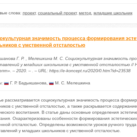
вые слова:
проект
,
социальный проект
,
метод
,
младшие школьник
окультурная значимость процесса формирования эсте
ьников с умственной отсталостью
шанова Г. Р. , Мелешкина М. С. Социокультурная значимость п
тавлений у младших школьников с умственной отсталостью // 
пт». – 2020. – . – URL: https://e-koncept.ru/2020/0.htm?id=23538
ы:
Г. Р. Бадыкшанова
,
М. С. Мелешкина
тье рассматривается социокультурная значимость процесса формир
иков с умственной отсталостью, а также раскрывается содержание
ческого воспитания. В статье даны основные определения эстетиче
тания. Охарактеризованы особенности формирования эстетических
енной отсталостью. Определены возможности уроков ручного труда
тавлений у младших школьников с умственной отсталостью.