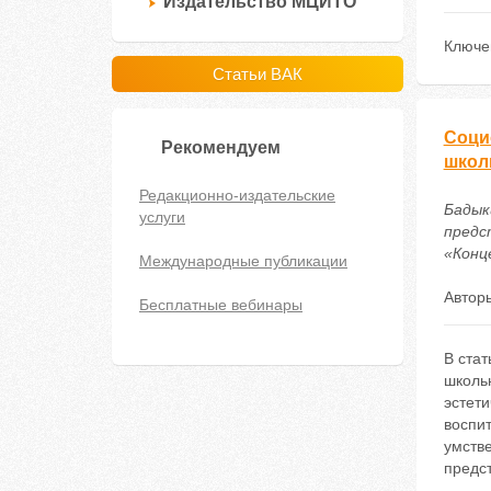
Издательство МЦИТО
Ключе
Статьи ВАК
Соци
Рекомендуем
школ
Редакционно-издательские
Бадык
услуги
предс
«Конце
Международные публикации
Автор
Бесплатные вебинары
В ста
школьн
эстети
воспи
умств
предс