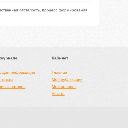
мственная отсталость
,
процесс формирования
,
 журнале
Кабинет
бщая информация
Главная
онтакты
Мои публикации
писок авторов
Мои проекты
Анкета