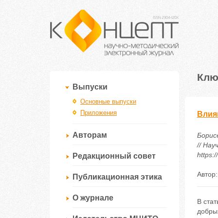
Клю
Выпуски
Основные выпуски
Приложения
Влия
Авторам
Борис
// Нау
https:
Редакционный совет
Автор
Публикационная этика
О журнале
В стат
добры