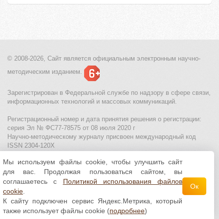
© 2008-2026, Сайт является
официальным электронным
научно-
методическим изданием.
Зарегистрирован в Федеральной службе по надзору в сфере связи,
информационных технологий и массовых коммуникаций.
Регистрационный номер и дата принятия решения о регистрации:
серия Эл № ФС77-78575 от 08 июля 2020 г
Научно-методическому журналу присвоен международный код
ISSN 2304-120X
Мы используем файлы cookie, чтобы улучшить сайт
МЦИТО
|
Школьные олимпиады и онлайн конкурсы для детей
|
для вас. Продолжая пользоваться сайтом, вы
Политика использования файлов cookie
|
Политика обработки и
защиты персональных данных
соглашаетесь с
Политикой использования файлов
Ок
cookie
.
Все материалы доступны по
лицензии Creative
К сайту подключен сервис Яндекс.Метрика, который
Commons С указанием авторства 4.0 Всемирная
.
также использует файлы cookie (
подробнее
)