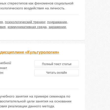
вных стереотипов как феноменов социальной
хологического воздействия на личность.
ия
,
психологический тренинг
,
подражание
,
твия
,
коммуникативная среда
,
заражение
,
 дисциплине «Культурология»
чебной
Полный текст статьи
рнал
htm
Читать онлайн
 учебного занятия на примере семинара по
воспитательной цели занятия на основании
овия реализации данного метода.