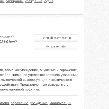
ние
,
отрицание
,
убеждение
,
судья
,
дический
Полный текст статьи
024/0.htm?
Читать онлайн
я, такие как убеждение, внушение и заражение,
 Особое внимание уделяется влиянию указанных
ихологической саморегуляции и критического
здействия. Представленные выводы могут
риентационной практики.
логия
,
заражение
,
убеждение
,
манипуляции
,