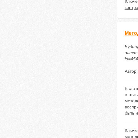
Ключе
контра
Мето
Будищ
электр
id=45
Автор
В стат
с точ
методо
воспр
быть 
Ключе
метод