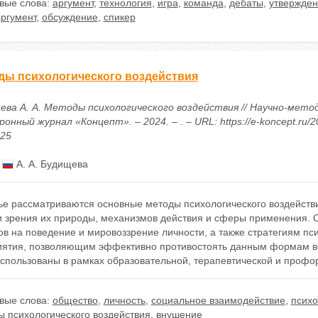
вые слова:
аргумент
,
технология
,
игра
,
команда
,
дебаты
,
утвержде
ргумент
,
обсуждение
,
спикер
ды психологического воздействия
ева А. А. Методы психологического воздействия // Научно-мето
онный журнал «Концепт». – 2024. – . – URL: https://e-koncept.ru/2
425
:
А. А. Будищева
ье рассматриваются основные методы психологического воздействи
ки зрения их природы, механизмов действия и сферы применения.
в на поведение и мировоззрение личности, а также стратегиям пс
иятия, позволяющим эффективно противостоять данным формам во
использованы в рамках образовательной, терапевтической и профо
вые слова:
общество
,
личность
,
социальное взаимодействие
,
психо
ы психологического воздействия
,
внушение