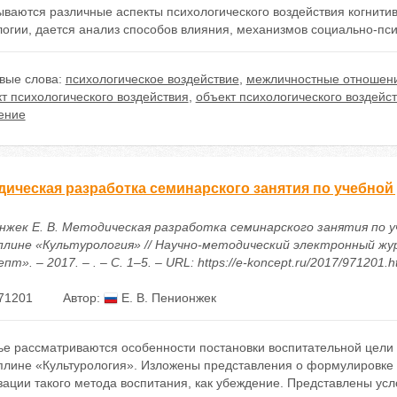
ываются различные аспекты психологического воздействия когнити
огии, дается анализ способов влияния, механизмов социально-пси
вые слова:
психологическое воздействие
,
межличностные отношен
т психологического воздействия
,
объект психологического воздейс
ение
дическая разработка семинарского занятия по учебной
нжек Е. В. Методическая разработка семинарского занятия по у
плине «Культурология» // Научно-методический электронный жу
пт». – 2017. – . – С. 1–5. – URL: https://e-koncept.ru/2017/971201.
71201
Автор:
Е. В. Пенионжек
тье рассматриваются особенности постановки воспитательной цели
плине «Культурология». Изложены представления о формулировке 
ации такого метода воспитания, как убеждение. Представлены усл