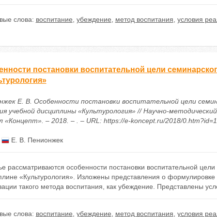
вые слова:
воспитание
,
убеждение
,
метод воспитания
,
условия реа
енности постановки воспитательной цели семинарско
ьтурология»
нжек Е. В. Особенности постановки воспитательной цели семи
ия учебной дисциплины «Культурология» // Научно-методически
 «Концепт». – 2018. – . – URL: https://e-koncept.ru/2018/0.htm?id=
:
Е. В. Пенионжек
тье рассматриваются особенности постановки воспитательной цели
плине «Культурология». Изложены представления о формулировке 
ации такого метода воспитания, как убеждение. Представлены усл
вые слова:
воспитание
,
убеждение
,
метод воспитания
,
условия реа