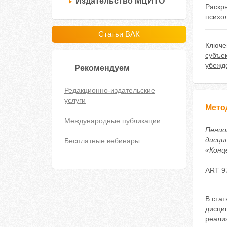
Издательство МЦИТО
Раскр
психол
Статьи ВАК
Ключе
субъек
убежд
Рекомендуем
Редакционно-издательские
услуги
Мето
Международные публикации
Пенио
дисци
Бесплатные вебинары
«Конце
ART 9
В ста
дисци
реализ