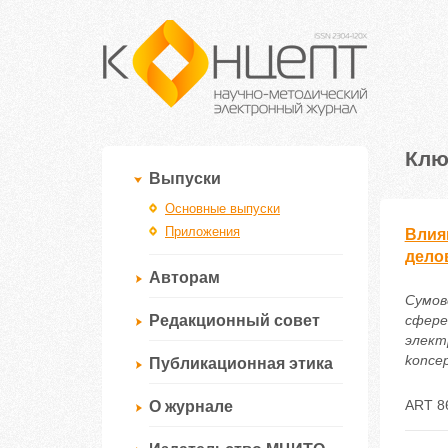
Клю
Выпуски
Основные выпуски
Приложения
Влия
дело
Авторам
Сумов
Редакционный совет
сфере
электр
koncep
Публикационная этика
ART 8
О журнале