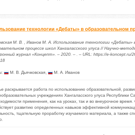
льзование технологии «Дебаты» в образовательном пр
овская М. В. , Иванов М. А. Использование технологии «Дебаты» 
овательном процессе школ Хангаласского улуса // Научно-метод
онный журнал «Концепт». – 2020. – . – URL: https://e-koncept.ru/2
318
ы:
М. В. Дьячковская
,
М. А. Иванов
тье раскрывается работа по использованию образовательной, разв
еобразовательных учреждениях Хангаласского улуса Республики Са
ходимости применения, как на уроках, так и во внеурочное время.
бствует развитию определенных навыков эффективной коммуникаци
ьность, тщательную проработку изучаемого материала, а также сп
ю.