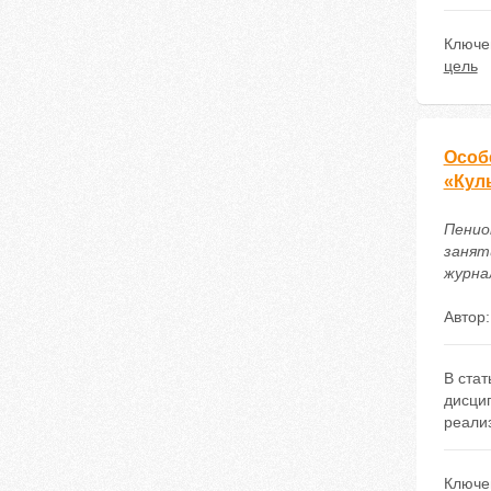
Ключе
цель
Особ
«Кул
Пенио
занят
журнал
Автор
В ста
дисци
реализ
Ключе