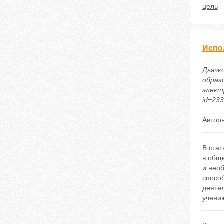
цель
Испо
Дьячк
образ
электр
id=23
Автор
В ста
в общ
и необ
спосо
деятел
учени