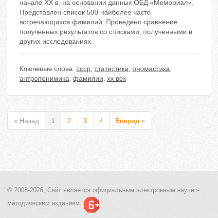
начале XX в. на основании данных ОБД «Мемориал».
Представлен список 500 наиболее часто
встречающихся фамилий. Проведено сравнение
полученных результатов со списками, полученными в
других исследованиях.
Ключевые слова:
ссср
,
статистика
,
ономастика
,
антропонимика
,
фамилии
,
xx век
« Назад
1
2
3
4
Вперед »
© 2008-2026, Сайт является
официальным электронным
научно-
методическим изданием.