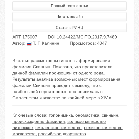
Полный текст статьи
Читать онлайн
Статья в РИНЦ
ART 175007
DOI 10.24422/MCITO.2017.9.7489
Автор:
Т. Г. Калинин
Просмотров: 4047
В статье рассмотрены гипотезы формирования
фамилии Свиньин. Показано, что представители
данной фамилии произошли от одного рода.
Результаты анализа возможных мест формирования
фамилии Свиньин приводят к выводу, что с
наибольшей вероятностью она появилась в
Смоленском княжестве по крайней мере в XIV в.
Ключевые слова:
топонимика
,
ономастика
,
свиньин
,
происхождение фамилии
,
великое княжество
литовское
,
смоленское княжество
,
великое княжество
московское
,
российское дворянство