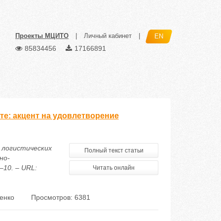
Проекты МЦИТО
|
Личный кабинет
|
EN
85834456
17166891
е: акцент на удовлетворение
и логистических
Полный текст статьи
но-
–10. – URL:
Читать онлайн
зенко
Просмотров: 6381