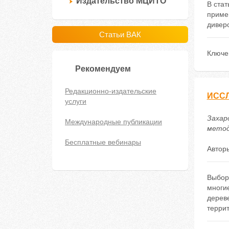
Издательство МЦИТО
В стат
приме
дивер
Статьи ВАК
Ключе
Рекомендуем
Редакционно-издательские
ИССЛ
услуги
Захар
Международные публикации
методи
Бесплатные вебинары
Автор
Выбор 
многие
дереве
террит