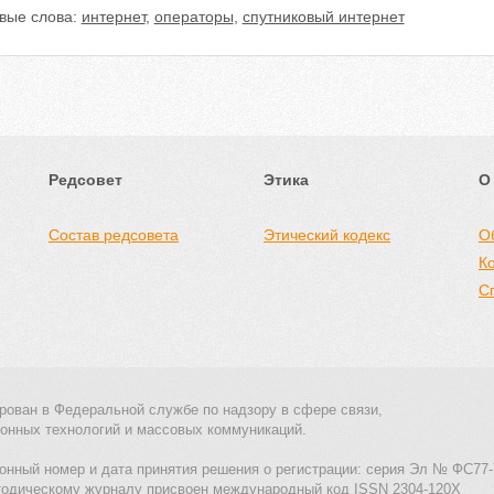
вые слова:
интернет
,
операторы
,
спутниковый интернет
Редсовет
Этика
О
Состав редсовета
Этический кодекс
О
К
С
рован в Федеральной службе по надзору в сфере связи,
онных технологий и массовых коммуникаций.
онный номер и дата принятия решения о регистрации: серия Эл № ФС77-
тодическому журналу присвоен международный код ISSN 2304-120X