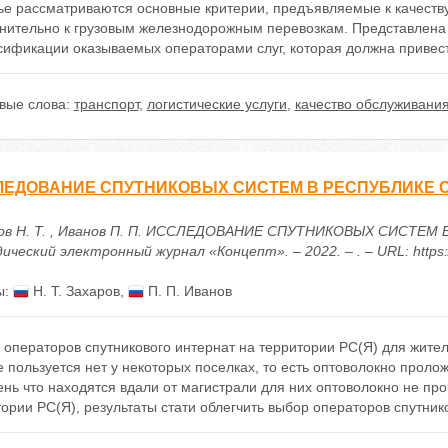
ье рассматриваются основные критерии, предъявляемые к качеству 
нительно к грузовым железнодорожным перевозкам. Представлена 
сификации оказываемых операторами слуг, которая должна привест
вые слова:
транспорт
,
логистические услуги
,
качество обслуживани
ЕДОВАНИЕ СПУТНИКОВЫХ СИСТЕМ В РЕСПУБЛИКЕ С
ов Н. Т. , Иванов П. П. ИССЛЕДОВАНИЕ СПУТНИКОВЫХ СИСТЕМ В
ческий электронный журнал «Концепт». – 2022. – . – URL: https:/
ы:
Н. Т. Захаров
,
П. П. Иванов
операторов спутникового интернат на территории РС(Я) для жите
 пользуется нет у некоторых поселках, то есть оптоволокно пролож
нь что находятся вдали от магистрали для них оптоволокно не пр
ории РС(Я), результаты стати облегчить выбор операторов спутник