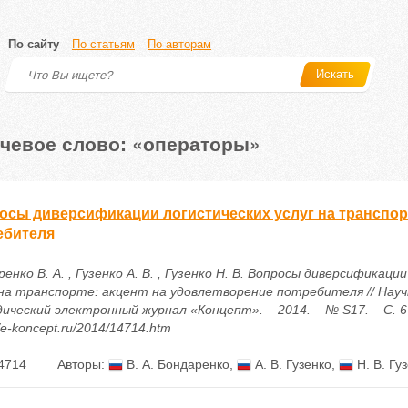
По сайту
По статьям
По авторам
Искать
чевое слово: «операторы»
осы диверсификации логистических услуг на транспорт
ебителя
енко В. А. , Гузенко А. В. , Гузенко Н. В. Вопросы диверсификаци
 на транспорте: акцент на удовлетворение потребителя // Науч
ический электронный журнал «Концепт». – 2014. – № S17. – С. 6
//e-koncept.ru/2014/14714.htm
4714
Авторы:
В. А. Бондаренко
,
А. В. Гузенко
,
Н. В. Гу