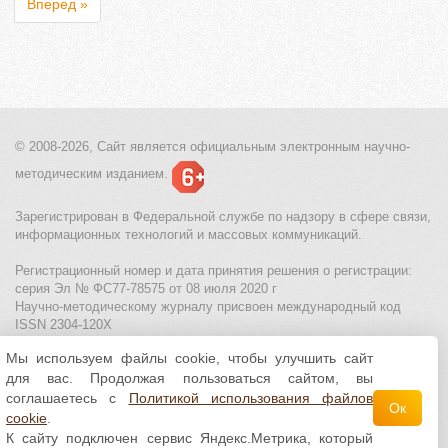
Вперед »
© 2008-2026, Сайт является
официальным электронным
научно-
методическим изданием.
Зарегистрирован в Федеральной службе по надзору в сфере связи,
информационных технологий и массовых коммуникаций.
Регистрационный номер и дата принятия решения о регистрации:
серия Эл № ФС77-78575 от 08 июля 2020 г
Научно-методическому журналу присвоен международный код
ISSN 2304-120X
Мы используем файлы cookie, чтобы улучшить сайт
МЦИТО
|
Школьные олимпиады и онлайн конкурсы для детей
|
для вас. Продолжая пользоваться сайтом, вы
Политика использования файлов cookie
|
Политика обработки и
защиты персональных данных
соглашаетесь с
Политикой использования файлов
Ок
cookie
.
Все материалы доступны по
лицензии Creative
К сайту подключен сервис Яндекс.Метрика, который