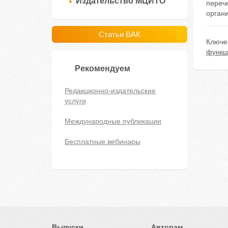
Издательство МЦИТО
перече
орган
Статьи ВАК
Ключе
функц
Рекомендуем
Редакционно-издательские
услуги
Международные публикации
Бесплатные вебинары
Выпуски
Авторам