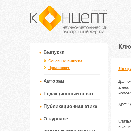
Клю
Выпуски
Основные выпуски
Приложения
Лекц
Авторам
Дьяче
электр
koncep
Редакционный совет
ART 1
Публикационная этика
О журнале
Стать
высше