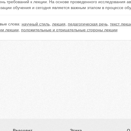
нь требований к лекции. На основе проведенного исследования ав
изации обучения и сегодня является важным этапом в процессе об
вые слова:
научный стиль
,
лекция
,
педагогическая речь
,
текст лекц
ии лекции
,
положительные и отрицательные стороны лекции
Редсовет
Этика
О