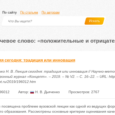
По сайту
По статьям
По авторам
Искать
чевое слово: «положительные и отрицат
ия сегодня: традиция или инновация
нко Н. В. Лекция сегодня: традиция или инновация // Научно-мет
онный журнал «Концепт». – 2019. – № V2. – С. 16–22. – URL: https
t.ru/2019/196012.htm
96012
Автор:
Н. В. Дьяченко
Просмотров: 2767
я посвящена проблеме вузовской лекции как одной из ведущих фор
го образования. Рассмотрены основные критерии оценивания каче