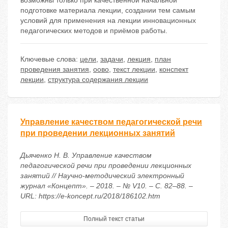
возможны только при качественной начальной
подготовке материала лекции, создании тем самым
условий для применения на лекции инновационных
педагогических методов и приёмов работы.
Ключевые слова:
цели
,
задачи
,
лекция
,
план
проведения занятия
,
оово
,
текст лекции
,
конспект
лекции
,
структура содержания лекции
Управление качеством педагогической речи
при проведении лекционных занятий
Дьяченко Н. В. Управление качеством
педагогической речи при проведении лекционных
занятий // Научно-методический электронный
журнал «Концепт». – 2018. – № V10. – С. 82–88. –
URL: https://e-koncept.ru/2018/186102.htm
Полный текст статьи