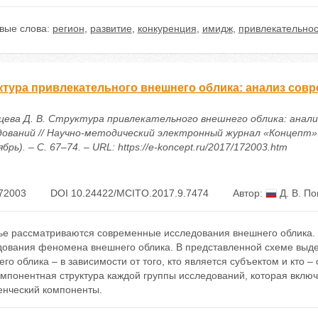
вые слова:
регион
,
развитие
,
конкуренция
,
имидж
,
привлекательнос
ктура привлекательного внешнего облика: анализ сов
цева Д. В. Структура привлекательного внешнего облика: анал
дований // Научно-методический электронный журнал «Концепт».
брь). – С. 67–74. – URL: https://e-koncept.ru/2017/172003.htm
72003
DOI 10.24422/MCITO.2017.9.7474
Автор:
Д. В. По
тье рассматриваются современные исследования внешнего облика.
дования феномена внешнего облика. В представленной схеме выд
го облика – в зависимости от того, кто является субъектом и кто 
омпонентная структура каждой группы исследований, которая вклю
енческий компоненты.