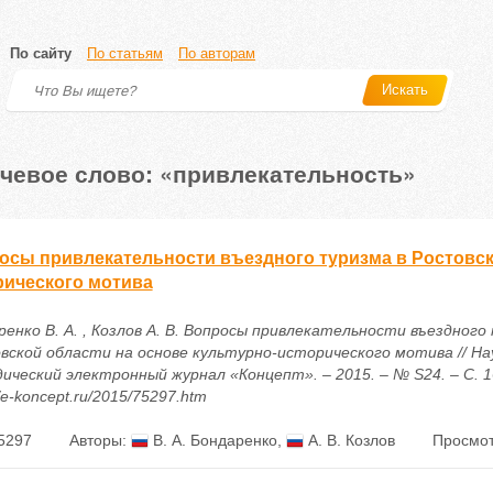
По сайту
По статьям
По авторам
Искать
чевое слово: «привлекательность»
осы привлекательности въездного туризма в Ростовско
рического мотива
ренко В. А. , Козлов А. В. Вопросы привлекательности въездного
вской области на основе культурно-исторического мотива // На
ический электронный журнал «Концепт». – 2015. – № S24. – С. 1
//e-koncept.ru/2015/75297.htm
5297
Авторы:
В. А. Бондаренко
,
А. В. Козлов
Просмот