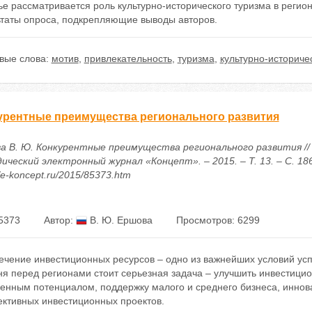
ье рассматривается роль культурно-исторического туризма в реги
ьтаты опроса, подкрепляющие выводы авторов.
вые слова:
мотив
,
привлекательность
,
туризма
,
культурно-историче
урентные преимущества регионального развития
а В. Ю. Конкурентные преимущества регионального развития //
ический электронный журнал «Концепт». – 2015. – Т. 13. – С. 18
//e-koncept.ru/2015/85373.htm
5373
Автор:
В. Ю. Ершова
Просмотров: 6299
ечение инвестиционных ресурсов – одно из важнейших условий усп
ня перед регионами стоит серьезная задача – улучшить инвестици
венным потенциалом, поддержку малого и среднего бизнеса, иннов
ективных инвестиционных проектов.