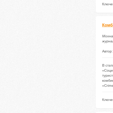
Ключе
Комб
Мохна
журнал
Автор
В ста
«Соци
турис
комби
«Crime
Ключе