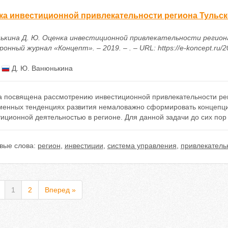
ка инвестиционной привлекательности региона Тульск
ькина Д. Ю. Оценка инвестиционной привлекательности региона
онный журнал «Концепт». – 2019. – . – URL: https://e-koncept.ru/
:
Д. Ю. Ванюнькина
а посвящена рассмотрению инвестиционной привлекательности рег
менных тенденциях развития немаловажно сформировать концепцию
иционной деятельностью в регионе. Для данной задачи до сих пор
вые слова:
регион
,
инвестиции
,
система управления
,
привлекатель
1
2
Вперед »