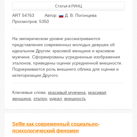
Статья в РИНЦ
ART 54763
Автор:
Д. В. Погонцева
Просмотров: 5350
На эмпирическом уровне рассматриваются
представления современных молодых девушек об
идеальном Другом: красивой женщине и красивом
мужчине. Сформированы усредненные изображения
эталонов, приведены оценки усредненной внешности.
Подчеркивается роль внешнего облика для оценки и
категоризации Другого.
Ключевые слова:
красивый мужчина
,
красивая
женщина
,
эталон
,
идеал
,
внешность
Selfie как современный социально-
психологический феномен