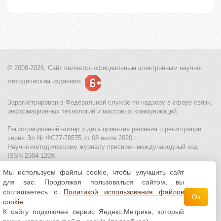
© 2008-2026, Сайт является
официальным электронным
научно-
методическим изданием.
Зарегистрирован в Федеральной службе по надзору в сфере связи,
информационных технологий и массовых коммуникаций.
Регистрационный номер и дата принятия решения о регистрации:
серия Эл № ФС77-78575 от 08 июля 2020 г
Научно-методическому журналу присвоен международный код
ISSN 2304-120X
Мы используем файлы cookie, чтобы улучшить сайт
МЦИТО
|
Школьные олимпиады и онлайн конкурсы для детей
|
для вас. Продолжая пользоваться сайтом, вы
Политика использования файлов cookie
|
Политика обработки и
защиты персональных данных
соглашаетесь с
Политикой использования файлов
Ок
cookie
.
Все материалы доступны по
лицензии Creative
К сайту подключен сервис Яндекс.Метрика, который
Commons С указанием авторства 4.0 Всемирная
.