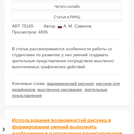
Читать онлайн
Статья в РИНЦ
ART 75165
Автор:
А. М. Савинов
Просмотров: 4835
В статье рассматриваются особенности работы со
студентами по развитию у них умений создавать
зрительные представления посредством мысленно
выполняемых графических действий.
Ключевые слова:
академический рисунок
,
рисунок для
дизайнеров
,
мысленное рисование
,
зрительные
представления
Использование возможностей рисунка в
формировании умений выполнять
изображения в направлении проектирования