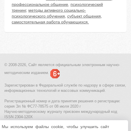
профессиональное общение
,
психологический
тренинг
,
методы активного социально-
психологического обучения
,
субъект общения
,
самостоятельная работа обучающихся.
© 2008-2026, Сайт является
официальным электронным
научно-
методическим изданием.
Зарегистрирован в Федеральной службе по надзору в сфере связи,
информационных технологий и массовых коммуникаций.
Регистрационный номер и дата принятия решения о регистрации:
серия Эл № ФС77-78575 от 08 июля 2020 г
Научно-методическому журналу присвоен международный код
ISSN 2304-120X
Мы используем файлы cookie, чтобы улучшить сайт
МЦИТО
|
Школьные олимпиады и онлайн конкурсы для детей
|