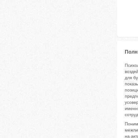
Полн
Психол
воздей
для б
показы
позици
предп
усове
именно
сотру
Понима
межлич
на акт