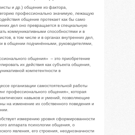
ристы и др.) общение из фактора,
тегорию профессионально значимую, лежащую
модействия общение протекает как бы само
енних дел оно превращается в специальную
дать коммуникативными способностями и в
тов, в том числе и в органах внутренних дел,
сти в общении подчинёнными, руководителями,
ссионального общения» – это приобретение
лировать их действия как субъекта общения,
никативной компетентности в
цессе организации самостоятельной работы
инг профессионального общения», которая
рактических навыков и умений, позволяющие
ены на изменение их собственного поведения и
нии.
обствует измерению уровня сформированности
ого аппарата психологии общения, о
ского явления, его строения, неоднозначности