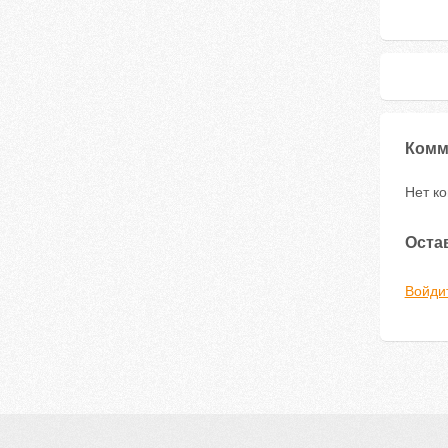
Комм
Нет к
Оста
Войди