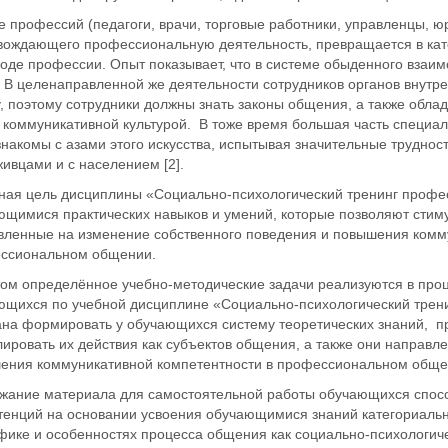
 профессий (педагоги, врачи, торговые работники, управленцы, ю
вождающего профессиональную деятельность, превращается в ка
оде профессии. Опыт показывает, что в системе обыденного взаи
. В целенаправленной же деятельности сотрудников органов внутр
, поэтому сотрудники должны знать законы общения, а также обла
коммуникативной культурой. В тоже время большая часть специалис
знакомы с азами этого искусства, испытывая значительные трудно
ивцами и с населением [2].
ная цель дисциплины «Социально-психологический тренинг профе
ющимися практических навыков и умений, которые позволяют стиму
вленные на изменение собственного поведения и повышения комму
ссиональном общении.
том определённое учебно-методические задачи реализуются в про
ющихся по учебной дисциплине «Социально-психологический трен
ана формировать у обучающихся систему теоретических знаний, п
ировать их действия как субъектов общения, а также они направл
ения коммуникативной компетентности в профессиональном обще
жание материала для самостоятельной работы обучающихся спос
тенций на основании усвоения обучающимися знаний категориальн
фике и особенностях процесса общения как социально-психологиче