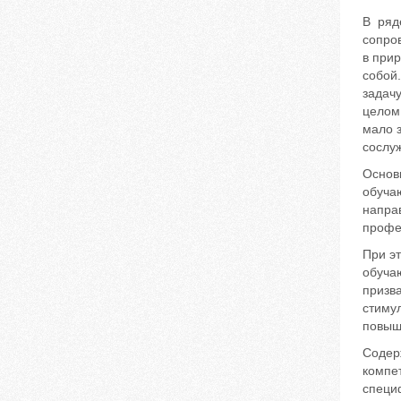
В ряде
сопро
в прир
собой
задачу
целом 
мало 
сослуж
Основ
обуча
напра
профе
При э
обуча
призв
стимул
повыш
Содер
компе
специ