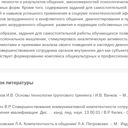
 личности и результатов общения, закономерностей психологическ
чных форм. Кроме того, содержание заданий для самостоятельной
й и навыков успешного применения в социуме психотехнологий э
ров затрудненного и конфликтного общения, диагностирования и п
циях затрудненного общения, развития и коррекции собственных 
 образом, задания для самостоятельной работы обучающихся позв
ссиональное мышление, стимулировать аналитическую активность у
ументами и приемами анализа своего поведения и наглядно демо
овершенствования сотрудника органов внутренних дел как субъект
бствует формированию комплекса общекультурных и профессиона
ок литературы
ков И.В. Основы технологии группового тренинга / И.В. Вачков. – М.,
их В.Р. Совершенствование коммуникативной компетентности сотру
ния квалификации: Дис. ... канд. пед. наук: 13.00.01 / В.Р. Келих.- 
ровская Л.А. Компетентность в общении/ Л.А. Петровская. – М.: Изд-