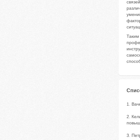
связей
разли
умени
факто
ситуа
Таким
профе
инстр
самос
спосо
Спис
1. Вач
2. Кел
повыше
3. Пет