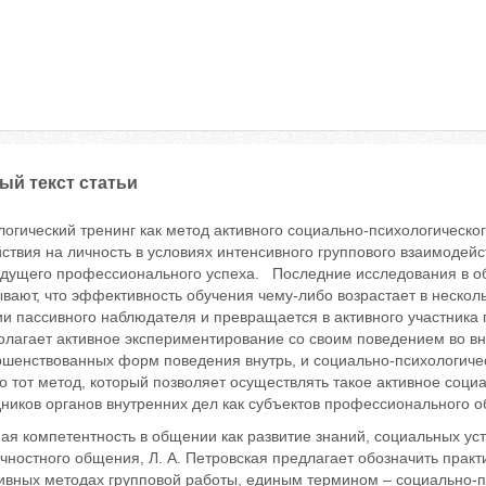
ый текст статьи
огический тренинг как метод активного социально-психологическог
ствия на личность в условиях интенсивного группового взаимодейс
удущего профессионального успеха. Последние исследования в об
вают, что эффективность обучения чему-либо возрастает в нескольк
и пассивного наблюдателя и превращается в активного участника 
олагает активное экспериментирование со своим поведением во в
ршенствованных форм поведения внутрь, и социально-психологич
 тот метод, который позволяет осуществлять такое активное соци
дников органов внутренних дел как субъектов профессионального 
я компетентность в общении как развитие знаний, социальных уст
ностного общения, Л. А. Петровская предлагает обозначить практ
ивных методах групповой работы, единым термином – социально‑пс