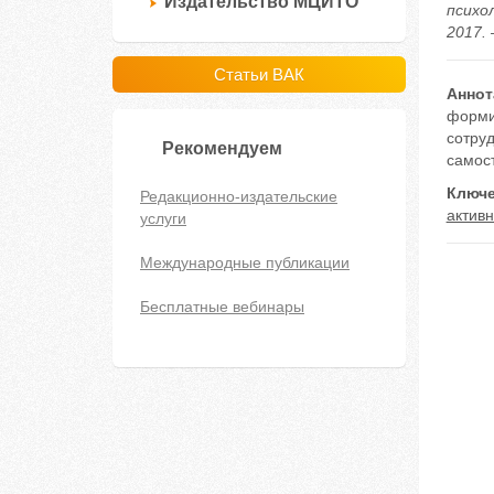
Издательство МЦИТО
психо
2017. 
Статьи ВАК
Аннот
форми
сотруд
Рекомендуем
самос
Ключе
Редакционно-издательские
активн
услуги
Международные публикации
Бесплатные вебинары