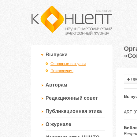
Орг
«Со
Выпуски
Основные выпуски
Приложения
Пре
Авторам
Выпус
Редакционный совет
Публикационная этика
ART 9
О журнале
Библи
Егоро